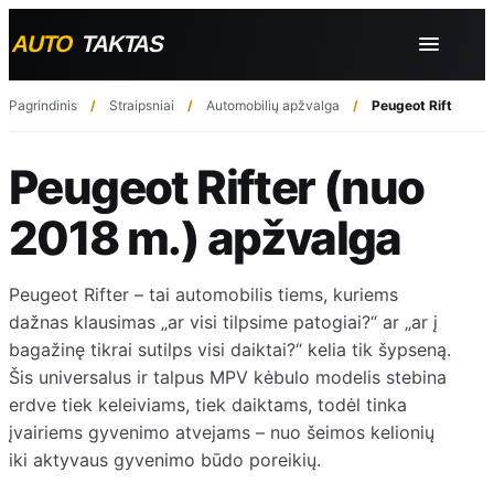
Pagrindinis
Straipsniai
Automobilių apžvalga
Peugeot Rifter (nu
Peugeot Rifter (nuo
2018 m.) apžvalga
Peugeot Rifter – tai automobilis tiems, kuriems
dažnas klausimas „ar visi tilpsime patogiai?“ ar „ar į
bagažinę tikrai sutilps visi daiktai?“ kelia tik šypseną.
Šis universalus ir talpus MPV kėbulo modelis stebina
erdve tiek keleiviams, tiek daiktams, todėl tinka
įvairiems gyvenimo atvejams – nuo šeimos kelionių
iki aktyvaus gyvenimo būdo poreikių.