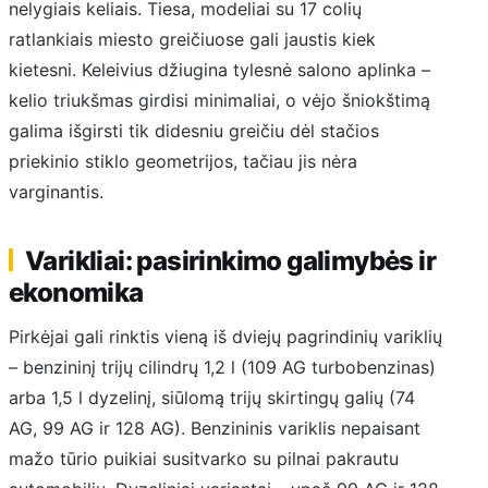
nelygiais keliais. Tiesa, modeliai su 17 colių
ratlankiais miesto greičiuose gali jaustis kiek
kietesni. Keleivius džiugina tylesnė salono aplinka –
kelio triukšmas girdisi minimaliai, o vėjo šniokštimą
galima išgirsti tik didesniu greičiu dėl stačios
priekinio stiklo geometrijos, tačiau jis nėra
varginantis.
Varikliai: pasirinkimo galimybės ir
ekonomika
Pirkėjai gali rinktis vieną iš dviejų pagrindinių variklių
– benzininį trijų cilindrų 1,2 l (109 AG turbobenzinas)
arba 1,5 l dyzelinį, siūlomą trijų skirtingų galių (74
AG, 99 AG ir 128 AG). Benzininis variklis nepaisant
mažo tūrio puikiai susitvarko su pilnai pakrautu