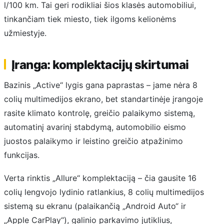
l/100 km. Tai geri rodikliai šios klasės automobiliui,
tinkančiam tiek miesto, tiek ilgoms kelionėms
užmiestyje.
Įranga: komplektacijų skirtumai
Bazinis „Active“ lygis gana paprastas – jame nėra 8
colių multimedijos ekrano, bet standartinėje įrangoje
rasite klimato kontrolę, greičio palaikymo sistemą,
automatinį avarinį stabdymą, automobilio eismo
juostos palaikymo ir leistino greičio atpažinimo
funkcijas.
Verta rinktis „Allure“ komplektaciją – čia gausite 16
colių lengvojo lydinio ratlankius, 8 colių multimedijos
sistemą su ekranu (palaikančią „Android Auto“ ir
„Apple CarPlay“), galinio parkavimo jutiklius,