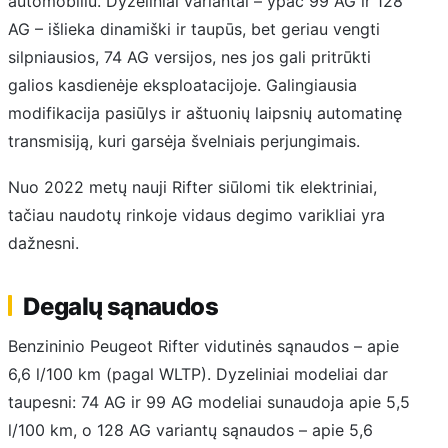
automobiliu. Dyzeliniai variantai – ypač 99 AG ir 128
AG – išlieka dinamiški ir taupūs, bet geriau vengti
silpniausios, 74 AG versijos, nes jos gali pritrūkti
galios kasdienėje eksploatacijoje. Galingiausia
modifikacija pasiūlys ir aštuonių laipsnių automatinę
transmisiją, kuri garsėja švelniais perjungimais.
Nuo 2022 metų nauji Rifter siūlomi tik elektriniai,
tačiau naudotų rinkoje vidaus degimo varikliai yra
dažnesni.
Degalų sąnaudos
Benzininio Peugeot Rifter vidutinės sąnaudos – apie
6,6 l/100 km (pagal WLTP). Dyzeliniai modeliai dar
taupesni: 74 AG ir 99 AG modeliai sunaudoja apie 5,5
l/100 km, o 128 AG variantų sąnaudos – apie 5,6