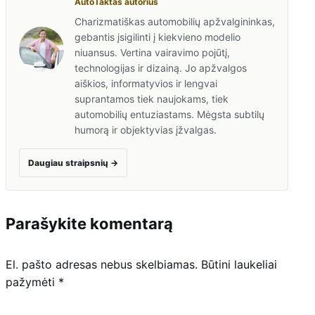
AutoTaktas autorius
Charizmatiškas automobilių apžvalgininkas,
gebantis įsigilinti į kiekvieno modelio
niuansus. Vertina vairavimo pojūtį,
technologijas ir dizainą. Jo apžvalgos
aiškios, informatyvios ir lengvai
suprantamos tiek naujokams, tiek
automobilių entuziastams. Mėgsta subtilų
humorą ir objektyvias įžvalgas.
Daugiau straipsnių
→
Parašykite komentarą
El. pašto adresas nebus skelbiamas.
Būtini laukeliai
pažymėti
*