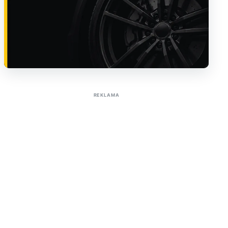
Sužinoti apie reklamą AutoTaktas portale
REKLAMA