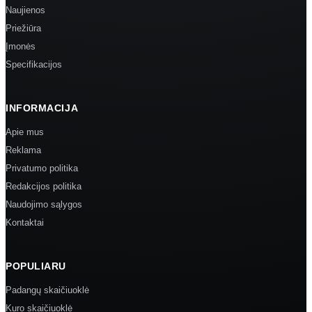
Naujienos
Priežiūra
Įmonės
Specifikacijos
INFORMACIJA
Apie mus
Reklama
Privatumo politika
Redakcijos politika
Naudojimo sąlygos
Kontaktai
POPULIARU
Padangų skaičiuoklė
Kuro skaičiuoklė