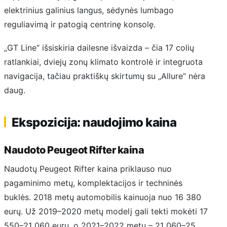
elektrinius galinius langus, sėdynės lumbago
reguliavimą ir patogią centrinę konsolę.
„GT Line“ išsiskiria dailesne išvaizda – čia 17 colių
ratlankiai, dviejų zonų klimato kontrolė ir integruota
navigacija, tačiau praktiškų skirtumų su „Allure“ nėra
daug.
Ekspozicija: naudojimo kaina
Naudoto Peugeot Rifter kaina
Naudotų Peugeot Rifter kaina priklauso nuo
pagaminimo metų, komplektacijos ir techninės
buklės. 2018 metų automobilis kainuoja nuo 16 380
eurų. Už 2019–2020 metų modelį gali tekti mokėti 17
550–21 060 eurų, o 2021–2022 metų – 21 060–25