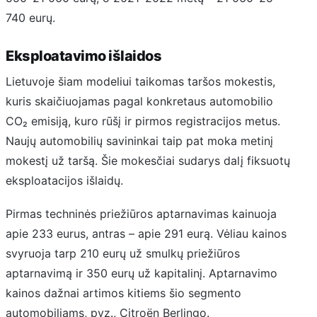
740 eurų.
Eksploatavimo išlaidos
Lietuvoje šiam modeliui taikomas taršos mokestis,
kuris skaičiuojamas pagal konkretaus automobilio
CO₂ emisiją, kuro rūšį ir pirmos registracijos metus.
Naujų automobilių savininkai taip pat moka metinį
mokestį už taršą. Šie mokesčiai sudarys dalį fiksuotų
eksploatacijos išlaidų.
Pirmas techninės priežiūros aptarnavimas kainuoja
apie 233 eurus, antras – apie 291 eurą. Vėliau kainos
svyruoja tarp 210 eurų už smulkų priežiūros
aptarnavimą ir 350 eurų už kapitalinį. Aptarnavimo
kainos dažnai artimos kitiems šio segmento
automobiliams, pvz., Citroën Berlingo.