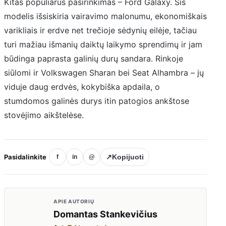
Kitas populiarus pasirinkimas – Ford Galaxy. Šis
modelis išsiskiria vairavimo malonumu, ekonomiškais
varikliais ir erdve net trečioje sėdynių eilėje, tačiau
turi mažiau išmanių daiktų laikymo sprendimų ir jam
būdinga paprasta galinių durų sandara. Rinkoje
siūlomi ir Volkswagen Sharan bei Seat Alhambra – jų
viduje daug erdvės, kokybiška apdaila, o
stumdomos galinės durys itin patogios ankštose
stovėjimo aikštelėse.
Pasidalinkite
↗
Kopijuoti
f
in
@
APIE AUTORIŲ
Domantas Stankevičius