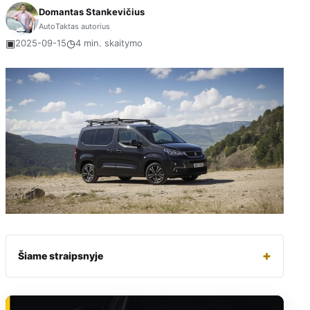
Domantas Stankevičius
AutoTaktas autorius
▣
◷
2025-09-15
4 min. skaitymo
+
Šiame straipsnyje