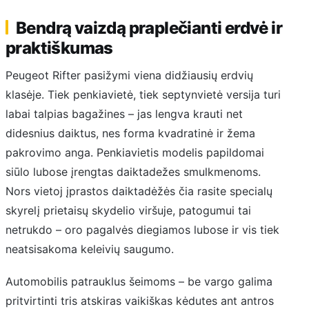
Bendrą vaizdą praplečianti erdvė ir
praktiškumas
Peugeot Rifter pasižymi viena didžiausių erdvių
klasėje. Tiek penkiavietė, tiek septynvietė versija turi
labai talpias bagažines – jas lengva krauti net
didesnius daiktus, nes forma kvadratinė ir žema
pakrovimo anga. Penkiavietis modelis papildomai
siūlo lubose įrengtas daiktadežes smulkmenoms.
Nors vietoj įprastos daiktadėžės čia rasite specialų
skyrelį prietaisų skydelio viršuje, patogumui tai
netrukdo – oro pagalvės diegiamos lubose ir vis tiek
neatsisakoma keleivių saugumo.
Automobilis patrauklus šeimoms – be vargo galima
pritvirtinti tris atskiras vaikiškas kėdutes ant antros