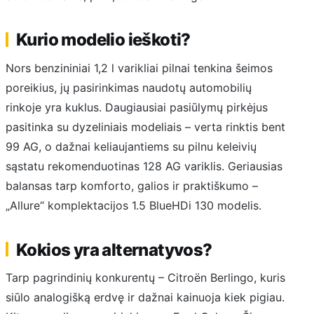
Kurio modelio ieškoti?
Nors benzininiai 1,2 l varikliai pilnai tenkina šeimos
poreikius, jų pasirinkimas naudotų automobilių
rinkoje yra kuklus. Daugiausiai pasiūlymų pirkėjus
pasitinka su dyzeliniais modeliais – verta rinktis bent
99 AG, o dažnai keliaujantiems su pilnu keleivių
sąstatu rekomenduotinas 128 AG variklis. Geriausias
balansas tarp komforto, galios ir praktiškumo –
„Allure“ komplektacijos 1.5 BlueHDi 130 modelis.
Kokios yra alternatyvos?
Tarp pagrindinių konkurentų – Citroën Berlingo, kuris
siūlo analogišką erdvę ir dažnai kainuoja kiek pigiau.