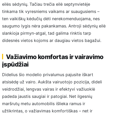
eilės sėdynių. Tačiau trečia eilė septynvietėje
tinkama tik vyresniems vaikams ar suaugusiems –
ten vaikiškų kėdučių dėti nerekomenduojama, nes
saugumo lygis nėra pakankamas. Antroji sėdynių eilė
slankioja pirmyn-atgal, tad galima rinktis tarp
didesnės vietos kojoms ar daugiau vietos bagažui.
Važiavimo komfortas ir vairavimo
įspūdžiai
Didelius šio modelio privalumus pajusite iškart
atsisėdę už vairo. Aukšta vairuotojo pozicija, dideli
veidrodžiai, lengvas vairas ir efektyvi važiuoklė
padeda jaustis saugiai ir patogiai. Net ilgesnių
maršrutų metu automobilis išlieka ramus ir
užtikrintas, o važiavimas komfortiškas – net ir