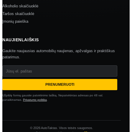
Alkoholio skaičiuoklė
Taršos skaičiuoklė
Įmonių paieška
NAUJIENLAIŠKIS
Gaukite naujausias automobilių naujienas, apžvalgas ir praktiškus
patarimus.
Jūsų el. paštas
PRENUMERUOTI
Užpildę formą gausite patvirtinimo laišką. Nepatvirtintas adresas po 48 val.
panaikinamas.
Privatumo politika
.
© 2026 AutoTaktas. Visos teisės saugomos.