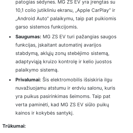
patogias sėdynes. MG ZS EV yra įrengtas su
10,1 colio jutikliniu ekranu, „Apple CarPlay“ ir
„Android Auto“ palaikymu, taip pat puikiomis
garso sistemos funkcijomis.
Saugumas:
MG ZS EV turi pažangias saugos
funkcijas, įskaitant automatinį avarijos
stabdymą, aklųjų zonų stebėjimo sistemą,
adaptyviąją kruizo kontrolę ir kelio juostos
palaikymo sistemą.
Privalumai:
Šis elektromobilis išsiskiria ilgu
nuvažiuojamu atstumu ir erdviu salonu, kuris
yra puikus pasirinkimas šeimoms. Taip pat
verta paminėti, kad MG ZS EV siūlo puikų
kainos ir kokybės santykį.
Trūkumai: