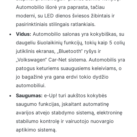
Automobilio išorė yra paprasta, tačiau
moderni, su LED dienos šviesos žibintais ir
pasirinktiniais stilingais ratlankiais.
Vidus:
Automobilio salonas yra kokybiškas, su
daugeliu šiuolaikinių funkcijų, tokių kaip 5 colių
jutiklinis ekranas, „Bluetooth“ ryšys ir
„Volkswagen“ Car-Net sistema. Automobilis yra
patogus keturiems suaugusiems keleiviams, o
jo bagažinė yra gana erdvi tokio dydžio
automobiliui.
Saugumas:
e-Up! turi aukštos kokybės
saugumo funkcijas, įskaitant automatinę
avarijos atvejo stabdymo sistemą, elektroninę
stabilumo kontrolę ir vairuotojo nuovargio
aptikimo sistemą.