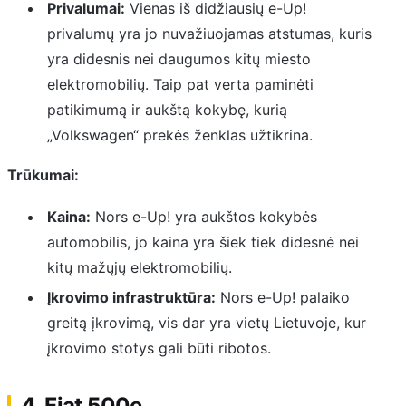
Privalumai:
Vienas iš didžiausių e-Up!
privalumų yra jo nuvažiuojamas atstumas, kuris
yra didesnis nei daugumos kitų miesto
elektromobilių. Taip pat verta paminėti
patikimumą ir aukštą kokybę, kurią
„Volkswagen“ prekės ženklas užtikrina.
Trūkumai:
Kaina:
Nors e-Up! yra aukštos kokybės
automobilis, jo kaina yra šiek tiek didesnė nei
kitų mažųjų elektromobilių.
Įkrovimo infrastruktūra:
Nors e-Up! palaiko
greitą įkrovimą, vis dar yra vietų Lietuvoje, kur
įkrovimo stotys gali būti ribotos.
4. Fiat 500e