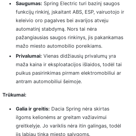
Saugumas:
Spring Electric turi bazinį saugos
funkcijų rinkinį, įskaitant ABS, ESP, vairuotojo ir
keleivio oro pagalves bei avarijos atveju
automatinį stabdymą. Nors tai nėra
pažangiausias saugos rinkinys, jis pakankamas
mažo miesto automobilio poreikiams.
Privalumai:
Vienas didžiausių privalumų yra
maža kaina ir eksploatacijos išlaidos, todėl tai
puikus pasirinkimas pirmam elektromobiliui ar
antram automobiliui šeimoje.
Trūkumai:
Galia ir greitis:
Dacia Spring nėra skirtas
ilgoms kelionėms ar greitam važiavimui
greitkelyje. Jo variklis nėra itin galingas, todėl
jis labiau tinka miesto sąlygoms.