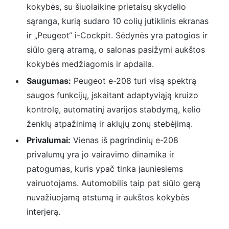
kokybės, su šiuolaikine prietaisų skydelio
sąranga, kurią sudaro 10 colių jutiklinis ekranas
ir „Peugeot“ i-Cockpit. Sėdynės yra patogios ir
siūlo gerą atramą, o salonas pasižymi aukštos
kokybės medžiagomis ir apdaila.
Saugumas:
Peugeot e-208 turi visą spektrą
saugos funkcijų, įskaitant adaptyviąją kruizo
kontrolę, automatinį avarijos stabdymą, kelio
ženklų atpažinimą ir aklųjų zonų stebėjimą.
Privalumai:
Vienas iš pagrindinių e-208
privalumų yra jo vairavimo dinamika ir
patogumas, kuris ypač tinka jauniesiems
vairuotojams. Automobilis taip pat siūlo gerą
nuvažiuojamą atstumą ir aukštos kokybės
interjerą.