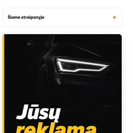
+
Šiame straipsnyje