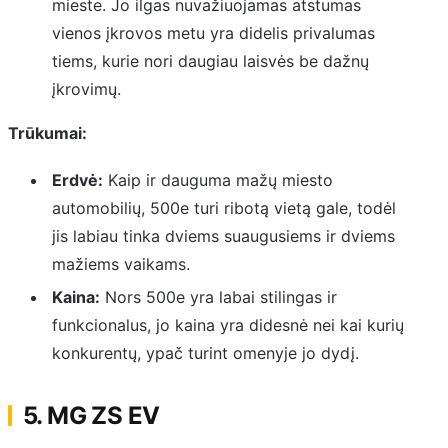
mieste. Jo ilgas nuvažiuojamas atstumas
vienos įkrovos metu yra didelis privalumas
tiems, kurie nori daugiau laisvės be dažnų
įkrovimų.
Trūkumai:
Erdvė:
Kaip ir dauguma mažų miesto
automobilių, 500e turi ribotą vietą gale, todėl
jis labiau tinka dviems suaugusiems ir dviems
mažiems vaikams.
Kaina:
Nors 500e yra labai stilingas ir
funkcionalus, jo kaina yra didesnė nei kai kurių
konkurentų, ypač turint omenyje jo dydį.
5. MG ZS EV