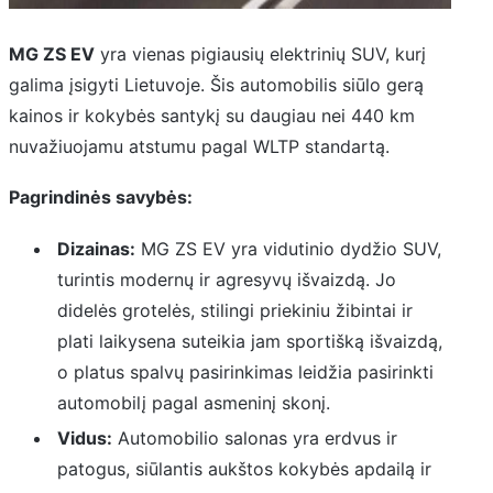
MG ZS EV
yra vienas pigiausių elektrinių SUV, kurį
galima įsigyti Lietuvoje. Šis automobilis siūlo gerą
kainos ir kokybės santykį su daugiau nei 440 km
nuvažiuojamu atstumu pagal WLTP standartą.
Pagrindinės savybės:
Dizainas:
MG ZS EV yra vidutinio dydžio SUV,
turintis modernų ir agresyvų išvaizdą. Jo
didelės grotelės, stilingi priekiniu žibintai ir
plati laikysena suteikia jam sportišką išvaizdą,
o platus spalvų pasirinkimas leidžia pasirinkti
automobilį pagal asmeninį skonį.
Vidus:
Automobilio salonas yra erdvus ir
patogus, siūlantis aukštos kokybės apdailą ir