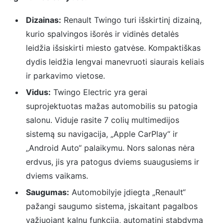
Dizainas:
Renault Twingo turi išskirtinį dizainą,
kurio spalvingos išorės ir vidinės detalės
leidžia išsiskirti miesto gatvėse. Kompaktiškas
dydis leidžia lengvai manevruoti siaurais keliais
ir parkavimo vietose.
Vidus:
Twingo Electric yra gerai
suprojektuotas mažas automobilis su patogia
salonu. Viduje rasite 7 colių multimedijos
sistemą su navigacija, „Apple CarPlay“ ir
„Android Auto“ palaikymu. Nors salonas nėra
erdvus, jis yra patogus dviems suaugusiems ir
dviems vaikams.
Saugumas:
Automobilyje įdiegta „Renault“
pažangi saugumo sistema, įskaitant pagalbos
važiuojant kalnu funkciją, automatinį stabdymą