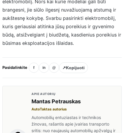
elektromobilį. Nors kai kurie modeliai gali būti
brangesni, jie siūlo ilgesnį nuvažiuojamą atstumą ir
aukštesnę kokybę. Svarbu pasirinkti elektromobilį,
kuris geriausiai atitinka jūsų poreikius ir gyvenimo
būdą, atsižvelgiant į biudžetą, kasdienius poreikius ir
būsimas eksploatacijos išlaidas.
Pasidalinkite
↗
Kopijuoti
f
in
@
APIE AUTORIŲ
Mantas Petrauskas
AutoTaktas autorius
Automobilių entuziastas ir technikos
žinovas, rašantis apie įvairias transporto
sritis: nuo naujausių automobilių apžvalgų ir