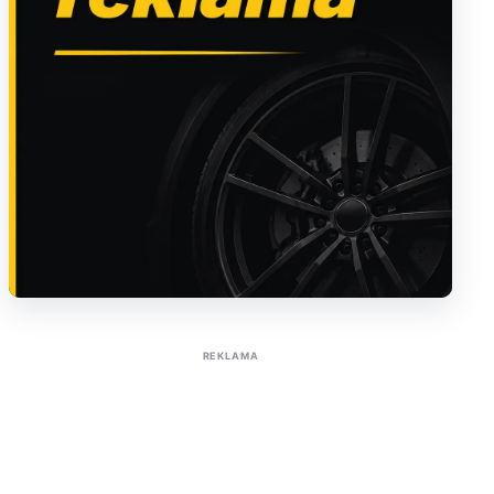
Sužinoti apie reklamą AutoTaktas portale
REKLAMA