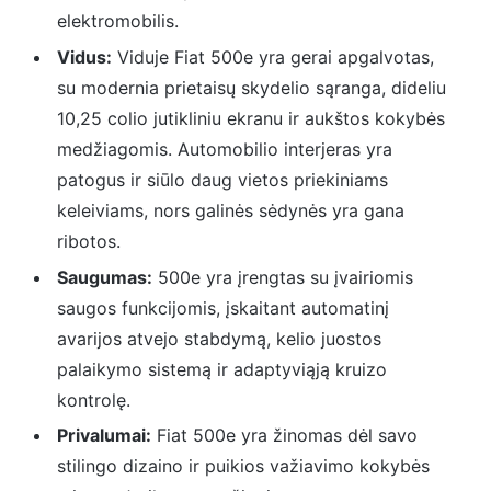
elektromobilis.
Vidus:
Viduje Fiat 500e yra gerai apgalvotas,
su modernia prietaisų skydelio sąranga, dideliu
10,25 colio jutikliniu ekranu ir aukštos kokybės
medžiagomis. Automobilio interjeras yra
patogus ir siūlo daug vietos priekiniams
keleiviams, nors galinės sėdynės yra gana
ribotos.
Saugumas:
500e yra įrengtas su įvairiomis
saugos funkcijomis, įskaitant automatinį
avarijos atvejo stabdymą, kelio juostos
palaikymo sistemą ir adaptyviąją kruizo
kontrolę.
Privalumai:
Fiat 500e yra žinomas dėl savo
stilingo dizaino ir puikios važiavimo kokybės