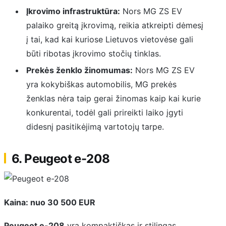
Įkrovimo infrastruktūra:
Nors MG ZS EV
palaiko greitą įkrovimą, reikia atkreipti dėmesį
į tai, kad kai kuriose Lietuvos vietovėse gali
būti ribotas įkrovimo stočių tinklas.
Prekės ženklo žinomumas:
Nors MG ZS EV
yra kokybiškas automobilis, MG prekės
ženklas nėra taip gerai žinomas kaip kai kurie
konkurentai, todėl gali prireikti laiko įgyti
didesnį pasitikėjimą vartotojų tarpe.
6. Peugeot e-208
Kaina: nuo 30 500 EUR
Peugeot e-208
yra kompaktiškas ir stilingas