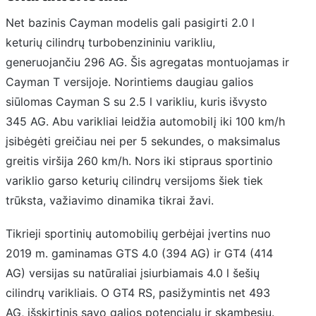
Net bazinis Cayman modelis gali pasigirti 2.0 l
keturių cilindrų turbobenzininiu varikliu,
generuojančiu 296 AG. Šis agregatas montuojamas ir
Cayman T versijoje. Norintiems daugiau galios
siūlomas Cayman S su 2.5 l varikliu, kuris išvysto
345 AG. Abu varikliai leidžia automobilį iki 100 km/h
įsibėgėti greičiau nei per 5 sekundes, o maksimalus
greitis viršija 260 km/h. Nors iki stipraus sportinio
variklio garso keturių cilindrų versijoms šiek tiek
trūksta, važiavimo dinamika tikrai žavi.
Tikrieji sportinių automobilių gerbėjai įvertins nuo
2019 m. gaminamas GTS 4.0 (394 AG) ir GT4 (414
AG) versijas su natūraliai įsiurbiamais 4.0 l šešių
cilindrų varikliais. O GT4 RS, pasižymintis net 493
AG, išskirtinis savo galios potencialu ir skambesiu.