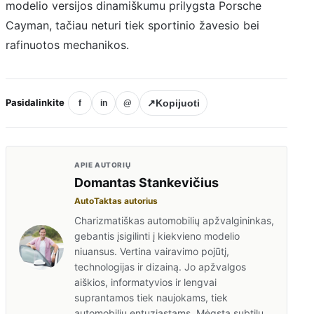
modelio versijos dinamiškumu prilygsta Porsche
Cayman, tačiau neturi tiek sportinio žavesio bei
rafinuotos mechanikos.
Pasidalinkite
↗
Kopijuoti
f
in
@
APIE AUTORIŲ
Domantas Stankevičius
AutoTaktas autorius
Charizmatiškas automobilių apžvalgininkas,
gebantis įsigilinti į kiekvieno modelio
niuansus. Vertina vairavimo pojūtį,
technologijas ir dizainą. Jo apžvalgos
aiškios, informatyvios ir lengvai
suprantamos tiek naujokams, tiek
automobilių entuziastams. Mėgsta subtilų