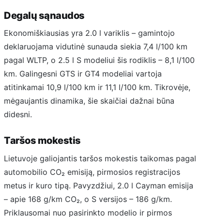
Degalų sąnaudos
Ekonomiškiausias yra 2.0 l variklis – gamintojo
deklaruojama vidutinė sunauda siekia 7,4 l/100 km
pagal WLTP, o 2.5 l S modeliui šis rodiklis – 8,1 l/100
km. Galingesni GTS ir GT4 modeliai vartoja
atitinkamai 10,9 l/100 km ir 11,1 l/100 km. Tikrovėje,
mėgaujantis dinamika, šie skaičiai dažnai būna
didesni.
Taršos mokestis
Lietuvoje galiojantis taršos mokestis taikomas pagal
automobilio CO₂ emisiją, pirmosios registracijos
metus ir kuro tipą. Pavyzdžiui, 2.0 l Cayman emisija
– apie 168 g/km CO₂, o S versijos – 186 g/km.
Priklausomai nuo pasirinkto modelio ir pirmos