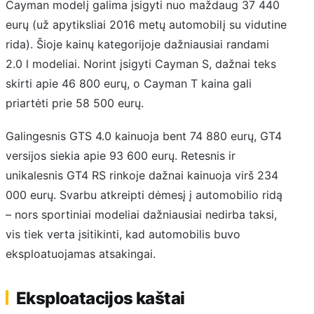
Cayman modelį galima įsigyti nuo maždaug 37 440
eurų (už apytiksliai 2016 metų automobilį su vidutine
rida). Šioje kainų kategorijoje dažniausiai randami
2.0 l modeliai. Norint įsigyti Cayman S, dažnai teks
skirti apie 46 800 eurų, o Cayman T kaina gali
priartėti prie 58 500 eurų.
Galingesnis GTS 4.0 kainuoja bent 74 880 eurų, GT4
versijos siekia apie 93 600 eurų. Retesnis ir
unikalesnis GT4 RS rinkoje dažnai kainuoja virš 234
000 eurų. Svarbu atkreipti dėmesį į automobilio ridą
– nors sportiniai modeliai dažniausiai nedirba taksi,
vis tiek verta įsitikinti, kad automobilis buvo
eksploatuojamas atsakingai.
Eksploatacijos kaštai