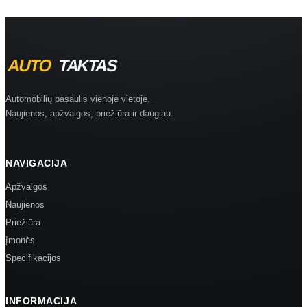
Automobilių pasaulis vienoje vietoje.
Naujienos, apžvalgos, priežiūra ir daugiau.
NAVIGACIJA
Apžvalgos
Naujienos
Priežiūra
Įmonės
Specifikacijos
INFORMACIJA