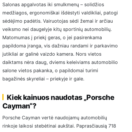
Salonas apgalvotas iki smulkmenų – solidžios
medžiagos, ergonomiškai išdėstyti valdikliai, patogi
sėdėjimo padėtis. Vairuotojas sėdi žemai ir arčiau
veiksmo nei daugelyje kitų sportinių automobilių.
Matomumas į priekį geras, o jei pasirenkama
papildoma įranga, vis dažniau randami ir parkavimo
jutikliai ar galinė vaizdo kamera. Nors vietos
daiktams nėra daug, dviems keleiviams automobilio
salone vietos pakanka, o papildomai turimi
bagažinės skyreliai – priekyje ir gale.
Kiek kainuos naudotas „Porsche
Cayman“?
Porsche Cayman vertė naudojamų automobilių
rinkoje laikosi stebėtinai aukštai. Paprasčiausią 718