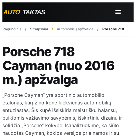
Pagrindinis
Straipsniai
Automobilių apžvalga
Porsche 718 Cayma
Porsche 718
Cayman (nuo 2016
m.) apžvalga
„Porsche Cayman“ yra sportinio automobilio
etalonas, kurį žino kone kiekvienas automobilių
entuziastas. Šis kupė išsiskiria meistrišku balansu,
puikiomis važiavimo savybėmis, išskirtiniu dizainu ir
solidžia „Porsche“ kokybe. Išanalizuokime, ką siūlo
naudotas Cayman, kokios versijos prieinamos ir su