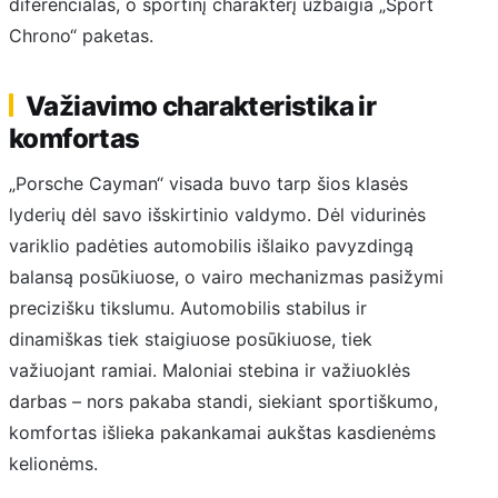
diferencialas, o sportinį charakterį užbaigia „Sport
Chrono“ paketas.
Važiavimo charakteristika ir
komfortas
„Porsche Cayman“ visada buvo tarp šios klasės
lyderių dėl savo išskirtinio valdymo. Dėl vidurinės
variklio padėties automobilis išlaiko pavyzdingą
balansą posūkiuose, o vairo mechanizmas pasižymi
precizišku tikslumu. Automobilis stabilus ir
dinamiškas tiek staigiuose posūkiuose, tiek
važiuojant ramiai. Maloniai stebina ir važiuoklės
darbas – nors pakaba standi, siekiant sportiškumo,
komfortas išlieka pakankamai aukštas kasdienėms
kelionėms.