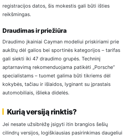
registracijos datos, šis mokestis gali būti išties
reikšmingas.
Draudimas ir priežiūra
Draudimo įkainiai Cayman modeliui priskiriami prie
aukštų dėl galios bei sportinės kategorijos – tarifas
gali siekti iki 47 draudimo grupės. Techninį
aptarnavimą rekomenduojama patikėti „Porsche“
specialistams – tuomet galima būti tikriems dėl
kokybės, tačiau ir išlaidos, lyginant su įprastais
automobiliais, išlieka didelės.
Kurią versiją rinktis?
Jei nesate užsibrėžę įsigyti itin brangios šešių
cilindrų versijos, logiškiausias pasirinkimas daugeliui