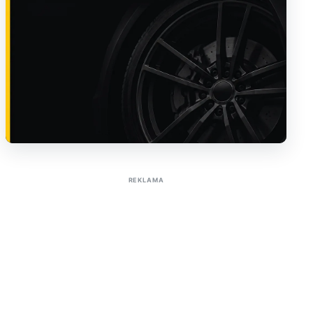
Sužinoti apie reklamą AutoTaktas portale
REKLAMA