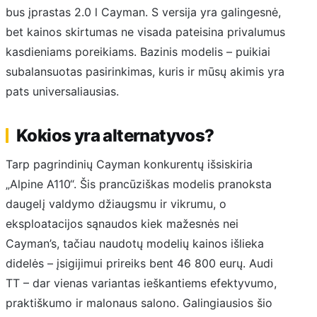
bus įprastas 2.0 l Cayman. S versija yra galingesnė,
bet kainos skirtumas ne visada pateisina privalumus
kasdieniams poreikiams. Bazinis modelis – puikiai
subalansuotas pasirinkimas, kuris ir mūsų akimis yra
pats universaliausias.
Kokios yra alternatyvos?
Tarp pagrindinių Cayman konkurentų išsiskiria
„Alpine A110“. Šis prancūziškas modelis pranoksta
daugelį valdymo džiaugsmu ir vikrumu, o
eksploatacijos sąnaudos kiek mažesnės nei
Cayman’s, tačiau naudotų modelių kainos išlieka
didelės – įsigijimui prireiks bent 46 800 eurų. Audi
TT – dar vienas variantas ieškantiems efektyvumo,
praktiškumo ir malonaus salono. Galingiausios šio