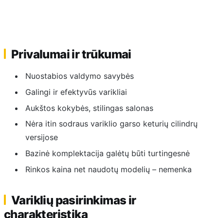
Privalumai ir trūkumai
Nuostabios valdymo savybės
Galingi ir efektyvūs varikliai
Aukštos kokybės, stilingas salonas
Nėra itin sodraus variklio garso keturių cilindrų
versijose
Bazinė komplektacija galėtų būti turtingesnė
Rinkos kaina net naudotų modelių – nemenka
Variklių pasirinkimas ir
charakteristika