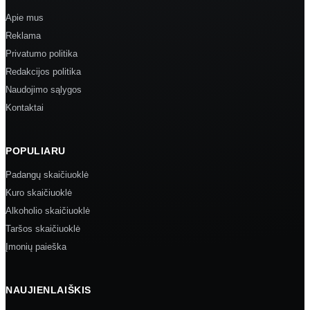
Apie mus
Reklama
Privatumo politika
Redakcijos politika
Naudojimo sąlygos
Kontaktai
POPULIARU
Padangų skaičiuoklė
Kuro skaičiuoklė
Alkoholio skaičiuoklė
Taršos skaičiuoklė
Įmonių paieška
NAUJIENLAIŠKIS