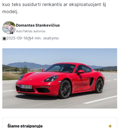
kuo teks susidurti renkantis ar eksploatuojant šį
modelį.
Domantas Stankevičius
AutoTaktas autorius
▣
◷
2025-09-16
4 min. skaitymo
+
Šiame straipsnyje