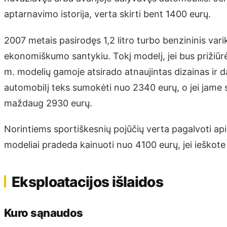
aptarnavimo istorija, verta skirti bent 1400 eurų.
2007 metais pasirodęs 1,2 litro turbo benzininis varik
ekonomiškumo santykiu. Tokį modelį, jei bus prižiūr
m. modelių gamoje atsirado atnaujintas dizainas ir 
automobilį teks sumokėti nuo 2340 eurų, o jei jame s
maždaug 2930 eurų.
Norintiems sportiškesnių pojūčių verta pagalvoti apie
modeliai pradeda kainuoti nuo 4100 eurų, jei ieškote s
Eksploatacijos išlaidos
Kuro sąnaudos