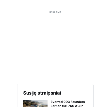
REKLAMA
Susiję straipsniai
Everrati 993 Founders
Edition turi 760 AG ir