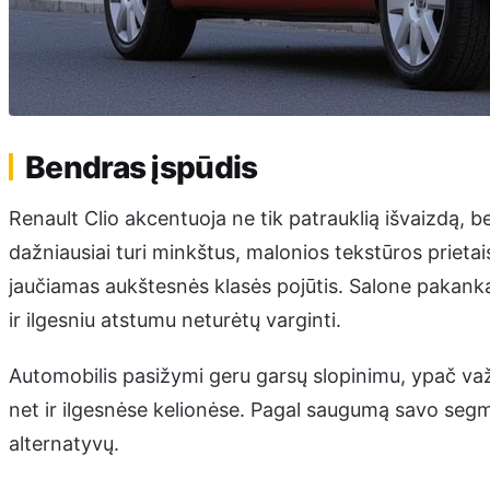
Bendras įspūdis
Renault Clio akcentuoja ne tik patrauklią išvaizdą, b
dažniausiai turi minkštus, malonios tekstūros prietai
jaučiamas aukštesnės klasės pojūtis. Salone pakank
ir ilgesniu atstumu neturėtų varginti.
Automobilis pasižymi geru garsų slopinimu, ypač važia
net ir ilgesnėse kelionėse. Pagal saugumą savo segme
alternatyvų.