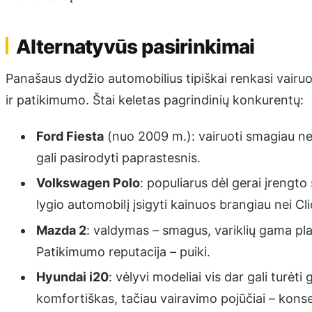
Alternatyvūs pasirinkimai
Panašaus dydžio automobilius tipiškai renkasi vai
ir patikimumo. Štai keletas pagrindinių konkurentų:
Ford Fiesta
(nuo 2009 m.): vairuoti smagiau nei 
gali pasirodyti paprastesnis.
Volkswagen Polo
: populiarus dėl gerai įrengto
lygio automobilį įsigyti kainuos brangiau nei Cli
Mazda 2
: valdymas – smagus, variklių gama pla
Patikimumo reputacija – puiki.
Hyundai i20
: vėlyvi modeliai vis dar gali turėti
komfortiškas, tačiau vairavimo pojūčiai – kons