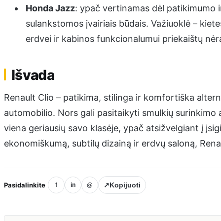
Honda Jazz
: ypač vertinamas dėl patikimumo ir 
sulankstomos įvairiais būdais. Važiuoklė – kie
erdvei ir kabinos funkcionalumui priekaištų nėr
Išvada
Renault Clio – patikima, stilinga ir komfortiška alt
automobilio. Nors gali pasitaikyti smulkių surinkimo 
viena geriausių savo klasėje, ypač atsižvelgiant į įsi
ekonomiškumą, subtilų dizainą ir erdvų saloną, Renaul
Pasidalinkite
↗
Kopijuoti
f
in
@