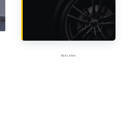
Sužinoti apie reklamą AutoTaktas portale
REKLAMA