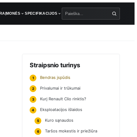
ŪRA
ĮMONĖS
SPECIFIKACIJOS
Paieška
Straipsnio turinys
Bendras įspūdis
1
Privalumai ir trūkumai
2
Kurį Renault Clio rinktis?
3
Eksploatacijos išlaidos
4
Kuro sąnaudos
5
Taršos mokestis ir priežiūra
6