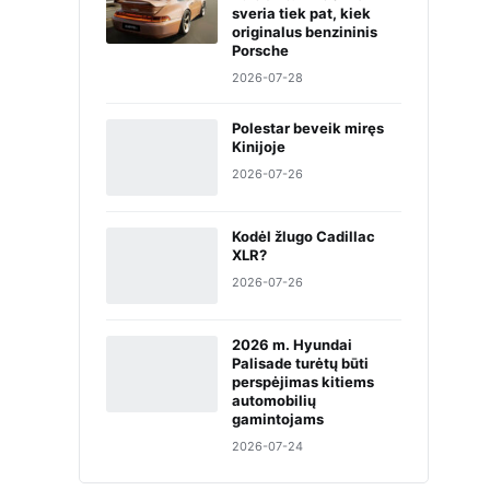
sveria tiek pat, kiek
originalus benzininis
Porsche
2026-07-28
Polestar beveik miręs
Kinijoje
2026-07-26
Kodėl žlugo Cadillac
XLR?
2026-07-26
2026 m. Hyundai
Palisade turėtų būti
perspėjimas kitiems
automobilių
gamintojams
2026-07-24