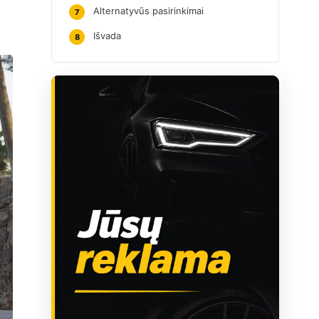
Alternatyvūs pasirinkimai
7
Išvada
8