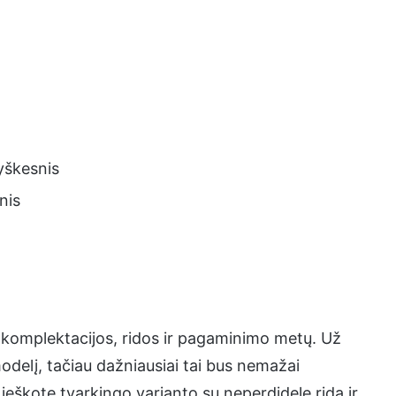
yškesnis
nis
 komplektacijos, ridos ir pagaminimo metų. Už
delį, tačiau dažniausiai tai bus nemažai
ieškote tvarkingo varianto su neperdidele rida ir