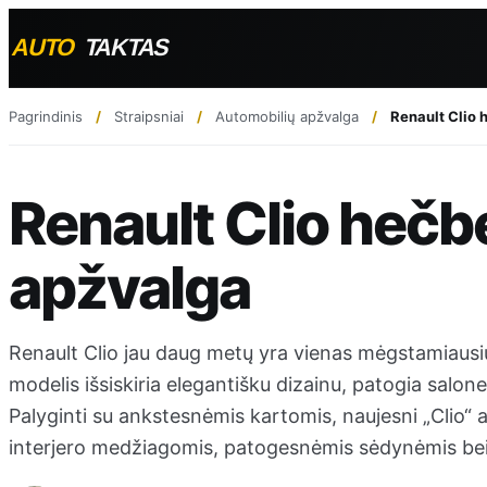
Pagrindinis
Straipsniai
Automobilių apžvalga
Renault Clio
Renault Clio heč
apžvalga
Renault Clio jau daug metų yra vienas mėgstamiausių
modelis išsiskiria elegantišku dizainu, patogia salon
Palyginti su ankstesnėmis kartomis, naujesni „Clio“ 
interjero medžiagomis, patogesnėmis sėdynėmis bei 