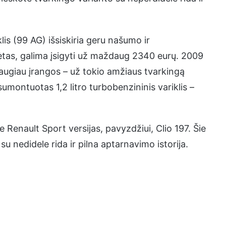
lis (99 AG) išsiskiria geru našumo ir
ėtas, galima įsigyti už maždaug 2340 eurų. 2009
daugiau įrangos – už tokio amžiaus tvarkingą
umontuotas 1,2 litro turbobenzininis variklis –
 Renault Sport versijas, pavyzdžiui, Clio 197. Šie
u nedidele rida ir pilna aptarnavimo istorija.