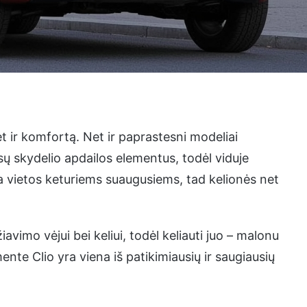
et ir komfortą. Net ir paprastesni modeliai
sų skydelio apdailos elementus, todėl viduje
a vietos keturiems suaugusiems, tad kelionės net
vimo vėjui bei keliui, todėl keliauti juo – malonu
nte Clio yra viena iš patikimiausių ir saugiausių