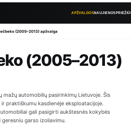
APŽVALGOS
NAUJIENOS
PRIEŽI
 hečbeko (2005–2013) apžvalga
beko (2005–2013)
 mažų automobilių pasirinkimų Lietuvoje. Šis
e ir praktiškumu kasdienėje eksploatacijoje.
automobiliai gali pasigirti aukštesnės kokybės
geresniu garso izoliavimu.