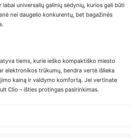
labai universalių galinių sėdynių, kurios gali būti
tesnė nei daugelio konkurentų, bet bagažinės
a.
ernatyva tiems, kurie ieško kompaktiško miesto
ar elektronikos trūkumų, bendra vertė išlieka
gijimo kainą ir valdymo komfortą. Jei vertinate
t Clio – išties protingas pasirinkimas.