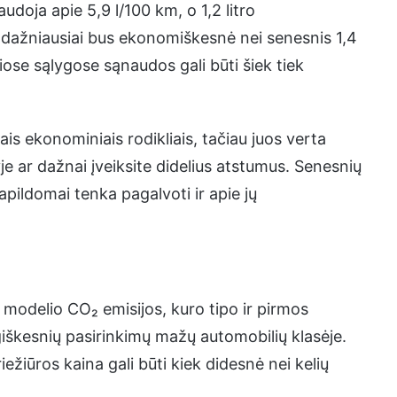
audoja apie 5,9 l/100 km, o 1,2 litro
ja dažniausiai bus ekonomiškesnė nei senesnis 1,4
liose sąlygose sąnaudos gali būti šiek tiek
erais ekonominiais rodikliais, tačiau juos verta
yje ar dažnai įveiksite didelius atstumus. Senesnių
papildomai tenka pagalvoti ir apie jų
 modelio CO₂ emisijos, kuro tipo ir pirmos
giškesnių pasirinkimų mažų automobilių klasėje.
priežiūros kaina gali būti kiek didesnė nei kelių