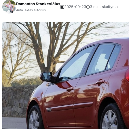
Domantas Stankevičius
▣
◷
2025-09-23
3 min. skaitymo
AutoTaktas autorius