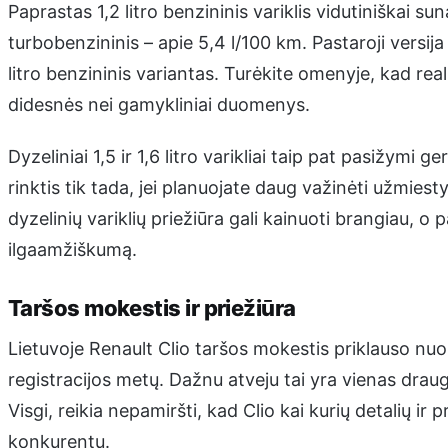
Paprastas 1,2 litro benzininis variklis vidutiniškai sun
turbobenzininis – apie 5,4 l/100 km. Pastaroji versi
litro benzininis variantas. Turėkite omenyje, kad rea
didesnės nei gamykliniai duomenys.
Dyzeliniai 1,5 ir 1,6 litro varikliai taip pat pasižymi g
rinktis tik tada, jei planuojate daug važinėti užmiest
dyzelinių variklių priežiūra gali kainuoti brangiau, o 
ilgaamžiškumą.
Taršos mokestis ir priežiūra
Lietuvoje Renault Clio taršos mokestis priklauso nuo
registracijos metų. Dažnu atveju tai yra vienas drau
Visgi, reikia nepamiršti, kad Clio kai kurių detalių ir 
konkurentų.