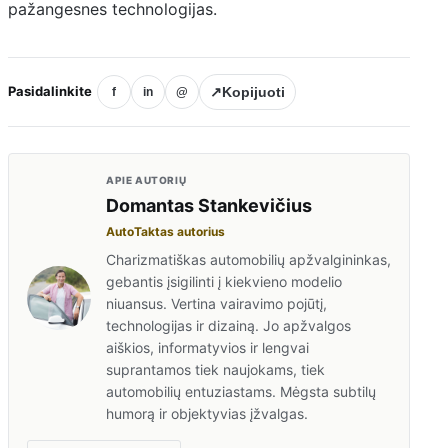
pažangesnes technologijas.
Pasidalinkite
↗
Kopijuoti
f
in
@
APIE AUTORIŲ
Domantas Stankevičius
AutoTaktas autorius
Charizmatiškas automobilių apžvalgininkas,
gebantis įsigilinti į kiekvieno modelio
niuansus. Vertina vairavimo pojūtį,
technologijas ir dizainą. Jo apžvalgos
aiškios, informatyvios ir lengvai
suprantamos tiek naujokams, tiek
automobilių entuziastams. Mėgsta subtilų
humorą ir objektyvias įžvalgas.