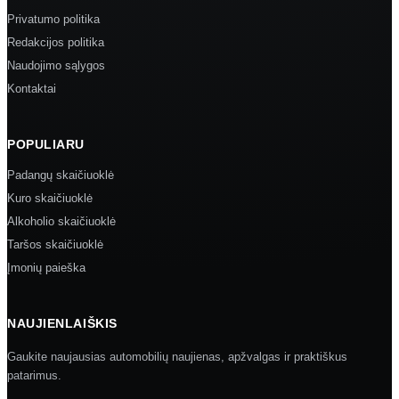
Privatumo politika
Redakcijos politika
Naudojimo sąlygos
Kontaktai
POPULIARU
Padangų skaičiuoklė
Kuro skaičiuoklė
Alkoholio skaičiuoklė
Taršos skaičiuoklė
Įmonių paieška
NAUJIENLAIŠKIS
Gaukite naujausias automobilių naujienas, apžvalgas ir praktiškus
patarimus.