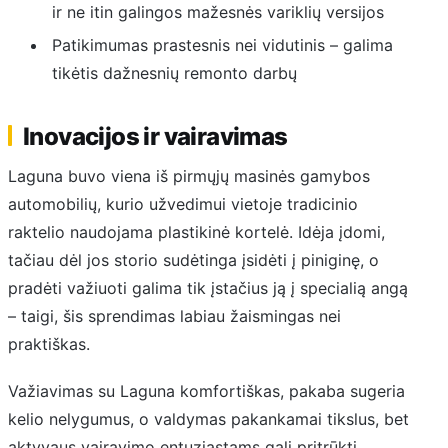
ir ne itin galingos mažesnės variklių versijos
Patikimumas prastesnis nei vidutinis – galima
tikėtis dažnesnių remonto darbų
Inovacijos ir vairavimas
Laguna buvo viena iš pirmųjų masinės gamybos
automobilių, kurio užvedimui vietoje tradicinio
raktelio naudojama plastikinė kortelė. Idėja įdomi,
tačiau dėl jos storio sudėtinga įsidėti į piniginę, o
pradėti važiuoti galima tik įstačius ją į specialią angą
– taigi, šis sprendimas labiau žaismingas nei
praktiškas.
Važiavimas su Laguna komfortiškas, pakaba sugeria
kelio nelygumus, o valdymas pakankamai tikslus, bet
aktyvaus vairavimo entuziastams gali pritrūkti