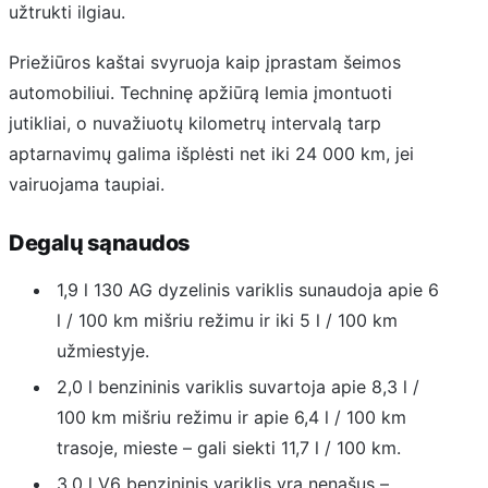
užtrukti ilgiau.
Priežiūros kaštai svyruoja kaip įprastam šeimos
automobiliui. Techninę apžiūrą lemia įmontuoti
jutikliai, o nuvažiuotų kilometrų intervalą tarp
aptarnavimų galima išplėsti net iki 24 000 km, jei
vairuojama taupiai.
Degalų sąnaudos
1,9 l 130 AG dyzelinis variklis sunaudoja apie 6
l / 100 km mišriu režimu ir iki 5 l / 100 km
užmiestyje.
2,0 l benzininis variklis suvartoja apie 8,3 l /
100 km mišriu režimu ir apie 6,4 l / 100 km
trasoje, mieste – gali siekti 11,7 l / 100 km.
3,0 l V6 benzininis variklis yra nenašus –