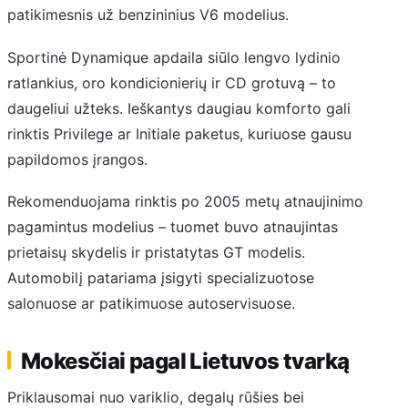
patikimesnis už benzininius V6 modelius.
Sportinė Dynamique apdaila siūlo lengvo lydinio
ratlankius, oro kondicionierių ir CD grotuvą – to
daugeliui užteks. Ieškantys daugiau komforto gali
rinktis Privilege ar Initiale paketus, kuriuose gausu
papildomos įrangos.
Rekomenduojama rinktis po 2005 metų atnaujinimo
pagamintus modelius – tuomet buvo atnaujintas
prietaisų skydelis ir pristatytas GT modelis.
Automobilį patariama įsigyti specializuotose
salonuose ar patikimuose autoservisuose.
Mokesčiai pagal Lietuvos tvarką
Priklausomai nuo variklio, degalų rūšies bei