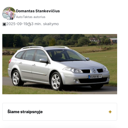
Domantas Stankevičius
AutoTaktas autorius
▣
◷
2025-09-19
3 min. skaitymo
+
Šiame straipsnyje