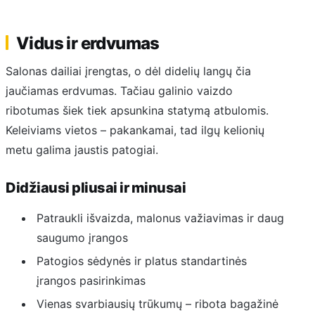
Vidus ir erdvumas
Salonas dailiai įrengtas, o dėl didelių langų čia
jaučiamas erdvumas. Tačiau galinio vaizdo
ribotumas šiek tiek apsunkina statymą atbulomis.
Keleiviams vietos – pakankamai, tad ilgų kelionių
metu galima jaustis patogiai.
Didžiausi pliusai ir minusai
Patraukli išvaizda, malonus važiavimas ir daug
saugumo įrangos
Patogios sėdynės ir platus standartinės
įrangos pasirinkimas
Vienas svarbiausių trūkumų – ribota bagažinė