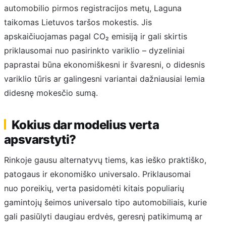
automobilio pirmos registracijos metų, Laguna
taikomas Lietuvos taršos mokestis. Jis
apskaičiuojamas pagal CO₂ emisiją ir gali skirtis
priklausomai nuo pasirinkto variklio – dyzeliniai
paprastai būna ekonomiškesni ir švaresni, o didesnis
variklio tūris ar galingesni variantai dažniausiai lemia
didesnę mokesčio sumą.
Kokius dar modelius verta
apsvarstyti?
Rinkoje gausu alternatyvų tiems, kas ieško praktiško,
patogaus ir ekonomiško universalo. Priklausomai
nuo poreikių, verta pasidomėti kitais populiarių
gamintojų šeimos universalo tipo automobiliais, kurie
gali pasiūlyti daugiau erdvės, geresnį patikimumą ar