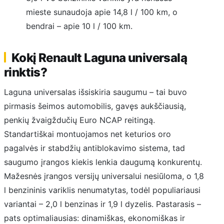
mieste sunaudoja apie 14,8 l / 100 km, o
bendrai – apie 10 l / 100 km.
Kokį Renault Laguna universalą
rinktis?
Laguna universalas išsiskiria saugumu – tai buvo
pirmasis šeimos automobilis, gavęs aukščiausią,
penkių žvaigždučių Euro NCAP reitingą.
Standartiškai montuojamos net keturios oro
pagalvės ir stabdžių antiblokavimo sistema, tad
saugumo įrangos kiekis lenkia daugumą konkurentų.
Mažesnės įrangos versijų universalui nesiūloma, o 1,8
l benzininis variklis nenumatytas, todėl populiariausi
variantai – 2,0 l benzinas ir 1,9 l dyzelis. Pastarasis –
pats optimaliausias: dinamiškas, ekonomiškas ir