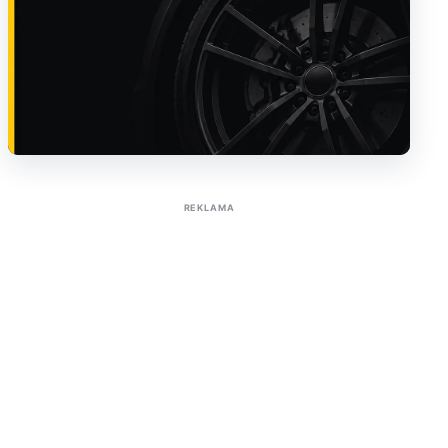
Sužinoti apie reklamą AutoTaktas portale
REKLAMA