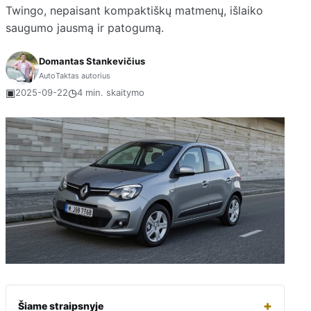
Twingo, nepaisant kompaktiškų matmenų, išlaiko
saugumo jausmą ir patogumą.
Domantas Stankevičius
AutoTaktas autorius
▣
◷
2025-09-22
4 min. skaitymo
+
Šiame straipsnyje