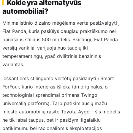
Kokie yra alternatyvūs
automobiliai?
Minimalistinio dizaino mėgėjams verta pasižvalgyti į
Fiat Panda, kuris pasiūlys daugiau praktiškumo nei
panašaus stiliaus 500 modelis. Skirtingų Fiat Panda
versijų varikliai varijuoja nuo taupių iki
temperamentingų, ypač dvilitrinis benzininis
variantas.
Ieškantiems stilingumo vertėtų pasidairyti į Smart
ForFour, kurio interjeras išlieka itin originalus, o
technologiniai sprendimai primena Twingo
universalią platformą. Tarp patikimiausių mažų
miesto automobilių rasite Toyota Aygo – šis modelis
ne tik labai taupus, bet ir pasižymi ilgalaikiu
patikimumu bei racionaliomis eksploatacijos