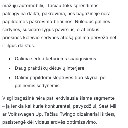
mažųjų automobilių. Tačiau toks sprendimas
palengvina daiktų pakrovimą, nes bagažinėje nėra
papildomos pakrovimo briaunos. Nuleidus galines
sėdynes, susidaro lygus paviršius, o atlenkus
priekines keleivio sėdynės atlošą galima pervežti net
ir ilgus daiktus.
Galima sėdėti keturiems suaugusiems
Daug praktiškų dėtuvių interjere
Galimi papildomi slėptuvės tipo skyriai po
galinėmis sėdynėmis
Visgi bagažinė nėra pati erdviausia šiame segmente
– ją lenkia kai kurie konkurentai, pavyzdžiui, Seat Mii
ar Volkswagen Up. Tačiau Twingo dizaineriai iš tiesų
pasistengė dėl vidaus erdvės optimizavimo.