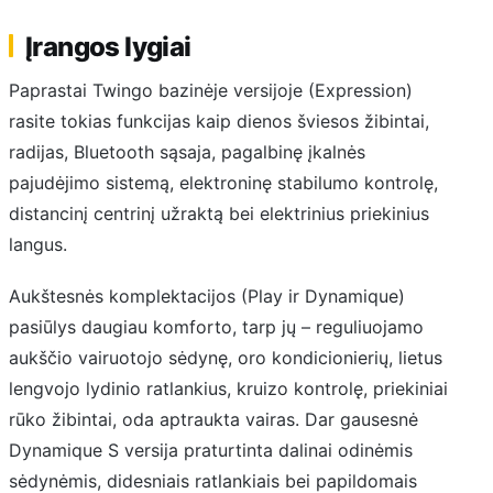
Įrangos lygiai
Paprastai Twingo bazinėje versijoje (Expression)
rasite tokias funkcijas kaip dienos šviesos žibintai,
radijas, Bluetooth sąsaja, pagalbinę įkalnės
pajudėjimo sistemą, elektroninę stabilumo kontrolę,
distancinį centrinį užraktą bei elektrinius priekinius
langus.
Aukštesnės komplektacijos (Play ir Dynamique)
pasiūlys daugiau komforto, tarp jų – reguliuojamo
aukščio vairuotojo sėdynę, oro kondicionierių, lietus
lengvojo lydinio ratlankius, kruizo kontrolę, priekiniai
rūko žibintai, oda aptraukta vairas. Dar gausesnė
Dynamique S versija praturtinta dalinai odinėmis
sėdynėmis, didesniais ratlankiais bei papildomais