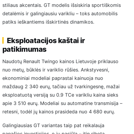
stiliaus akcentais. GT modelis išsiskiria sportiškomis
detalėmis ir galingiausiu varikliu – toks automobilis
patiks ieškantiems išskirtinės dinamikos.
Eksploatacijos kaštai ir
patikimumas
Naudotų Renault Twingo kainos Lietuvoje priklauso
nuo metų, būklės ir variklio rūšies. Ankstyvesni,
ekonominiai modeliai paprastai kainuoja nuo
maždaug 2 340 eurų, tačiau už tvarkingesnę, mažai
eksploatuotą versiją su 0.9 TCe varikliu kaina sieks
apie 3 510 eurų. Modeliai su automatine transmisija –
retesni, todėl jų kainos prasideda nuo 4 680 eurų.
Galingiausias GT variantas taip pat reikalauja
panašios investicijos, o jų pasiūla – itin ribota.