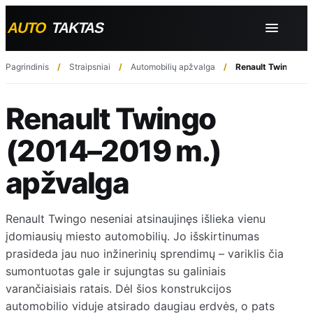
Pagrindinis
Straipsniai
Automobilių apžvalga
Renault Twingo (2
Renault Twingo
(2014–2019 m.)
apžvalga
Renault Twingo neseniai atsinaujinęs išlieka vienu
įdomiausių miesto automobilių. Jo išskirtinumas
prasideda jau nuo inžinerinių sprendimų – variklis čia
sumontuotas gale ir sujungtas su galiniais
varančiaisiais ratais. Dėl šios konstrukcijos
automobilio viduje atsirado daugiau erdvės, o pats