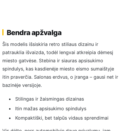
Bendra apžvalga
Šis modelis išsiskiria retro stiliaus dizainu ir
patrauklia išvaizda, todėl lengvai atkreipia dėmesį
miesto gatvėse. Stebina ir siauras apsisukimo
spindulys, kas kasdienėje miesto eismo sumaištyje
itin praverčia. Salonas erdvus, o įranga – gausi net ir
bazinėje versijoje.
Stilingas ir žaismingas dizainas
Itin mažas apsisukimo spindulys
Kompaktiški, bet talpūs vidaus sprendimai
Vis dėlto, nors automobilyje daug privalumų, jam