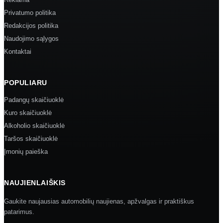
Privatumo politika
Redakcijos politika
Naudojimo sąlygos
Kontaktai
POPULIARU
Padangų skaičiuoklė
Kuro skaičiuoklė
Alkoholio skaičiuoklė
Taršos skaičiuoklė
Įmonių paieška
NAUJIENLAIŠKIS
Gaukite naujausias automobilių naujienas, apžvalgas ir praktiškus
patarimus.