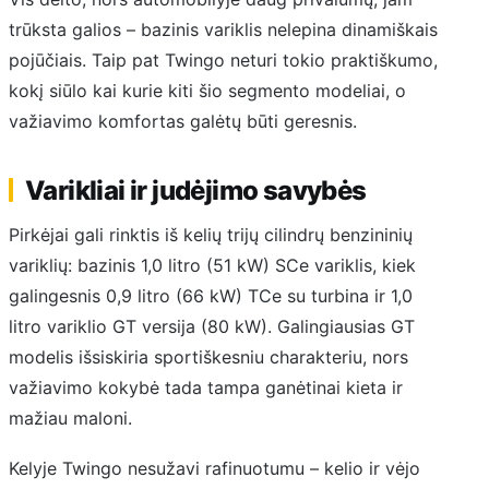
trūksta galios – bazinis variklis nelepina dinamiškais
pojūčiais. Taip pat Twingo neturi tokio praktiškumo,
kokį siūlo kai kurie kiti šio segmento modeliai, o
važiavimo komfortas galėtų būti geresnis.
Varikliai ir judėjimo savybės
Pirkėjai gali rinktis iš kelių trijų cilindrų benzininių
variklių: bazinis 1,0 litro (51 kW) SCe variklis, kiek
galingesnis 0,9 litro (66 kW) TCe su turbina ir 1,0
litro variklio GT versija (80 kW). Galingiausias GT
modelis išsiskiria sportiškesniu charakteriu, nors
važiavimo kokybė tada tampa ganėtinai kieta ir
mažiau maloni.
Kelyje Twingo nesužavi rafinuotumu – kelio ir vėjo