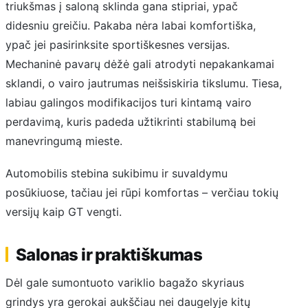
triukšmas į saloną sklinda gana stipriai, ypač
didesniu greičiu. Pakaba nėra labai komfortiška,
ypač jei pasirinksite sportiškesnes versijas.
Mechaninė pavarų dėžė gali atrodyti nepakankamai
sklandi, o vairo jautrumas neišsiskiria tikslumu. Tiesa,
labiau galingos modifikacijos turi kintamą vairo
perdavimą, kuris padeda užtikrinti stabilumą bei
manevringumą mieste.
Automobilis stebina sukibimu ir suvaldymu
posūkiuose, tačiau jei rūpi komfortas – verčiau tokių
versijų kaip GT vengti.
Salonas ir praktiškumas
Dėl gale sumontuoto variklio bagažo skyriaus
grindys yra gerokai aukščiau nei daugelyje kitų