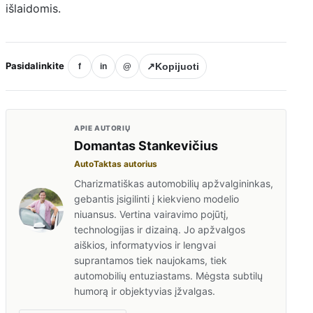
išlaidomis.
Pasidalinkite
↗
Kopijuoti
f
in
@
APIE AUTORIŲ
Domantas Stankevičius
AutoTaktas autorius
Charizmatiškas automobilių apžvalgininkas,
gebantis įsigilinti į kiekvieno modelio
niuansus. Vertina vairavimo pojūtį,
technologijas ir dizainą. Jo apžvalgos
aiškios, informatyvios ir lengvai
suprantamos tiek naujokams, tiek
automobilių entuziastams. Mėgsta subtilų
humorą ir objektyvias įžvalgas.