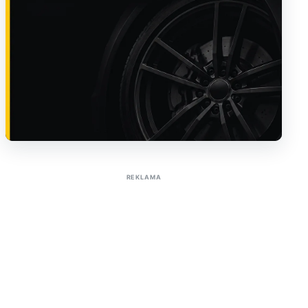
Sužinoti apie reklamą AutoTaktas portale
REKLAMA