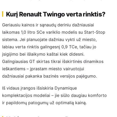
Kurį Renault Twingo verta rinktis?
Geriausiu kainos ir sąnaudų deriniu dažniausiai
laikomas 1,0 litro SCe variklio modelis su Start-Stop
sistema. Jei planuojate dažniau vykti už miesto,
labiau verta rinktis galingesnį 0,9 TCe, tačiau jo
įsigijimo bei išlaikymo kaštai kiek didesni.
Galingiausias GT skirtas tikrai išskirtinės dinamikos
ieškantiems – įprastam miesto vairuotojui
dažniausiai pakanka bazinės versijos pajėgumo.
Iš vidaus įrangos išsiskiria Dynamique
komplektacijos modeliai – jie siūlo daugiau komforto
ir papildomų patogumų už optimalią kainą.