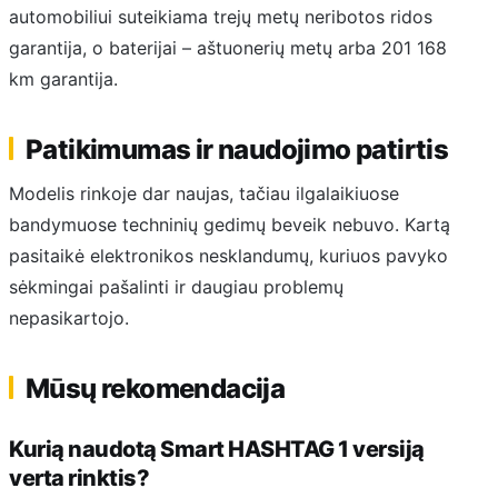
automobiliui suteikiama trejų metų neribotos ridos
garantija, o baterijai – aštuonerių metų arba 201 168
km garantija.
Patikimumas ir naudojimo patirtis
Modelis rinkoje dar naujas, tačiau ilgalaikiuose
bandymuose techninių gedimų beveik nebuvo. Kartą
pasitaikė elektronikos nesklandumų, kuriuos pavyko
sėkmingai pašalinti ir daugiau problemų
nepasikartojo.
Mūsų rekomendacija
Kurią naudotą Smart HASHTAG 1 versiją
verta rinktis?