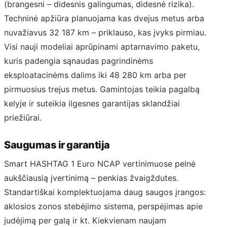
(brangesni – didesnis galingumas, didesnė rizika).
Techninė apžiūra planuojama kas dvejus metus arba
nuvažiavus 32 187 km – priklauso, kas įvyks pirmiau.
Visi nauji modeliai aprūpinami aptarnavimo paketu,
kuris padengia sąnaudas pagrindinėms
eksploatacinėms dalims iki 48 280 km arba per
pirmuosius trejus metus. Gamintojas teikia pagalbą
kelyje ir suteikia ilgesnes garantijas sklandžiai
priežiūrai.
Saugumas ir garantija
Smart HASHTAG 1 Euro NCAP vertinimuose pelnė
aukščiausią įvertinimą – penkias žvaigždutes.
Standartiškai komplektuojama daug saugos įrangos:
aklosios zonos stebėjimo sistema, perspėjimas apie
judėjimą per galą ir kt. Kiekvienam naujam