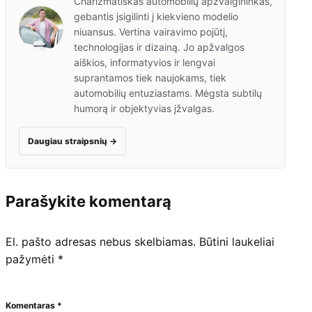
Charizmatiškas automobilių apžvalgininkas,
gebantis įsigilinti į kiekvieno modelio
niuansus. Vertina vairavimo pojūtį,
technologijas ir dizainą. Jo apžvalgos
aiškios, informatyvios ir lengvai
suprantamos tiek naujokams, tiek
automobilių entuziastams. Mėgsta subtilų
humorą ir objektyvias įžvalgas.
Daugiau straipsnių
→
Parašykite komentarą
El. pašto adresas nebus skelbiamas.
Būtini laukeliai
pažymėti
*
Komentaras
*