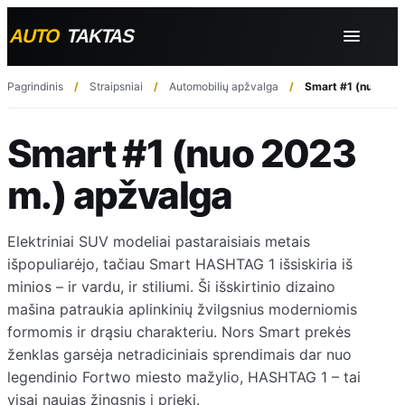
Pagrindinis
Straipsniai
Automobilių apžvalga
Smart #1 (nuo 202
Smart #1 (nuo 2023
m.) apžvalga
Elektriniai SUV modeliai pastaraisiais metais
išpopuliarėjo, tačiau Smart HASHTAG 1 išsiskiria iš
minios – ir vardu, ir stiliumi. Ši išskirtinio dizaino
mašina patraukia aplinkinių žvilgsnius moderniomis
formomis ir drąsiu charakteriu. Nors Smart prekės
ženklas garsėja netradiciniais sprendimais dar nuo
legendinio Fortwo miesto mažylio, HASHTAG 1 – tai
visai naujas žingsnis į priekį.