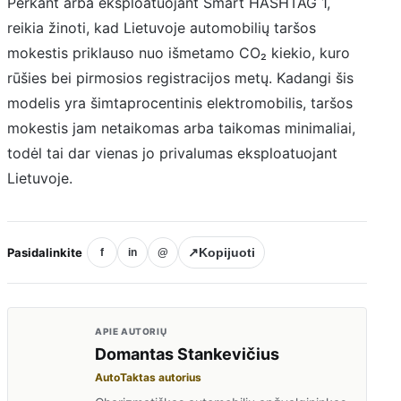
Perkant arba eksploatuojant Smart HASHTAG 1,
reikia žinoti, kad Lietuvoje automobilių taršos
mokestis priklauso nuo išmetamo CO₂ kiekio, kuro
rūšies bei pirmosios registracijos metų. Kadangi šis
modelis yra šimtaprocentinis elektromobilis, taršos
mokestis jam netaikomas arba taikomas minimaliai,
todėl tai dar vienas jo privalumas eksploatuojant
Lietuvoje.
Pasidalinkite
↗
Kopijuoti
f
in
@
APIE AUTORIŲ
Domantas Stankevičius
AutoTaktas autorius