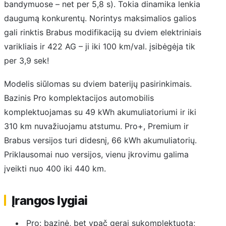
bandymuose – net per 5,8 s). Tokia dinamika lenkia
daugumą konkurentų. Norintys maksimalios galios
gali rinktis Brabus modifikaciją su dviem elektriniais
varikliais ir 422 AG – ji iki 100 km/val. įsibėgėja tik
per 3,9 sek!
Modelis siūlomas su dviem baterijų pasirinkimais.
Bazinis Pro komplektacijos automobilis
komplektuojamas su 49 kWh akumuliatoriumi ir iki
310 km nuvažiuojamu atstumu. Pro+, Premium ir
Brabus versijos turi didesnį, 66 kWh akumuliatorių.
Priklausomai nuo versijos, vienu įkrovimu galima
įveikti nuo 400 iki 440 km.
Įrangos lygiai
Pro: bazinė, bet ypač gerai sukomplektuota;