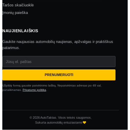
Taršos skaičiuoklė
Įmonių paieška
NAUJIENLAIŠKIS
Gaukite naujausias automobilių naujienas, apžvalgas ir praktiškus
patarimus.
Jūsų el. paštas
PRENUMERUOTI
Užpildę formą gausite patvirtinimo laišką. Nepatvirtintas adresas po 48 val.
panaikinamas.
Privatumo politika
.
© 2026 AutoTaktas. Visos teisės saugomos.
Sukurta automobilių entuziastams