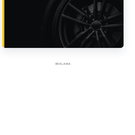
Sužinoti apie reklamą AutoTaktas portale
REKLAMA