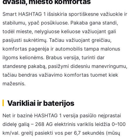
dvasia, miesto komfortas
Smart HASHTAG 1 išsiskiria sportiškesne važiuokle ir
stabilumu, ypač posūkiuose. Pakaba gana standi,
todėl mieste, nelygiuose keliuose važiuojant gali
pasijusti sukrėtimų. Tačiau važiuojant greičiau,
komfortas pagerėja ir automobilis tampa malonus
ilgoms kelionėms. Brabus versija, turinti dar
standesnę pakabą, pasižymi didesniu manevringumu,
tačiau bendras važiavimo komfortas tuomet kiek
mažesnis.
Varikliai ir baterijos
Net ir bazinė HASHTAG 1 versija pasiūlo neįprastai
didelę galią – 268 AG elektrinis variklis leidžia 0–100
km/val. greitį pasiekti vos per 6,7 sekundės (mūsų