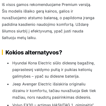
Iš visos gamos rekomenduojame Premium versiją.
Šis modelis išlaiko gerą kainos, galios ir
nuvažiuojamo atstumo balansą, o papildoma įranga
padidina kasdienio naudojimo komfortą. Uždarę
šilumos siurblį į efektyvumą, ypač justi nauda
šaltuoju metų laiku.
Kokios alternatyvos?
Hyundai Kona Electric siūlo didesnę bagažinę,
paprastesnį valdymo pultą ir puikias kelionių
galimybes – ypač su didesne baterija.
Jeep Avenger Electric išsiskiria originaliu
dizainu ir komfortu, tačiau nuvažiuoja šiek tiek
mažiau, nors naudotų pasirinkimas didesnis.
Volvo EX30 – artimas HASHTAG 1 „giminaitis“,