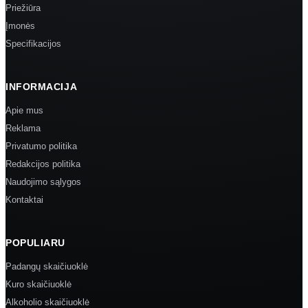
Priežiūra
Įmonės
Specifikacijos
INFORMACIJA
Apie mus
Reklama
Privatumo politika
Redakcijos politika
Naudojimo sąlygos
Kontaktai
POPULIARU
Padangų skaičiuoklė
Kuro skaičiuoklė
Alkoholio skaičiuoklė