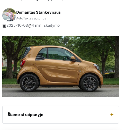
Domantas Stankevičius
AutoTaktas autorius
▣
◷
2025-10-03
4 min. skaitymo
+
Šiame straipsnyje