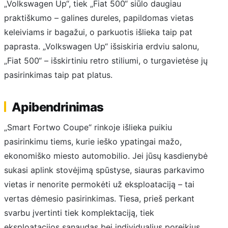
„Volkswagen Up“, tiek „Fiat 500“ siūlo daugiau
praktiškumo – galines dureles, papildomas vietas
keleiviams ir bagažui, o parkuotis išlieka taip pat
paprasta. „Volkswagen Up“ išsiskiria erdviu salonu,
„Fiat 500“ – išskirtiniu retro stiliumi, o turgavietėse jų
pasirinkimas taip pat platus.
Apibendrinimas
„Smart Fortwo Coupe“ rinkoje išlieka puikiu
pasirinkimu tiems, kurie ieško ypatingai mažo,
ekonomiško miesto automobilio. Jei jūsų kasdienybė
sukasi aplink stovėjimą spūstyse, siauras parkavimo
vietas ir nenorite permokėti už eksploataciją – tai
vertas dėmesio pasirinkimas. Tiesa, prieš perkant
svarbu įvertinti tiek komplektaciją, tiek
eksploatacijos sąnaudas bei individualius poreikius,