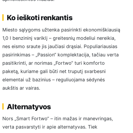
Ko ieškoti renkantis
Miesto sąlygoms užtenka pasirinkti ekonomiškiausią
1,0 l benzininį variklį – greitesnių modeliui nereikia,
nes eismo sraute jis jaučiasi drąsiai. Populiariausias
pasirinkimas – „Passion“ komplektacija, tačiau verta
pasitikrinti, ar norimas „Fortwo“ turi komforto
paketą, kuriame gali būti net truputį svarbesni
elementai už bazinius – reguliuojama sėdynės
aukštis ar vairas.
Alternatyvos
Nors „Smart Fortwo“ – itin mažas ir manevringas,
verta pasvarstyti ir apie alternatyvas. Tiek