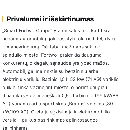
Privalumai ir išskirtinumas
„Smart Fortwo Coupe“ yra unikalus tuo, kad tikrai
nedaug automobilių gali pasiūlyti tokį nedidelį dydį
ir manevringumą. Dėl labai mažo apsisukimo
spindulio mieste „Fortwo“ pralenkia daugumą
konkurentų, o degalų sąnaudos yra ypač mažos.
Automobilį galima rinktis su benzininiu arba
elektriniu varikliu. Bazinis 1,0 l, 52 kW (71 AG) variklis
puikiai tinka važinėjant mieste, o norint daugiau
dinamikos – galima ieškoti 0,9 l turbininio (66 kW/89
AG) varianto arba sportiškos „Brabus“ versijos (80
kW/109 AG). Greta jų egzistuoja ir elektromobilio
versija – puikus pasirinkimas aplinkosaugos
šalininkams.