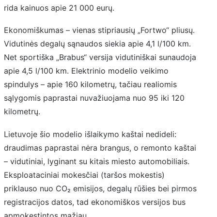
rida kainuos apie 21 000 eurų.
Ekonomiškumas – vienas stipriausių „Fortwo“ pliusų.
Vidutinės degalų sąnaudos siekia apie 4,1 l/100 km.
Net sportiška „Brabus“ versija vidutiniškai sunaudoja
apie 4,5 l/100 km. Elektrinio modelio veikimo
spindulys – apie 160 kilometrų, tačiau realiomis
sąlygomis paprastai nuvažiuojama nuo 95 iki 120
kilometrų.
Lietuvoje šio modelio išlaikymo kaštai nedideli:
draudimas paprastai nėra brangus, o remonto kaštai
– vidutiniai, lyginant su kitais miesto automobiliais.
Eksploataciniai mokesčiai (taršos mokestis)
priklauso nuo CO₂ emisijos, degalų rūšies bei pirmos
registracijos datos, tad ekonomiškos versijos bus
apmokestintos mažiau.