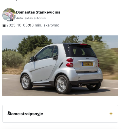
Domantas Stankevičius
AutoTaktas autorius
▣
◷
2025-10-03
3 min. skaitymo
+
Šiame straipsnyje