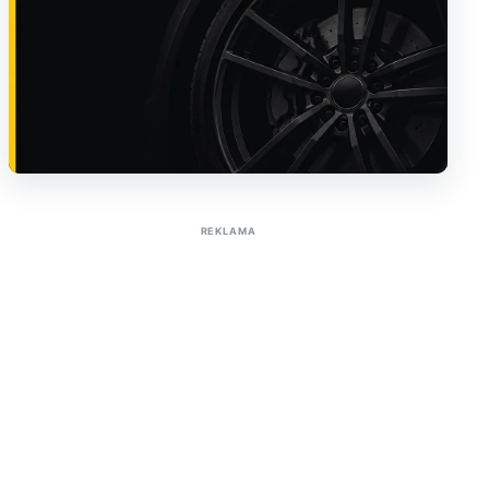
Sužinoti apie reklamą AutoTaktas portale
REKLAMA