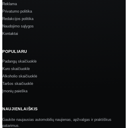
Reklama
Privatumo politika
Redakcijos politika
Naudojimo sąlygos
Kontaktai
POPULIARU
Padangų skaičiuoklė
Kuro skaičiuoklė
Alkoholio skaičiuoklė
Taršos skaičiuoklė
Įmonių paieška
NAUJIENLAIŠKIS
Gaukite naujausias automobilių naujienas, apžvalgas ir praktiškus
patarimus.