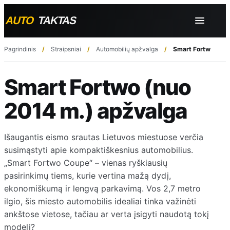
Pagrindinis
Straipsniai
Automobilių apžvalga
Smart Fortwo (nuo
Smart Fortwo (nuo
2014 m.) apžvalga
Išaugantis eismo srautas Lietuvos miestuose verčia
susimąstyti apie kompaktiškesnius automobilius.
„Smart Fortwo Coupe“ – vienas ryškiausių
pasirinkimų tiems, kurie vertina mažą dydį,
ekonomiškumą ir lengvą parkavimą. Vos 2,7 metro
ilgio, šis miesto automobilis idealiai tinka važinėti
ankštose vietose, tačiau ar verta įsigyti naudotą tokį
modelį?