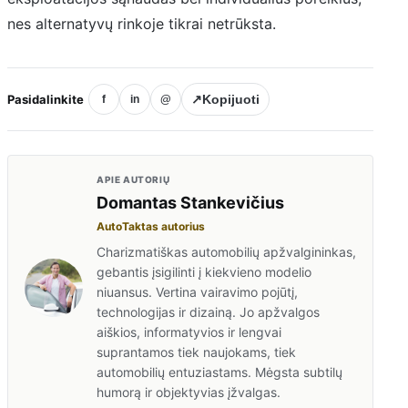
nes alternatyvų rinkoje tikrai netrūksta.
Pasidalinkite
↗
Kopijuoti
f
in
@
APIE AUTORIŲ
Domantas Stankevičius
AutoTaktas autorius
Charizmatiškas automobilių apžvalgininkas,
gebantis įsigilinti į kiekvieno modelio
niuansus. Vertina vairavimo pojūtį,
technologijas ir dizainą. Jo apžvalgos
aiškios, informatyvios ir lengvai
suprantamos tiek naujokams, tiek
automobilių entuziastams. Mėgsta subtilų
humorą ir objektyvias įžvalgas.