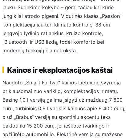
jauku. Surinkimo kokybė – gera, tačiau kai kurie
jungikliai atrodo pigesni. Vidutinės klasės „Passion“
komplektacija jau turi klimato kontrolę, 38 cm
lengvojo lydinio ratlankius, kruizo kontrolę,
„Bluetooth“ ir USB lizdą, todėl komforto bei
modernių funkcijų čia netrūksta.
Kainos ir eksploatacijos kaštai
Naudoto „Smart Fortwo“ kainos Lietuvoje svyruoja
priklausomai nuo variklio, komplektacijos ir metų.
Bazinę 1,0 l versiją galima įsigyti už maždaug 7 600
eurų, turbininis 0,9 l variklis kainuos apie 9 400 eurų,
o už „Brabus“ versiją su sportiniu akcentu teks
pakloti iki 15 200 eurų, jei ieškote tvarkingo ir
apžiūrėto automobilio. Elektrinė versija su mažesne