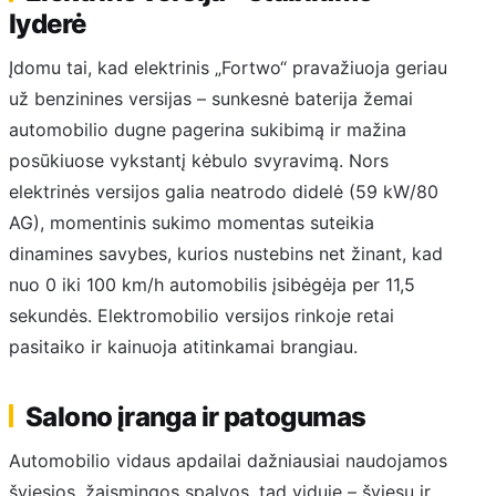
lyderė
Įdomu tai, kad elektrinis „Fortwo“ pravažiuoja geriau
už benzinines versijas – sunkesnė baterija žemai
automobilio dugne pagerina sukibimą ir mažina
posūkiuose vykstantį kėbulo svyravimą. Nors
elektrinės versijos galia neatrodo didelė (59 kW/80
AG), momentinis sukimo momentas suteikia
dinamines savybes, kurios nustebins net žinant, kad
nuo 0 iki 100 km/h automobilis įsibėgėja per 11,5
sekundės. Elektromobilio versijos rinkoje retai
pasitaiko ir kainuoja atitinkamai brangiau.
Salono įranga ir patogumas
Automobilio vidaus apdailai dažniausiai naudojamos
šviesios, žaismingos spalvos, tad viduje – šviesu ir