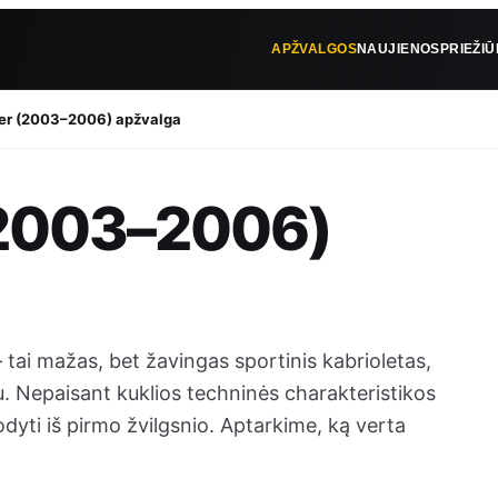
APŽVALGOS
NAUJIENOS
PRIEŽI
er (2003–2006) apžvalga
(2003–2006)
– tai mažas, bet žavingas sportinis kabrioletas,
iu. Nepaisant kuklios techninės charakteristikos
rodyti iš pirmo žvilgsnio. Aptarkime, ką verta