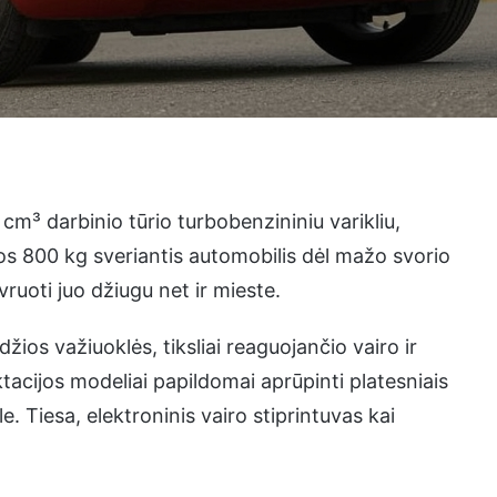
m³ darbinio tūrio turbobenzininiu varikliu,
os 800 kg sveriantis automobilis dėl mažo svorio
vruoti juo džiugu net ir mieste.
ios važiuoklės, tiksliai reaguojančio vairo ir
acijos modeliai papildomai aprūpinti platesniais
e. Tiesa, elektroninis vairo stiprintuvas kai