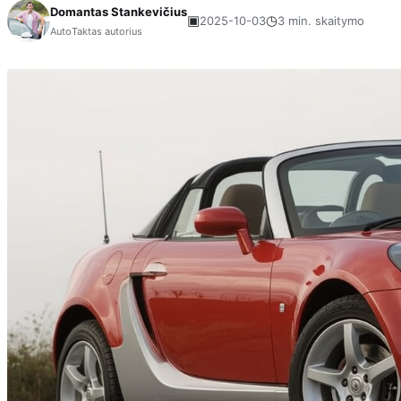
Domantas Stankevičius
▣
◷
2025-10-03
3 min. skaitymo
AutoTaktas autorius