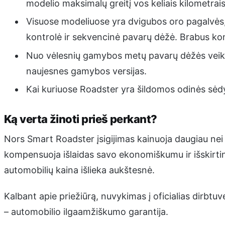
modelio maksimalų greitį vos keliais kilometrais
Visuose modeliuose yra dvigubos oro pagalvės, o
kontrolė ir sekvencinė pavarų dėžė. Brabus ko
Nuo vėlesnių gamybos metų pavarų dėžės veikim
naujesnes gamybos versijas.
Kai kuriuose Roadster yra šildomos odinės sėdy
Ką verta žinoti prieš perkant?
Nors Smart Roadster įsigijimas kainuoja daugiau nei 
kompensuoja išlaidas savo ekonomiškumu ir išskirtinu
automobilių kaina išlieka aukštesnė.
Kalbant apie priežiūrą, nuvykimas į oficialias dirbtuv
– automobilio ilgaamžiškumo garantija.