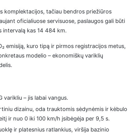
s komplektacijos, tačiau bendros priežiūros
aujant oficialiuose servisuose, paslaugos gali būti
 intervalą kas 14 484 km.
misiją, kuro tipą ir pirmos registracijos metus,
konkretaus modelio – ekonomiškų variklių
elis.
 varikliu – jis labai vangus.
rtiniu dizainu, oda trauktomis sėdynėmis ir kėbulo
tį ir nuo 0 iki 100 km/h įsibėgėja per 9,5 s.
oklę ir platesnius ratlankius, viršija bazinio