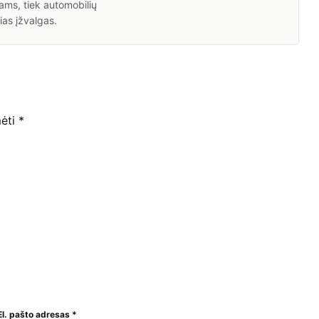
ams, tiek automobilių
ias įžvalgas.
mėti
*
El. pašto adresas
*