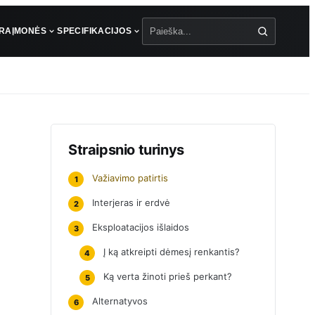
ŪRA
ĮMONĖS
SPECIFIKACIJOS
Paieška
Straipsnio turinys
Važiavimo patirtis
1
Interjeras ir erdvė
2
Eksploatacijos išlaidos
3
Į ką atkreipti dėmesį renkantis?
4
Ką verta žinoti prieš perkant?
5
Alternatyvos
6