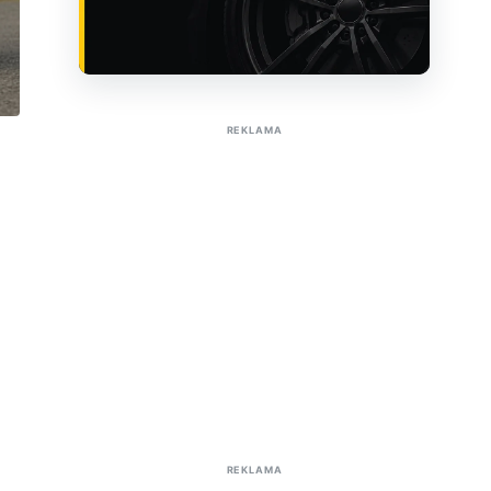
Sužinoti apie reklamą AutoTaktas portale
REKLAMA
REKLAMA