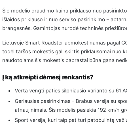
Šio modelio draudimo kaina priklauso nuo pasirinkto
išlaidos priklauso ir nuo serviso pasirinkimo – aptarn
brangesnės. Gamintojas nurodė techninės priežiūros
Lietuvoje Smart Roadster apmokestinamas pagal CO₂ e
todėl taršos mokestis gali skirtis priklausomai nuo 
naudotojams šis mokestis paprastai būna gana nedid
Į ką atkreipti dėmesį renkantis?
Verta vengti paties silpniausio varianto su 61 AG
Geriausias pasirinkimas – Brabus versija su spo
atnaujinimais. Šis modelis pasiekia 192 km/h grei
Sport versija, kuri taip pat turi patobulintą važiu