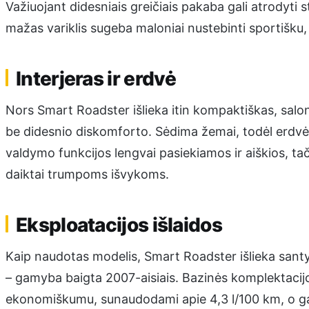
Važiuojant didesniais greičiais pakaba gali atrodyti 
mažas variklis sugeba maloniai nustebinti sportišku,
Interjeras ir erdvė
Nors Smart Roadster išlieka itin kompaktiškas, salo
be didesnio diskomforto. Sėdima žemai, todėl erdvės 
valdymo funkcijos lengvai pasiekiamos ir aiškios, tači
daiktai trumpoms išvykoms.
Eksploatacijos išlaidos
Kaip naudotas modelis, Smart Roadster išlieka santyk
– gamyba baigta 2007-aisiais. Bazinės komplektacijos
ekonomiškumu, sunaudodami apie 4,3 l/100 km, o gal