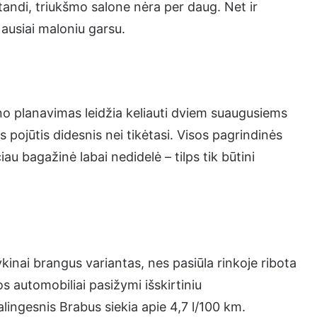
standi, triukšmo salone nėra per daug. Net ir
 ausiai maloniu garsu.
no planavimas leidžia keliauti dviem suaugusiems
pojūtis didesnis nei tikėtasi. Visos pagrindinės
au bagažinė labai nedidelė – tilps tik būtini
inai brangus variantas, nes pasiūla rinkoje ribota
 automobiliai pasižymi išskirtiniu
ingesnis Brabus siekia apie 4,7 l/100 km.