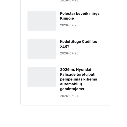
2026-07-28
Polestar beveik miręs
Kinijoje
2026-07-26
Kodėl žlugo Cadillac
XLR?
2026-07-26
2026 m. Hyundai
Palisade turėtų būti
perspėjimas kitiems
automobilių
gamintojams
2026-07-24