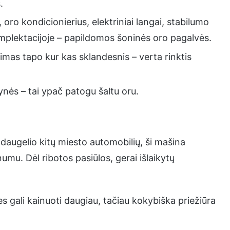
.
ro kondicionierius, elektriniai langai, stabilumo
mplektacijoje – papildomos šoninės oro pagalvės.
as tapo kur kas sklandesnis – verta rinktis
nės – tai ypač patogu šaltu oru.
daugelio kitų miesto automobilių, ši mašina
mu. Dėl ribotos pasiūlos, gerai išlaikytų
es gali kainuoti daugiau, tačiau kokybiška priežiūra