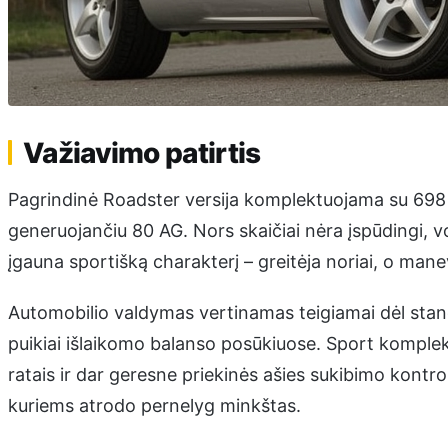
Važiavimo patirtis
Pagrindinė Roadster versija komplektuojama su 698 c
generuojančiu 80 AG. Nors skaičiai nėra įspūdingi, v
įgauna sportišką charakterį – greitėja noriai, o mane
Automobilio valdymas vertinamas teigiamai dėl standž
puikiai išlaikomo balanso posūkiuose. Sport komplekt
ratais ir dar geresne priekinės ašies sukibimo kontrol
kuriems atrodo pernelyg minkštas.