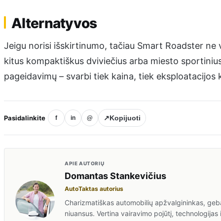
Alternatyvos
Jeigu norisi išskirtinumo, tačiau Smart Roadster ne v
kitus kompaktiškus dviviečius arba miesto sportinius
pageidavimų – svarbi tiek kaina, tiek eksploatacijos k
Pasidalinkite
↗
Kopijuoti
f
in
@
APIE AUTORIŲ
Domantas Stankevičius
AutoTaktas autorius
Charizmatiškas automobilių apžvalgininkas, gebant
niuansus. Vertina vairavimo pojūtį, technologijas 