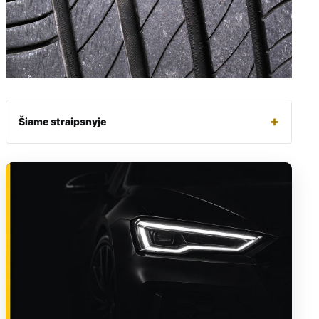
+
Šiame straipsnyje