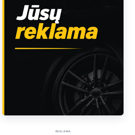
Sužinoti apie reklamą AutoTaktas portale
REKLAMA