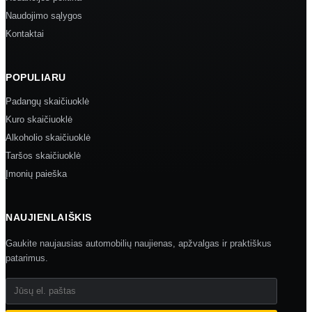
Naudojimo sąlygos
Kontaktai
POPULIARU
Padangų skaičiuoklė
Kuro skaičiuoklė
Alkoholio skaičiuoklė
Taršos skaičiuoklė
Įmonių paieška
NAUJIENLAIŠKIS
Gaukite naujausias automobilių naujienas, apžvalgas ir praktiškus
patarimus.
Jūsų el. paštas