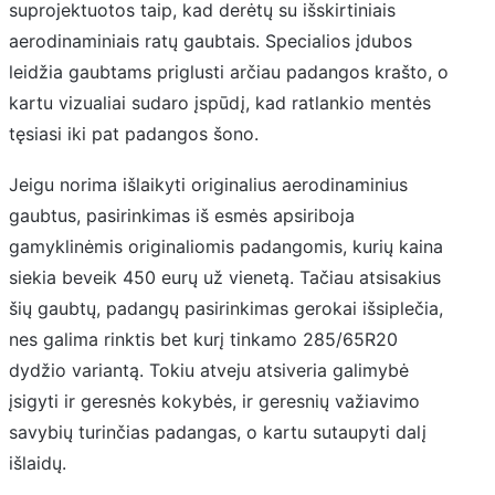
suprojektuotos taip, kad derėtų su išskirtiniais
aerodinaminiais ratų gaubtais. Specialios įdubos
leidžia gaubtams priglusti arčiau padangos krašto, o
kartu vizualiai sudaro įspūdį, kad ratlankio mentės
tęsiasi iki pat padangos šono.
Jeigu norima išlaikyti originalius aerodinaminius
gaubtus, pasirinkimas iš esmės apsiriboja
gamyklinėmis originaliomis padangomis, kurių kaina
siekia beveik 450 eurų už vienetą. Tačiau atsisakius
šių gaubtų, padangų pasirinkimas gerokai išsiplečia,
nes galima rinktis bet kurį tinkamo 285/65R20
dydžio variantą. Tokiu atveju atsiveria galimybė
įsigyti ir geresnės kokybės, ir geresnių važiavimo
savybių turinčias padangas, o kartu sutaupyti dalį
išlaidų.