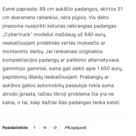
Esmė paprasta: 89 cm aukščio padangos, skirtos 51
cm skersmens ratlankiui, nėra pigios. Vis dėlto
įmanoma nusipirkti keturias nebrangias padangas
„Cybertruck“ modeliui maždaug už 640 eurų,
neskaičiuojant pridėtinės vertės mokesčio ar
montavimo darbų. Jei renkamasi originalios
komplektacijos padangų ar patikimo alternatyvaus
gamintojo gaminiai, suma gali siekti apie 1 650 eurų,
papildomų išlaidų neskaičiuojant. Prabangių ar
aukštos galios automobilių pasaulyje tokia suma
atrodo įprasta, tačiau tikroji problema čia yra ne
kaina, o tai, kaip dažnai šias padangas tenka keisti.
Pasidalinkite
↗
Kopijuoti
f
in
@