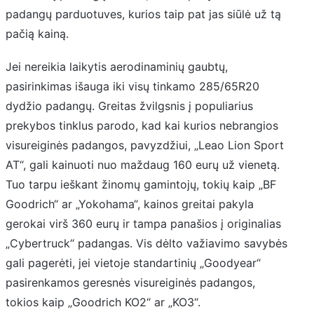
padangų parduotuves, kurios taip pat jas siūlė už tą
pačią kainą.
Jei nereikia laikytis aerodinaminių gaubtų,
pasirinkimas išauga iki visų tinkamo 285/65R20
dydžio padangų. Greitas žvilgsnis į populiarius
prekybos tinklus parodo, kad kai kurios nebrangios
visureiginės padangos, pavyzdžiui, „Leao Lion Sport
AT“, gali kainuoti nuo maždaug 160 eurų už vienetą.
Tuo tarpu ieškant žinomų gamintojų, tokių kaip „BF
Goodrich“ ar „Yokohama“, kainos greitai pakyla
gerokai virš 360 eurų ir tampa panašios į originalias
„Cybertruck“ padangas. Vis dėlto važiavimo savybės
gali pagerėti, jei vietoje standartinių „Goodyear“
pasirenkamos geresnės visureiginės padangos,
tokios kaip „Goodrich KO2“ ar „KO3“.