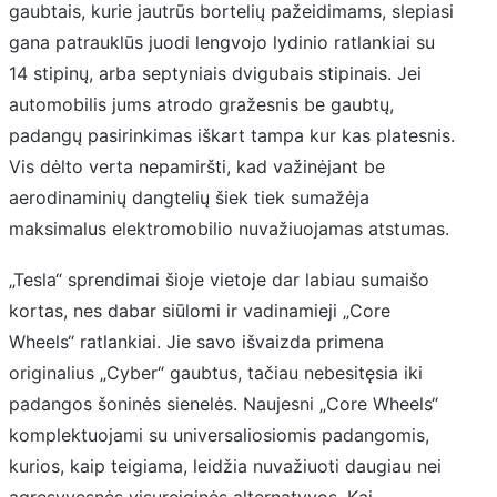
gaubtais, kurie jautrūs bortelių pažeidimams, slepiasi
gana patrauklūs juodi lengvojo lydinio ratlankiai su
14 stipinų, arba septyniais dvigubais stipinais. Jei
automobilis jums atrodo gražesnis be gaubtų,
padangų pasirinkimas iškart tampa kur kas platesnis.
Vis dėlto verta nepamiršti, kad važinėjant be
aerodinaminių dangtelių šiek tiek sumažėja
maksimalus elektromobilio nuvažiuojamas atstumas.
„Tesla“ sprendimai šioje vietoje dar labiau sumaišo
kortas, nes dabar siūlomi ir vadinamieji „Core
Wheels“ ratlankiai. Jie savo išvaizda primena
originalius „Cyber“ gaubtus, tačiau nebesitęsia iki
padangos šoninės sienelės. Naujesni „Core Wheels“
komplektuojami su universaliosiomis padangomis,
kurios, kaip teigiama, leidžia nuvažiuoti daugiau nei