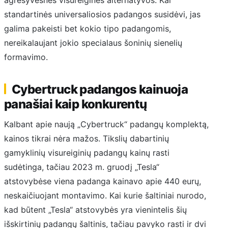
agresyvesnės visureiginės alternatyvos. Kai
standartinės universaliosios padangos susidėvi, jas
galima pakeisti bet kokio tipo padangomis,
nereikalaujant jokio specialaus šoninių sienelių
formavimo.
Cybertruck padangos kainuoja
panašiai kaip konkurentų
Kalbant apie naują „Cybertruck“ padangų komplektą,
kainos tikrai nėra mažos. Tikslių dabartinių
gamyklinių visureiginių padangų kainų rasti
sudėtinga, tačiau 2023 m. gruodį „Tesla“
atstovybėse viena padanga kainavo apie 440 eurų,
neskaičiuojant montavimo. Kai kurie šaltiniai nurodo,
kad būtent „Tesla“ atstovybės yra vienintelis šių
išskirtinių padangų šaltinis, tačiau pavyko rasti ir dvi