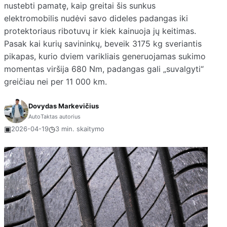
nustebti pamatę, kaip greitai šis sunkus
elektromobilis nudėvi savo dideles padangas iki
protektoriaus ribotuvų ir kiek kainuoja jų keitimas.
Pasak kai kurių savininkų, beveik 3175 kg sveriantis
pikapas, kurio dviem varikliais generuojamas sukimo
momentas viršija 680 Nm, padangas gali „suvalgyti“
greičiau nei per 11 000 km.
Dovydas Markevičius
AutoTaktas autorius
▣
◷
2026-04-19
3 min. skaitymo