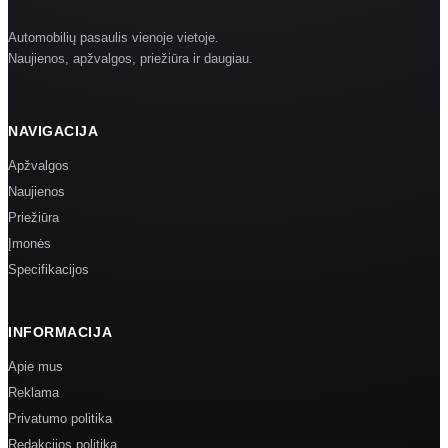
Automobilių pasaulis vienoje vietoje.
Naujienos, apžvalgos, priežiūra ir daugiau.
NAVIGACIJA
Apžvalgos
Naujienos
Priežiūra
Įmonės
Specifikacijos
INFORMACIJA
Apie mus
Reklama
Privatumo politika
Redakcijos politika