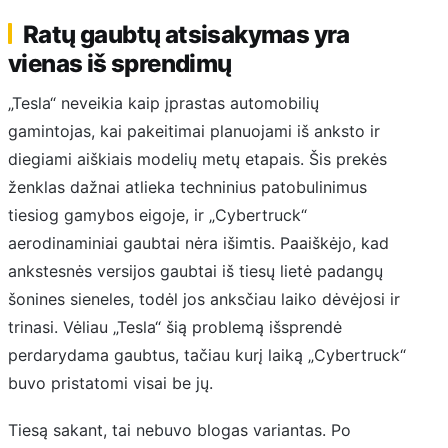
Ratų gaubtų atsisakymas yra
vienas iš sprendimų
„Tesla“ neveikia kaip įprastas automobilių
gamintojas, kai pakeitimai planuojami iš anksto ir
diegiami aiškiais modelių metų etapais. Šis prekės
ženklas dažnai atlieka techninius patobulinimus
tiesiog gamybos eigoje, ir „Cybertruck“
aerodinaminiai gaubtai nėra išimtis. Paaiškėjo, kad
ankstesnės versijos gaubtai iš tiesų lietė padangų
šonines sieneles, todėl jos anksčiau laiko dėvėjosi ir
trinasi. Vėliau „Tesla“ šią problemą išsprendė
perdarydama gaubtus, tačiau kurį laiką „Cybertruck“
buvo pristatomi visai be jų.
Tiesą sakant, tai nebuvo blogas variantas. Po