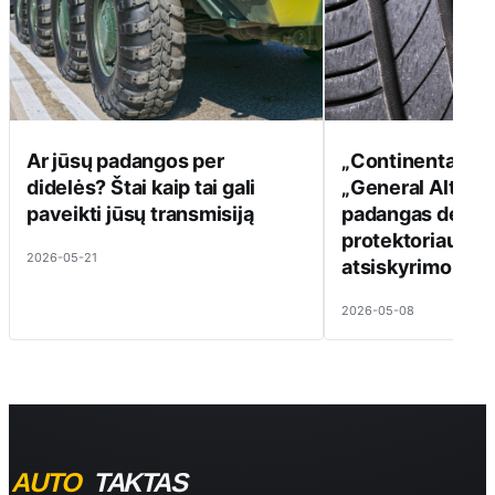
Ar jūsų padangos per
„Continental“ a
didelės? Štai kaip tai gali
„General Altima
paveikti jūsų transmisiją
padangas dėl st
protektoriaus s
2026-05-21
atsiskyrimo
2026-05-08