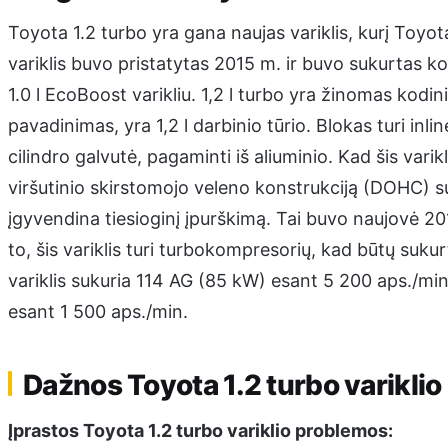
Toyota 1.2 turbo yra gana naujas variklis, kurį Toyot
variklis buvo pristatytas 2015 m. ir buvo sukurtas 
1.0 l EcoBoost varikliu. 1,2 l turbo yra žinomas kodi
pavadinimas, yra 1,2 l darbinio tūrio. Blokas turi inlin
cilindro galvutė, pagaminti iš aliuminio. Kad šis vari
viršutinio skirstomojo veleno konstrukciją (DOHC) su 
įgyvendina tiesioginį įpurškimą. Tai buvo naujovė 201
to, šis variklis turi turbokompresorių, kad būtų sukur
variklis sukuria 114 AG (85 kW) esant 5 200 aps./m
esant 1 500 aps./min.
Dažnos Toyota 1.2 turbo varikli
Įprastos Toyota 1.2 turbo variklio problemos: