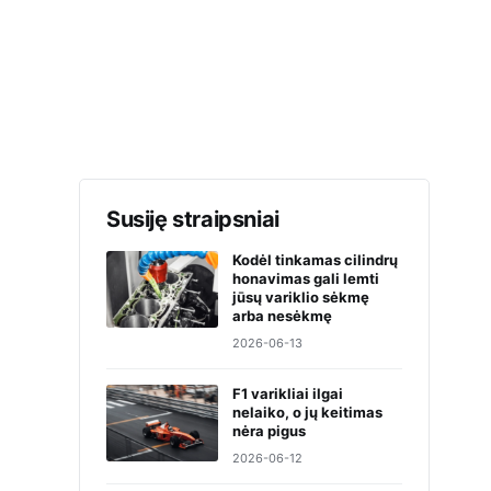
Susiję straipsniai
Kodėl tinkamas cilindrų
honavimas gali lemti
jūsų variklio sėkmę
arba nesėkmę
2026-06-13
F1 varikliai ilgai
nelaiko, o jų keitimas
nėra pigus
2026-06-12