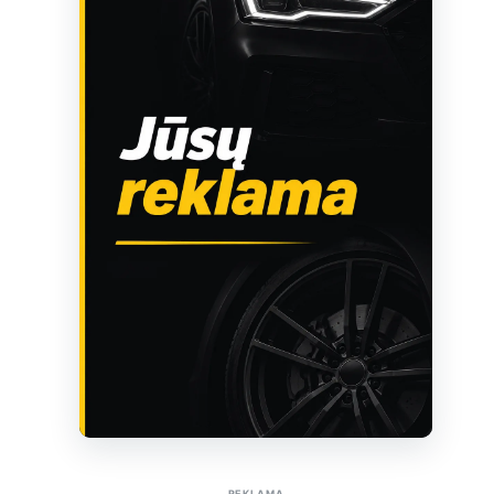
Sužinoti apie reklamą AutoTaktas portale
REKLAMA