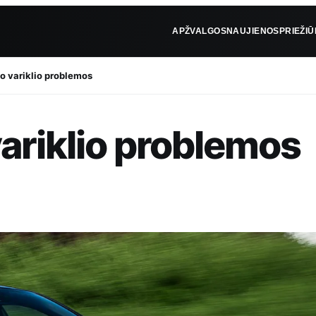
APŽVALGOS
NAUJIENOS
PRIEŽI
bo variklio problemos
variklio problemos