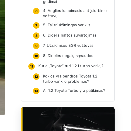
gedimai
4. Anglies kaupimasis ant įsiurbimo
6
vožtuvų
5. Tai triukšmingas variklis
7
6. Didelis naftos suvartojimas
8
7. Užsikimšęs EGR vožtuvas
9
8. Didelės degalų sąnaudos
10
Kurie „Toyota“ turi 1,2 l turbo variklį?
11
Kokios yra bendros Toyota 1.2
12
turbo variklio problemos?
Ar 1.2 Toyota Turbo yra patikimas?
13