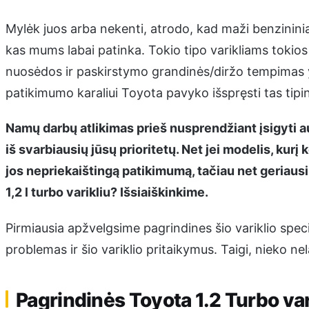
Mylėk juos arba nekenti, atrodo, kad maži benzininiai 
kas mums labai patinka. Tokio tipo varikliams tokio
nuosėdos ir paskirstymo grandinės/diržo tempimas yr
patikimumo karaliui Toyota pavyko išspręsti tas tip
Namų darbų atlikimas prieš nusprendžiant įsigyti au
iš svarbiausių jūsų prioritetų. Net jei modelis, kurį 
jos nepriekaištingą patikimumą, tačiau net geriausi k
1,2 l turbo varikliu? Išsiaiškinkime.
Pirmiausia apžvelgsime pagrindines šio variklio speci
problemas ir šio variklio pritaikymus. Taigi, nieko n
Pagrindinės Toyota 1.2 Turbo var