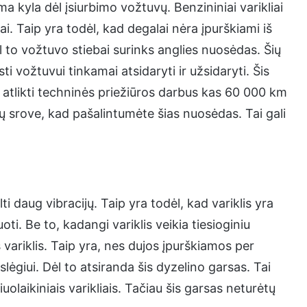
ma kyla dėl įsiurbimo vožtuvų. Benzininiai varikliai
ai. Taip yra todėl, kad degalai nėra įpurškiami iš
l to vožtuvo stiebai surinks anglies nuosėdas. Šių
sti vožtuvui tinkamai atsidaryti ir užsidaryti. Šis
ite atlikti techninės priežiūros darbus kas 60 000 km
tų srove, kad pašalintumėte šias nuosėdas. Tai gali
lti daug vibracijų. Taip yra todėl, kad variklis yra
ti. Be to, kadangi variklis veikia tiesioginiu
 variklis. Taip yra, nes dujos įpurškiamos per
slėgiui. Dėl to atsiranda šis dyzelino garsas. Tai
uolaikiniais varikliais. Tačiau šis garsas neturėtų