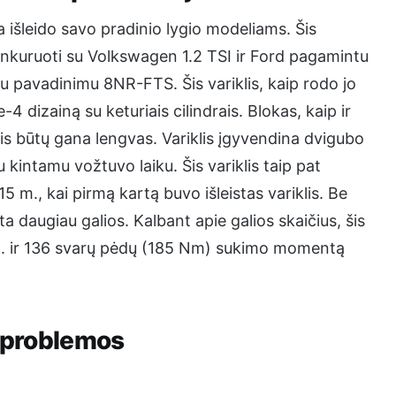
a išleido savo pradinio lygio modeliams. Šis
konkuruoti su Volkswagen 1.2 TSI ir Ford pagamintu
niu pavadinimu 8NR-FTS. Šis variklis, kaip rodo jo
e-4 dizainą su keturiais cilindrais. Blokas, kaip ir
klis būtų gana lengvas. Variklis įgyvendina dvigubo
kintamu vožtuvo laiku. Šis variklis taip pat
5 m., kai pirmą kartą buvo išleistas variklis. Be
ta daugiau galios. Kalbant apie galios skaičius, šis
in. ir 136 svarų pėdų (185 Nm) sukimo momentą
o problemos