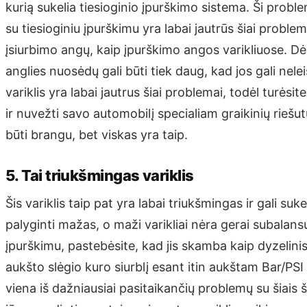
kurią sukelia tiesioginio įpurškimo sistema. Ši proble
su tiesioginiu įpurškimu yra labai jautrūs šiai problem
įsiurbimo angų, kaip įpurškimo angos varikliuose. Dė
anglies nuosėdų gali būti tiek daug, kad jos gali nelei
variklis yra labai jautrus šiai problemai, todėl turės
ir nuvežti savo automobilį specialiam graikinių riešu
būti brangu, bet viskas yra taip.
5. Tai triukšmingas variklis
Šis variklis taip pat yra labai triukšmingas ir gali suke
palyginti mažas, o maži varikliai nėra gerai subalansuo
įpurškimu, pastebėsite, kad jis skamba kaip dyzelinis
aukšto slėgio kuro siurblį esant itin aukštam Bar/PSI 
viena iš dažniausiai pasitaikančių problemų su šiais ši