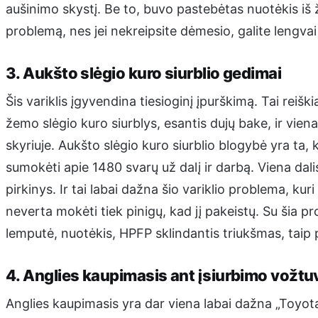
aušinimo skystį. Be to, buvo pastebėtas nuotėkis iš ž
problemą, nes jei nekreipsite dėmesio, galite lengvai 
3. Aukšto slėgio kuro siurblio gedimai
Šis variklis įgyvendina tiesioginį įpurškimą. Tai reiškia
žemo slėgio kuro siurblys, esantis dujų bake, ir viena
skyriuje. Aukšto slėgio kuro siurblio blogybė yra ta, ka
sumokėti apie 1480 svarų už dalį ir darbą. Viena dali
pirkinys. Ir tai labai dažna šio variklio problema, ku
neverta mokėti tiek pinigų, kad jį pakeistų. Su šia p
lemputė, nuotėkis, HPFP sklindantis triukšmas, taip 
4. Anglies kaupimasis ant įsiurbimo vožtu
Anglies kaupimasis yra dar viena labai dažna „Toyota