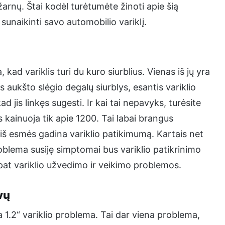
arnų. Štai kodėl turėtumėte žinoti apie šią
sunaikinti savo automobilio variklį.
, kad variklis turi du kuro siurblius. Vienas iš jų yra
s aukšto slėgio degalų siurblys, esantis variklio
d jis linkęs sugesti. Ir kai tai nepavyks, turėsite
s kainuoja tik apie 1200. Tai labai brangus
ri iš esmės gadina variklio patikimumą. Kartais net
roblema susiję simptomai bus variklio patikrinimo
pat variklio užvedimo ir veikimo problemos.
vų
 1.2“ variklio problema. Tai dar viena problema,