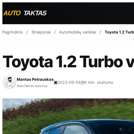
Pagrindinis
Straipsniai
Automobilių varikliai
Toyota 1.2 Tur
Toyota 1.2 Turbo 
Mantas Petrauskas
▣
◷
2023-09-04
6 min. skaitymo
AutoTaktas autorius