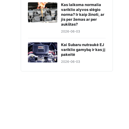
Kas laikoma normalia
variklio alyvos slėgio
norma? Ir kaip žinoti, ar
jis per žemas ar per
aukštas?
2026-06-03
Kai Subaru nutraukė EJ
variklio gamybą ir kas jį
pakeitė
2026-06-03