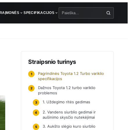
ŪRA
ĮMONĖS
SPECIFIKACIJOS
Paieška
Straipsnio turinys
Pagrindinės Toyota 1.2 Turbo variklio
1
specifikacijos
Dažnos Toyota 1.2 turbo variklio
2
problemos
1. Uždegimo ritės gedimas
3
2. Vandens siurblio gedimai ir
4
aušinimo skysčio nutekėjimai
3. Aukšto slėgio kuro siurblio
5