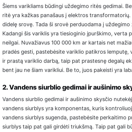
Šiems varikliams būdingi uždegimo ritės gedimai. Be
ritė yra kažkas panašaus į elektros transformatorių. 
didelę srovę. Tada ši srovė perduodama į uždegimo žva
Kadangi šis variklis yra tiesioginio įpurškimo, verta 
neilgai. Nuvažiavus 100 000 km ar kartais net mažiau,
pradės gesti, pastebėsite variklio patikros lemputę, v
ir prastą variklio darbą, taip pat prastesnę degalų e
bent jau ne šiam varikliui. Be to, juos pakeisti yra la
2. Vandens siurblio gedimai ir aušinimo sk
Vandens siurblio gedimai ir aušinimo skysčio nutekėji
vandens siurblys yra komponentas, kuris kontroliuoja a
vandens siurblys sugenda, pastebėsite perkaitimo pr
siurblys taip pat gali girdėti triukšmą. Taip pat gali b