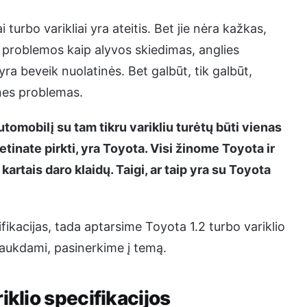
turbo varikliai yra ateitis. Bet jie nėra kažkas,
s problemos kaip alyvos skiedimas, anglies
a beveik nuolatinės. Bet galbūt, tik galbūt,
ines problemas.
tomobilį su tam tikru varikliu turėtų būti vienas
ketinate pirkti, yra Toyota. Visi žinome Toyota ir
artais daro klaidų. Taigi, ar taip yra su Toyota
fikacijas, tada aptarsime Toyota 1.2 turbo variklio
elaukdami, pasinerkime į temą.
iklio specifikacijos