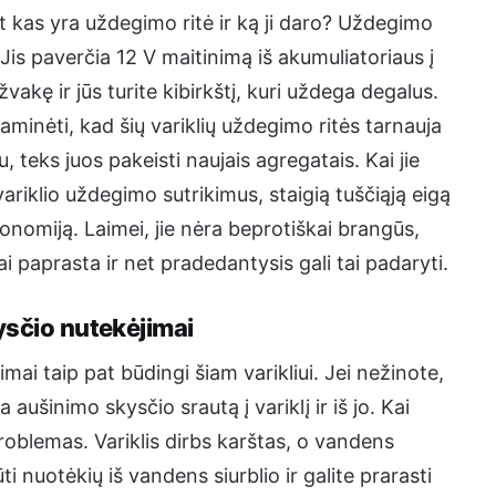
t kas yra uždegimo ritė ir ką ji daro? Uždegimo
Jis paverčia 12 V maitinimą iš akumuliatoriaus į
kę ir jūs turite kibirkštį, kuri uždega degalus.
paminėti, kad šių variklių uždegimo ritės tarnauja
 teks juos pakeisti naujais agregatais. Kai jie
ariklio uždegimo sutrikimus, staigią tuščiąją eigą
konomiją. Laimei, jie nėra beprotiškai brangūs,
bai paprasta ir net pradedantysis gali tai padaryti.
ysčio nutekėjimai
mai taip pat būdingi šiam varikliui. Jei nežinote,
ušinimo skysčio srautą į variklį ir iš jo. Kai
oblemas. Variklis dirbs karštas, o vandens
ūti nuotėkių iš vandens siurblio ir galite prarasti