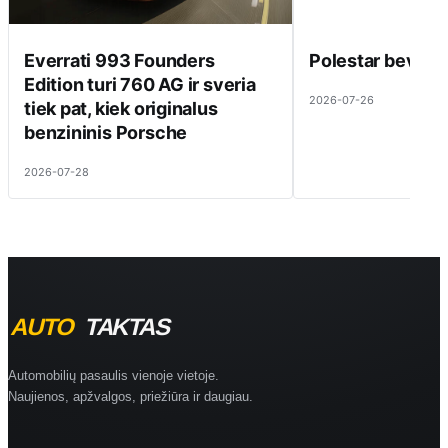
Everrati 993 Founders
Polestar beveik 
Edition turi 760 AG ir sveria
2026-07-26
tiek pat, kiek originalus
benzininis Porsche
2026-07-28
Automobilių pasaulis vienoje vietoje.
Naujienos, apžvalgos, priežiūra ir daugiau.