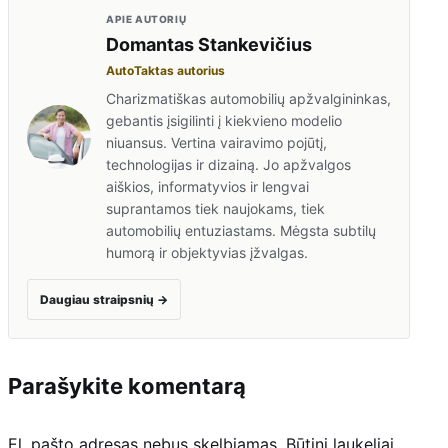
APIE AUTORIŲ
Domantas Stankevičius
AutoTaktas autorius
Charizmatiškas automobilių apžvalgininkas,
gebantis įsigilinti į kiekvieno modelio
niuansus. Vertina vairavimo pojūtį,
technologijas ir dizainą. Jo apžvalgos
aiškios, informatyvios ir lengvai
suprantamos tiek naujokams, tiek
automobilių entuziastams. Mėgsta subtilų
humorą ir objektyvias įžvalgas.
Daugiau straipsnių
→
Parašykite komentarą
El. pašto adresas nebus skelbiamas.
Būtini laukeliai