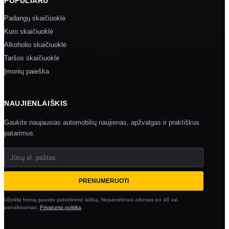
POPULIARU
Padangų skaičiuoklė
Kuro skaičiuoklė
Alkoholio skaičiuoklė
Taršos skaičiuoklė
Įmonių paieška
NAUJIENLAIŠKIS
Gaukite naujausias automobilių naujienas, apžvalgas ir praktiškus
patarimus.
Jūsų el. paštas
PRENUMERUOTI
Užpildę formą gausite patvirtinimo laišką. Nepatvirtintas adresas po 48 val.
panaikinamas.
Privatumo politika
.