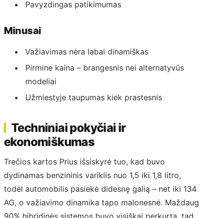
Pavyzdingas patikimumas
Minusai
Važiavimas nėra labai dinamiškas
Pirmine kaina – brangesnis nei alternatyvūs
modeliai
Užmiestyje taupumas kiek prastesnis
Techniniai pokyčiai ir
ekonomiškumas
Trečios kartos Prius išsiskyrė tuo, kad buvo
dydinamas benzininis variklis nuo 1,5 iki 1,8 litro,
todėl automobilis pasiekė didesnę galią – net iki 134
AG, o važiavimo dinamika tapo malonesnė. Maždaug
90% hibridinės sistemos buvo visiškai perkurta, tad