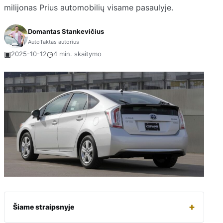
milijonas Prius automobilių visame pasaulyje.
Domantas Stankevičius
AutoTaktas autorius
▣
◷
2025-10-12
4 min. skaitymo
+
Šiame straipsnyje