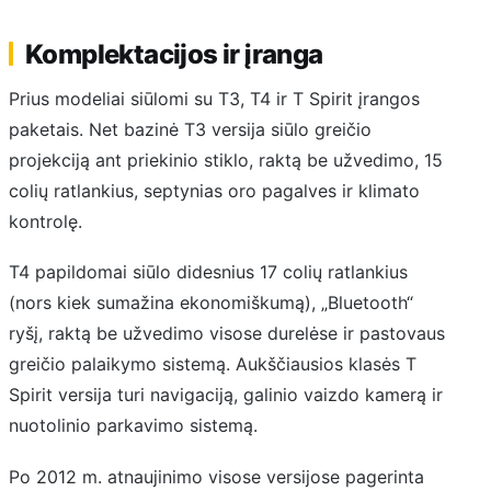
Komplektacijos ir įranga
Prius modeliai siūlomi su T3, T4 ir T Spirit įrangos
paketais. Net bazinė T3 versija siūlo greičio
projekciją ant priekinio stiklo, raktą be užvedimo, 15
colių ratlankius, septynias oro pagalves ir klimato
kontrolę.
T4 papildomai siūlo didesnius 17 colių ratlankius
(nors kiek sumažina ekonomiškumą), „Bluetooth“
ryšį, raktą be užvedimo visose durelėse ir pastovaus
greičio palaikymo sistemą. Aukščiausios klasės T
Spirit versija turi navigaciją, galinio vaizdo kamerą ir
nuotolinio parkavimo sistemą.
Po 2012 m. atnaujinimo visose versijose pagerinta