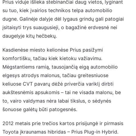
Prius viduje išlieka stebinančiai daug vietos, lyginant
su tuo, kiek įvairios technikos telpa automobilio
dugne. Galinėje dalyje dėl lygaus grindų gali patogiai
įsitaisyti trys suaugusieji, o bagažinė erdvesnė nei
daugelyje kitų hečbekų.
Kasdienėse miesto kelionėse Prius pasižymi
komfortišku, tačiau kiek kietoku važiavimu.
Mėgstantiems ramią, tausojančią eigą automobilio
elgesys atrodys malonus, tačiau greitesniuose
keliuose CVT pavarų dėžė priverčia variklį dirbti
aukštesnėmis apsukomis – tai ne visada malonu, be
to, vairo valdymas nėra labai tikslus, o sėdynės
šonuose galėtų būti patogesnės.
2012 metais prie trečios kartos prisijungė ir pirmasis
Toyota įkraunamas hibridas – Prius Plug-in Hybrid.