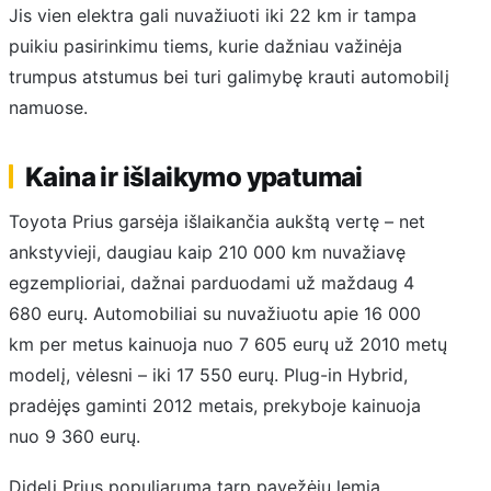
Jis vien elektra gali nuvažiuoti iki 22 km ir tampa
puikiu pasirinkimu tiems, kurie dažniau važinėja
trumpus atstumus bei turi galimybę krauti automobilį
namuose.
Kaina ir išlaikymo ypatumai
Toyota Prius garsėja išlaikančia aukštą vertę – net
ankstyvieji, daugiau kaip 210 000 km nuvažiavę
egzemplioriai, dažnai parduodami už maždaug 4
680 eurų. Automobiliai su nuvažiuotu apie 16 000
km per metus kainuoja nuo 7 605 eurų už 2010 metų
modelį, vėlesni – iki 17 550 eurų. Plug-in Hybrid,
pradėjęs gaminti 2012 metais, prekyboje kainuoja
nuo 9 360 eurų.
Didelį Prius populiarumą tarp pavežėjų lemia