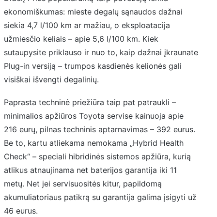
ekonomiškumas: mieste degalų sąnaudos dažnai
siekia 4,7 l/100 km ar mažiau, o eksploatacija
užmiesčio keliais – apie 5,6 l/100 km. Kiek
sutaupysite priklauso ir nuo to, kaip dažnai įkraunate
Plug-in versiją – trumpos kasdienės kelionės gali
visiškai išvengti degalinių.
Paprasta techninė priežiūra taip pat patraukli –
minimalios apžiūros Toyota servise kainuoja apie
216 eurų, pilnas techninis aptarnavimas – 392 eurus.
Be to, kartu atliekama nemokama „Hybrid Health
Check“ – speciali hibridinės sistemos apžiūra, kurią
atlikus atnaujinama net baterijos garantija iki 11
metų. Net jei servisuositės kitur, papildomą
akumuliatoriaus patikrą su garantija galima įsigyti už
46 eurus.