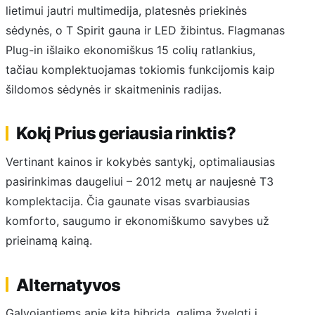
lietimui jautri multimedija, platesnės priekinės
sėdynės, o T Spirit gauna ir LED žibintus. Flagmanas
Plug-in išlaiko ekonomiškus 15 colių ratlankius,
tačiau komplektuojamas tokiomis funkcijomis kaip
šildomos sėdynės ir skaitmeninis radijas.
Kokį Prius geriausia rinktis?
Vertinant kainos ir kokybės santykį, optimaliausias
pasirinkimas daugeliui – 2012 metų ar naujesnė T3
komplektacija. Čia gaunate visas svarbiausias
komforto, saugumo ir ekonomiškumo savybes už
prieinamą kainą.
Alternatyvos
Galvojantiems apie kitą hibridą, galima žvelgti į