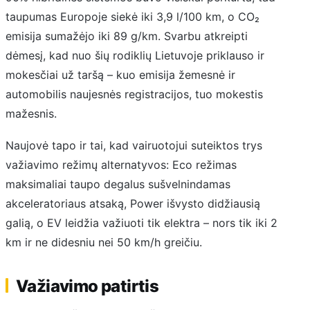
taupumas Europoje siekė iki 3,9 l/100 km, o CO₂
emisija sumažėjo iki 89 g/km. Svarbu atkreipti
dėmesį, kad nuo šių rodiklių Lietuvoje priklauso ir
mokesčiai už taršą – kuo emisija žemesnė ir
automobilis naujesnės registracijos, tuo mokestis
mažesnis.
Naujovė tapo ir tai, kad vairuotojui suteiktos trys
važiavimo režimų alternatyvos: Eco režimas
maksimaliai taupo degalus sušvelnindamas
akceleratoriaus atsaką, Power išvysto didžiausią
galią, o EV leidžia važiuoti tik elektra – nors tik iki 2
km ir ne didesniu nei 50 km/h greičiu.
Važiavimo patirtis