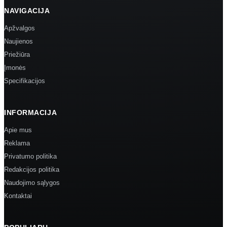
NAVIGACIJA
Apžvalgos
Naujienos
Priežiūra
Įmonės
Specifikacijos
INFORMACIJA
Apie mus
Reklama
Privatumo politika
Redakcijos politika
Naudojimo sąlygos
Kontaktai