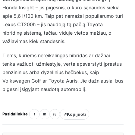
Honda Insight – jis pigesnis, o kuro sąnaudos siekia
apie 5,6 l/100 km. Taip pat nemažai populiarumo turi
Lexus CT200h – jis naudoją tą pačią Toyota
hibridinę sistemą, tačiau viduje vietos mažiau, o
važiavimas kiek standesnis.
Tiems, kuriems nereikalingas hibridas ar dažnai
tenka važiuoti užmiestyje, verta apsvarstyti įprastus
benzininius arba dyzelinius hečbekus, kaip
Volkswagen Golf ar Toyota Auris. Jie dažniausiai bus
pigesni įsigyjant naudotą automobilį.
Pasidalinkite
↗
Kopijuoti
f
in
@