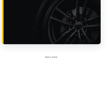
Sužinoti apie reklamą AutoTaktas portale
REKLAMA