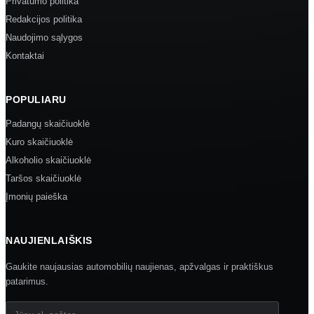
Privatumo politika
Redakcijos politika
Naudojimo sąlygos
Kontaktai
POPULIARU
Padangų skaičiuoklė
Kuro skaičiuoklė
Alkoholio skaičiuoklė
Taršos skaičiuoklė
Įmonių paieška
NAUJIENLAIŠKIS
Gaukite naujausias automobilių naujienas, apžvalgas ir praktiškus
patarimus.
Jūsų el. paštas