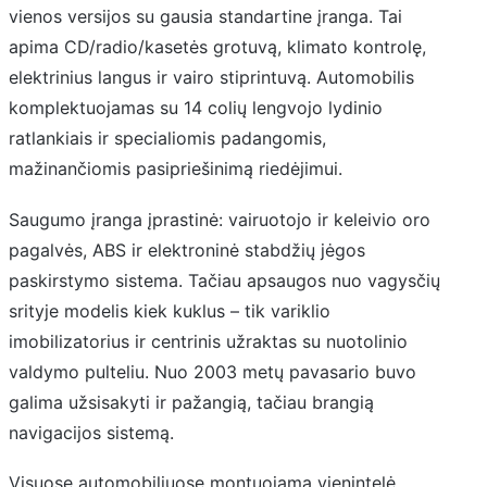
vienos versijos su gausia standartine įranga. Tai
apima CD/radio/kasetės grotuvą, klimato kontrolę,
elektrinius langus ir vairo stiprintuvą. Automobilis
komplektuojamas su 14 colių lengvojo lydinio
ratlankiais ir specialiomis padangomis,
mažinančiomis pasipriešinimą riedėjimui.
Saugumo įranga įprastinė: vairuotojo ir keleivio oro
pagalvės, ABS ir elektroninė stabdžių jėgos
paskirstymo sistema. Tačiau apsaugos nuo vagysčių
srityje modelis kiek kuklus – tik variklio
imobilizatorius ir centrinis užraktas su nuotolinio
valdymo pulteliu. Nuo 2003 metų pavasario buvo
galima užsisakyti ir pažangią, tačiau brangią
navigacijos sistemą.
Visuose automobiliuose montuojama vienintelė