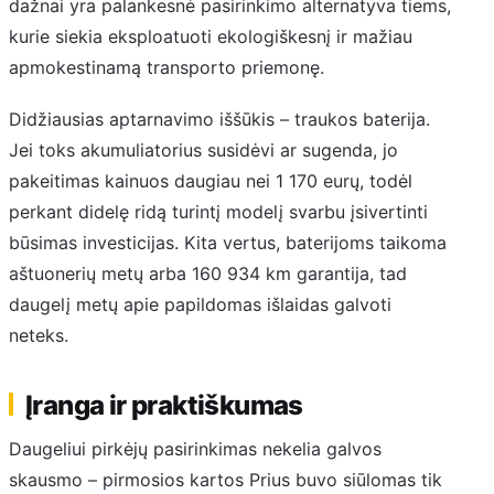
dažnai yra palankesnė pasirinkimo alternatyva tiems,
kurie siekia eksploatuoti ekologiškesnį ir mažiau
apmokestinamą transporto priemonę.
Didžiausias aptarnavimo iššūkis – traukos baterija.
Jei toks akumuliatorius susidėvi ar sugenda, jo
pakeitimas kainuos daugiau nei 1 170 eurų, todėl
perkant didelę ridą turintį modelį svarbu įsivertinti
būsimas investicijas. Kita vertus, baterijoms taikoma
aštuonerių metų arba 160 934 km garantija, tad
daugelį metų apie papildomas išlaidas galvoti
neteks.
Įranga ir praktiškumas
Daugeliui pirkėjų pasirinkimas nekelia galvos
skausmo – pirmosios kartos Prius buvo siūlomas tik