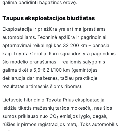
galima padidinti bagažinės erdvę.
Taupus eksploatacijos biudžetas
Eksploatacija ir priežiūra yra artima įprastiems
automobiliams. Techninė apžiūra ir pagrindiniai
aptarnavimai reikalingi kas 32 200 km – panašiai
kaip Toyota Corolla. Kuro sąnaudos yra pagrindinis
šio modelio pranašumas – realiomis sąlygomis
galima tikėtis 5,6–6,2 l/100 km (gamintojas
deklaruoja dar mažesnes, tačiau praktikoje
rezultatas artimesnis šioms riboms).
Lietuvoje hibridinio Toyota Prius eksploatacija
leidžia tikėtis mažesnių taršos mokesčių, nes šios
sumos priklauso nuo CO₂ emisijos lygio, degalų
rūšies ir pirmos registracijos metų. Toks automobilis