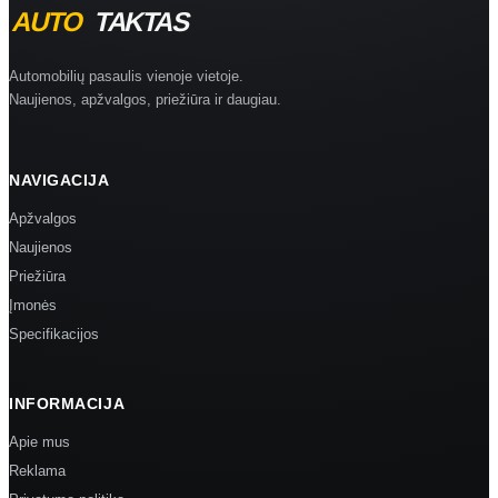
Automobilių pasaulis vienoje vietoje.
Naujienos, apžvalgos, priežiūra ir daugiau.
NAVIGACIJA
Apžvalgos
Naujienos
Priežiūra
Įmonės
Specifikacijos
INFORMACIJA
Apie mus
Reklama