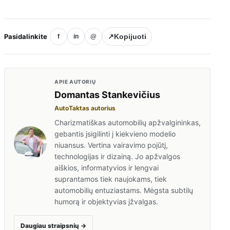
Pasidalinkite
↗
Kopijuoti
f
in
@
APIE AUTORIŲ
Domantas Stankevičius
AutoTaktas autorius
Charizmatiškas automobilių apžvalgininkas,
gebantis įsigilinti į kiekvieno modelio
niuansus. Vertina vairavimo pojūtį,
technologijas ir dizainą. Jo apžvalgos
aiškios, informatyvios ir lengvai
suprantamos tiek naujokams, tiek
automobilių entuziastams. Mėgsta subtilų
humorą ir objektyvias įžvalgas.
Daugiau straipsnių
→