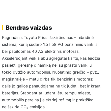
Bendras vaizdas
Pagrindinis Toyota Prius išskirtinumas – hibridinė
sistema, kurią sudaro 1,5 l 58 AG benzininis variklis
bei papildomas 40 AG elektrinis motoras.
Akseleruojant veikia abu agregatai kartu, kas leidžia
pasiekti geresnę dinamiką nei su įprastu varikliu
tokio dydžio automobiliui. Nuolatinio greičio – pvz.,
magistralėje – metu dirba tik benzininis motoras:
dalis jo galios panaudojama ne tik judėti, bet ir krauti
baterijas. Stabdant ar judant lėtu tempu mieste,
automobilis pereina į elektrinį režimą ir praktiškai
neišskiria CO₂ emisijos.