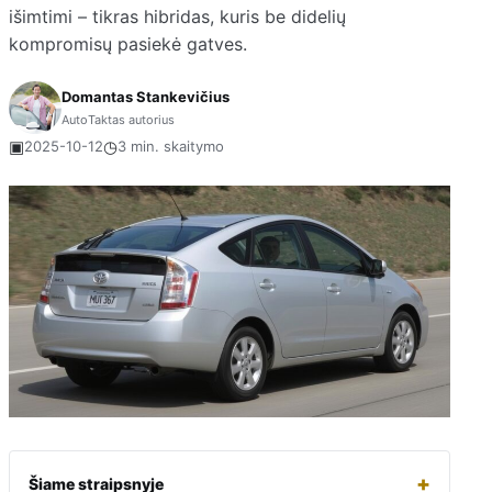
išimtimi – tikras hibridas, kuris be didelių
kompromisų pasiekė gatves.
Domantas Stankevičius
AutoTaktas autorius
▣
◷
2025-10-12
3 min. skaitymo
+
Šiame straipsnyje