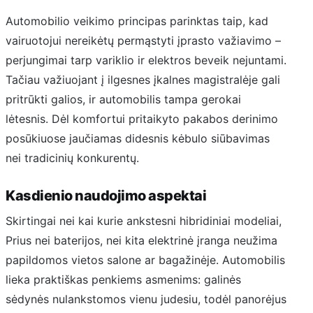
Automobilio veikimo principas parinktas taip, kad
vairuotojui nereikėtų permąstyti įprasto važiavimo –
perjungimai tarp variklio ir elektros beveik nejuntami.
Tačiau važiuojant į ilgesnes įkalnes magistralėje gali
pritrūkti galios, ir automobilis tampa gerokai
lėtesnis. Dėl komfortui pritaikyto pakabos derinimo
posūkiuose jaučiamas didesnis kėbulo siūbavimas
nei tradicinių konkurentų.
Kasdienio naudojimo aspektai
Skirtingai nei kai kurie ankstesni hibridiniai modeliai,
Prius nei baterijos, nei kita elektrinė įranga neužima
papildomos vietos salone ar bagažinėje. Automobilis
lieka praktiškas penkiems asmenims: galinės
sėdynės nulankstomos vienu judesiu, todėl panorėjus