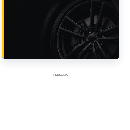
Sužinoti apie reklamą AutoTaktas portale
REKLAMA