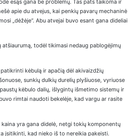
irodė esąs gana be problemų. Tas pats taikoma ir
nešė apie du atvejus, kai penkių pavarų mechaninė
osi „dėžėje“. Abu atvejai buvo esant gana dideliai
lių atšiaurumą, todėl tikimasi nedaug pablogėjimų
 patikrinti kėbulą ir apačią dėl akivaizdžių
šonuose, sunkių dulkių durelių plyšiuose, vyriuose
spaustų kėbulo dalių, išlygintų išmetimo sistemų ir
o rimtai naudoti bekelėje, kad vargu ar rasite
kaina yra gana didelė, netgi tokių komponentų
a įsitikinti, kad nieko iš to nereikia pakeisti.