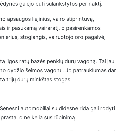
sėdynės galėjo būti sulankstytos per naktį.
 apsaugos liejinius, vairo stiprintuvą,
iais ir pasukamą vairaratį, o pasirenkamos
nierius, stoglangis, vairuotojo oro pagalvė,
tą ilgos ratų bazės penkių durų vagoną. Tai jau
ilno dydžio šeimos vagonu. Jo patrauklumas dar
ėta trijų durų minkštas stogas.
enesni automobiliai su didesne rida gali rodyti
įprasta, o ne kelia susirūpinimą.