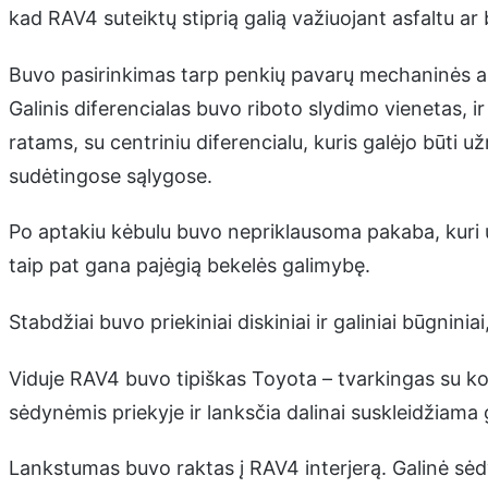
kad RAV4 suteiktų stiprią galią važiuojant asfaltu ar 
Buvo pasirinkimas tarp penkių pavarų mechaninės a
Galinis diferencialas buvo riboto slydimo vienetas, 
ratams, su centriniu diferencialu, kuris galėjo būti u
sudėtingose sąlygose.
Po aptakiu kėbulu buvo nepriklausoma pakaba, kuri 
taip pat gana pajėgią bekelės galimybę.
Stabdžiai buvo priekiniai diskiniai ir galiniai būgnin
Viduje RAV4 buvo tipiškas Toyota – tvarkingas su ko
sėdynėmis priekyje ir lanksčia dalinai suskleidžiama
Lankstumas buvo raktas į RAV4 interjerą. Galinė sėdy