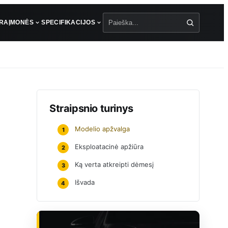
ŪRA
ĮMONĖS
SPECIFIKACIJOS
Paieška
Straipsnio turinys
Modelio apžvalga
1
Eksploatacinė apžiūra
2
Ką verta atkreipti dėmesį
3
Išvada
4