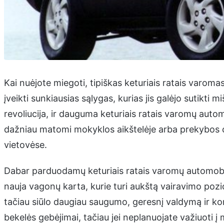
Kai nuėjote miegoti, tipiškas keturiais ratais varoma
įveikti sunkiausias sąlygas, kurias jis galėjo sutikti 
revoliucija, ir dauguma keturiais ratais varomų auto
dažniau matomi mokyklos aikštelėje arba prekybos ce
vietovėse.
Dabar parduodamų keturiais ratais varomų automobili
nauja vagonų karta, kurie turi aukštą vairavimo pozic
tačiau siūlo daugiau saugumo, geresnį valdymą ir komf
bekelės gebėjimai, tačiau jei neplanuojate važiuoti į 