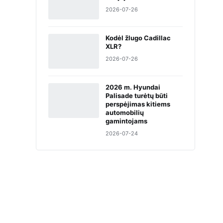
2026-07-26
Kodėl žlugo Cadillac
XLR?
2026-07-26
2026 m. Hyundai
Palisade turėtų būti
perspėjimas kitiems
automobilių
gamintojams
2026-07-24