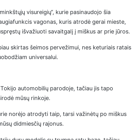
inkštųjų visureigių“, kurie pasinaudojo šia
augiafunkcis vagonas, kuris atrodė gerai mieste,
pręstų išvažiuoti savaitgalį į miškus ar prie jūros.
iau skirtas šeimos pervežimui, nes keturiais ratais
uobodžiam universalui.
okijo automobilių parodoje, tačiau jis tapo
sirodė mūsų rinkoje.
e norėjo atrodyti taip, tarsi važinėtų po miškus
 mūsų didmiesčių rajonus.
 trijų durų modelis su trumpa ratų baze, tačiau