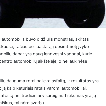
s automobilis buvo didžiulis monstras, skirtas
miškuose, tačiau per pastarąjį dešimtmetį įvyko
mobilių dabar yra daug lengvesni vagonai, kurie
ntro automobilių aikštelėje, o ne laukinėse
ų dauguma retai palieka asfaltą, ir rezultatas yra
iją kaip keturiais ratais varomi automobiliai,
ortą nei tradiciniai visureigiai. Trūkumas yra jų
miškus, tai nėra svarbu.