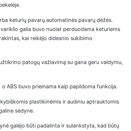
bekelėje.
rba keturių pavarų automatinės pavarų dėžės.
ir variklio galia buvo nuolat perduodama keturiems
žrakintas, kai reikėjo didesnio sukibimo
užtikrino patogų važiavimą su gana geru valdymu,
iai, o ABS buvo prieinama kaip papildoma funkcija.
kybiškomis plastikinėmis ir audiniu aptrauktomis
 galine sėdyne.
nė galėjo būti padalinta ir sulankstyta, kad būtų