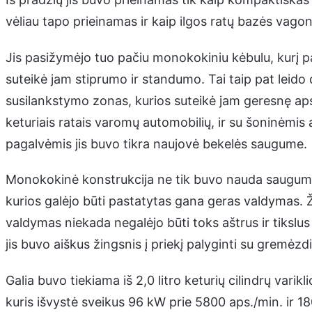
vėliau tapo prieinamas ir kaip ilgos ratų bazės vago
Jis pasižymėjo tuo pačiu monokokiniu kėbulu, kurį pap
suteikė jam stiprumo ir standumo. Tai taip pat leido d
susilankstymo zonas, kurios suteikė jam geresnę a
keturiais ratais varomų automobilių, ir su šoninėmi
pagalvėmis jis buvo tikra naujovė bekelės saugume.
Monokokinė konstrukcija ne tik buvo nauda saugumui, 
kurios galėjo būti pastatytas gana geras valdymas. Ž
valdymas niekada negalėjo būti toks aštrus ir tikslus
jis buvo aiškus žingsnis į priekį palyginti su gremėzd
Galia buvo tiekiama iš 2,0 litro keturių cilindrų varik
kuris išvystė sveikus 96 kW prie 5800 aps./min. ir 