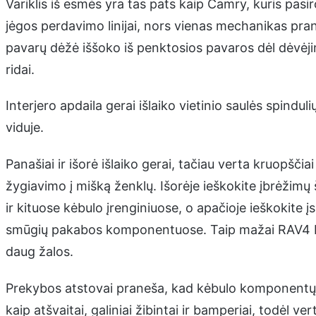
Variklis iš esmės yra tas pats kaip Camry, kuris pas
jėgos perdavimo linijai, nors vienas mechanikas pra
pavarų dėžė iššoko iš penktosios pavaros dėl dėvėjim
ridai.
Interjero apdaila gerai išlaiko vietinio saulės spindu
viduje.
Panašiai ir išorė išlaiko gerai, tačiau verta kruopščiai
žygiavimo į mišką ženklų. Išorėje ieškokite įbrėžimų 
ir kituose kėbulo įrenginiuose, o apačioje ieškokite į
smūgių pakabos komponentuose. Taip mažai RAV4 buv
daug žalos.
Prekybos atstovai praneša, kad kėbulo komponentų 
kaip atšvaitai, galiniai žibintai ir bamperiai, todėl vert