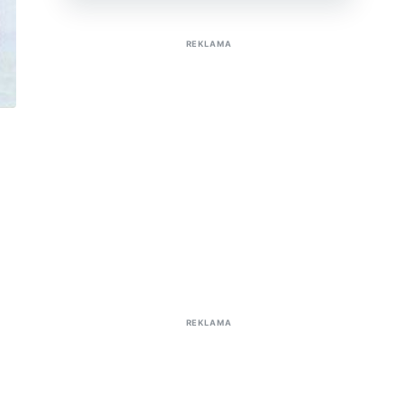
Sužinoti apie reklamą AutoTaktas portale
REKLAMA
REKLAMA