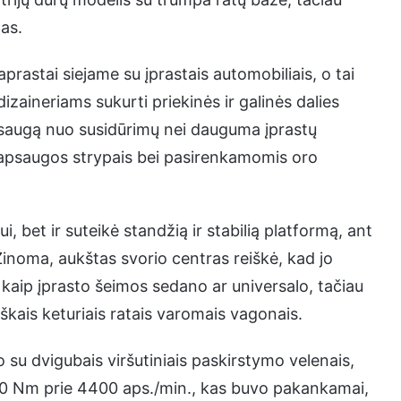
nas.
rastai siejame su įprastais automobiliais, o tai
izaineriams sukurti priekinės ir galinės dalies
psaugą nuo susidūrimų nei dauguma įprastų
s apsaugos strypais bei pasirenkamomis oro
bet ir suteikė standžią ir stabilią platformą, ant
inoma, aukštas svorio centras reiškė, kad jo
 kaip įprasto šeimos sedano ar universalo, tačiau
iškais keturiais ratais varomais vagonais.
lio su dvigubais viršutiniais paskirstymo velenais,
180 Nm prie 4400 aps./min., kas buvo pakankamai,