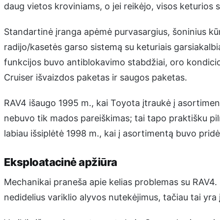
daug vietos kroviniams, o jei reikėjo, visos keturios 
Standartinė įranga apėmė purvasargius, šoninius kūno
radijo/kasetės garso sistemą su keturiais garsiakalb
funkcijos buvo antiblokavimo stabdžiai, oro kondicio
Cruiser išvaizdos paketas ir saugos paketas.
RAV4 išaugo 1995 m., kai Toyota įtraukė į asortimen
nebuvo tik mados pareiškimas; tai tapo praktišku p
labiau išsiplėtė 1998 m., kai į asortimentą buvo prid
Eksploatacinė apžiūra
Mechanikai praneša apie kelias problemas su RAV4. S
nedidelius variklio alyvos nutekėjimus, tačiau tai yra 