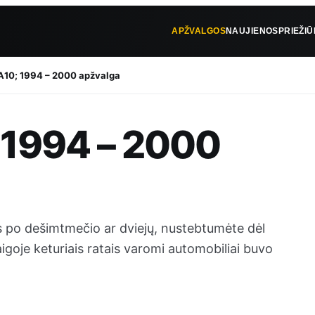
APŽVALGOS
NAUJIENOS
PRIEŽI
A10; 1994 – 2000 apžvalga
 1994 – 2000
 po dešimtmečio ar dviejų, nustebtumėte dėl
goje keturiais ratais varomi automobiliai buvo