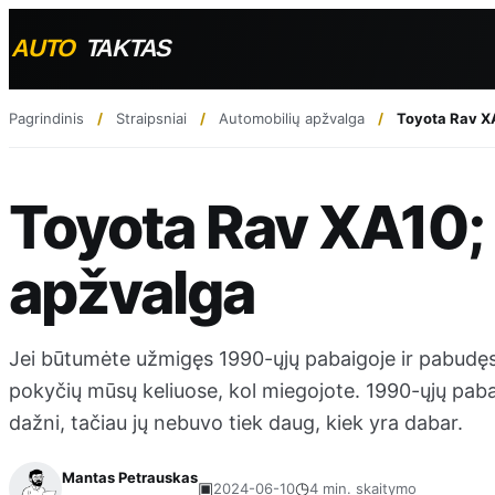
Pagrindinis
Straipsniai
Automobilių apžvalga
Toyota Rav X
Toyota Rav XA10;
apžvalga
Jei būtumėte užmigęs 1990-ųjų pabaigoje ir pabudęs
pokyčių mūsų keliuose, kol miegojote. 1990-ųjų pabai
dažni, tačiau jų nebuvo tiek daug, kiek yra dabar.
Mantas Petrauskas
▣
◷
2024-06-10
4 min. skaitymo