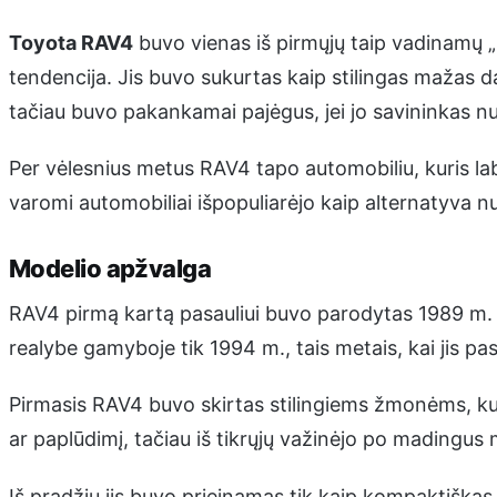
Toyota RAV4
buvo vienas iš pirmųjų taip vadinamų „m
tendencija. Jis buvo sukurtas kaip stilingas mažas d
tačiau buvo pakankamai pajėgus, jei jo savininkas nus
Per vėlesnius metus RAV4 tapo automobiliu, kuris lab
varomi automobiliai išpopuliarėjo kaip alternatyva n
Modelio apžvalga
RAV4 pirmą kartą pasauliui buvo parodytas 1989 m. T
realybe gamyboje tik 1994 m., tais metais, kai jis pa
Pirmasis RAV4 buvo skirtas stilingiems žmonėms, kuri
ar paplūdimį, tačiau iš tikrųjų važinėjo po madingus
Iš pradžių jis buvo prieinamas tik kaip kompaktiškas