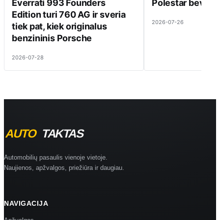
Everrati 993 Founders
Polestar beveik 
Edition turi 760 AG ir sveria
2026-07-26
tiek pat, kiek originalus
benzininis Porsche
2026-07-28
Automobilių pasaulis vienoje vietoje.
Naujienos, apžvalgos, priežiūra ir daugiau.
NAVIGACIJA