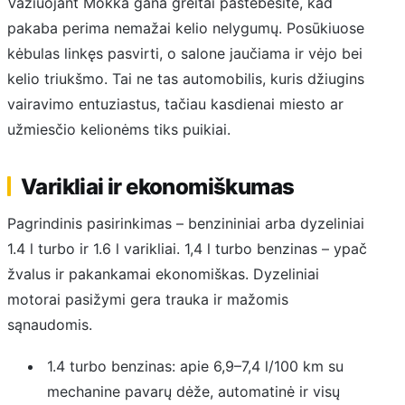
Važiuojant Mokka gana greitai pastebėsite, kad
pakaba perima nemažai kelio nelygumų. Posūkiuose
kėbulas linkęs pasvirti, o salone jaučiama ir vėjo bei
kelio triukšmo. Tai ne tas automobilis, kuris džiugins
vairavimo entuziastus, tačiau kasdienai miesto ar
užmiesčio kelionėms tiks puikiai.
Varikliai ir ekonomiškumas
Pagrindinis pasirinkimas – benzininiai arba dyzeliniai
1.4 l turbo ir 1.6 l varikliai. 1,4 l turbo benzinas – ypač
žvalus ir pakankamai ekonomiškas. Dyzeliniai
motorai pasižymi gera trauka ir mažomis
sąnaudomis.
1.4 turbo benzinas: apie 6,9–7,4 l/100 km su
mechanine pavarų dėže, automatinė ir visų