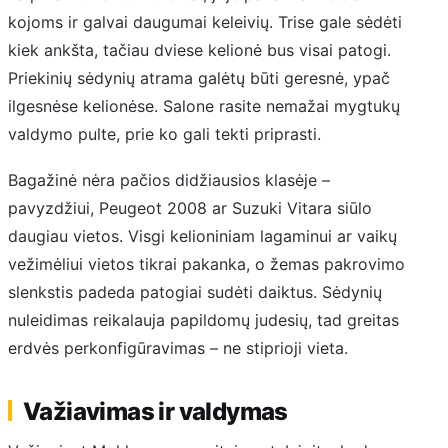
kojoms ir galvai daugumai keleivių. Trise gale sėdėti
kiek ankšta, tačiau dviese kelionė bus visai patogi.
Priekinių sėdynių atrama galėtų būti geresnė, ypač
ilgesnėse kelionėse. Salone rasite nemažai mygtukų
valdymo pulte, prie ko gali tekti priprasti.
Bagažinė nėra pačios didžiausios klasėje –
pavyzdžiui, Peugeot 2008 ar Suzuki Vitara siūlo
daugiau vietos. Visgi kelioniniam lagaminui ar vaikų
vežimėliui vietos tikrai pakanka, o žemas pakrovimo
slenkstis padeda patogiai sudėti daiktus. Sėdynių
nuleidimas reikalauja papildomų judesių, tad greitas
erdvės perkonfigūravimas – ne stiprioji vieta.
Važiavimas ir valdymas