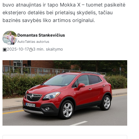
buvo atnaujintas ir tapo Mokka X – tuomet pasikeitė
eksterjero detalės bei prietaisų skydelis, tačiau
bazinės savybės liko artimos originalui.
Domantas Stankevičius
AutoTaktas autorius
▣
◷
2025-10-17
3 min. skaitymo