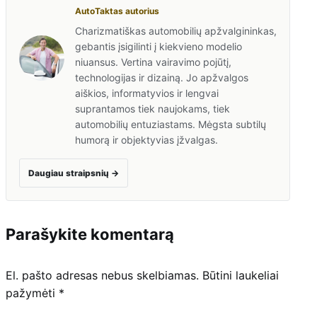
AutoTaktas autorius
Charizmatiškas automobilių apžvalgininkas,
gebantis įsigilinti į kiekvieno modelio
niuansus. Vertina vairavimo pojūtį,
technologijas ir dizainą. Jo apžvalgos
aiškios, informatyvios ir lengvai
suprantamos tiek naujokams, tiek
automobilių entuziastams. Mėgsta subtilų
humorą ir objektyvias įžvalgas.
Daugiau straipsnių
→
Parašykite komentarą
El. pašto adresas nebus skelbiamas.
Būtini laukeliai
pažymėti
*