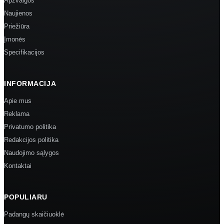
Apžvalgos
Naujienos
Priežiūra
Įmonės
Specifikacijos
INFORMACIJA
Apie mus
Reklama
Privatumo politika
Redakcijos politika
Naudojimo sąlygos
Kontaktai
POPULIARU
Padangų skaičiuoklė