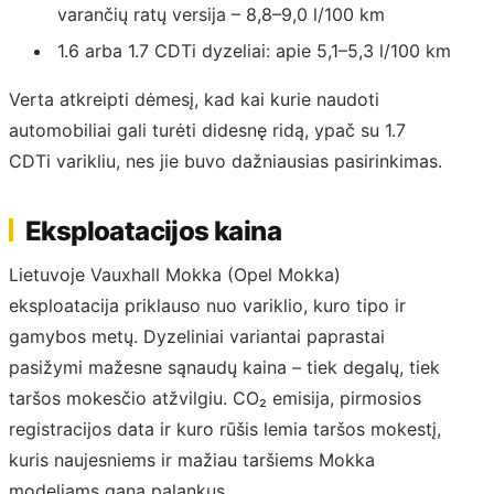
varančių ratų versija – 8,8–9,0 l/100 km
1.6 arba 1.7 CDTi dyzeliai: apie 5,1–5,3 l/100 km
Verta atkreipti dėmesį, kad kai kurie naudoti
automobiliai gali turėti didesnę ridą, ypač su 1.7
CDTi varikliu, nes jie buvo dažniausias pasirinkimas.
Eksploatacijos kaina
Lietuvoje Vauxhall Mokka (Opel Mokka)
eksploatacija priklauso nuo variklio, kuro tipo ir
gamybos metų. Dyzeliniai variantai paprastai
pasižymi mažesne sąnaudų kaina – tiek degalų, tiek
taršos mokesčio atžvilgiu. CO₂ emisija, pirmosios
registracijos data ir kuro rūšis lemia taršos mokestį,
kuris naujesniems ir mažiau taršiems Mokka
modeliams gana palankus.