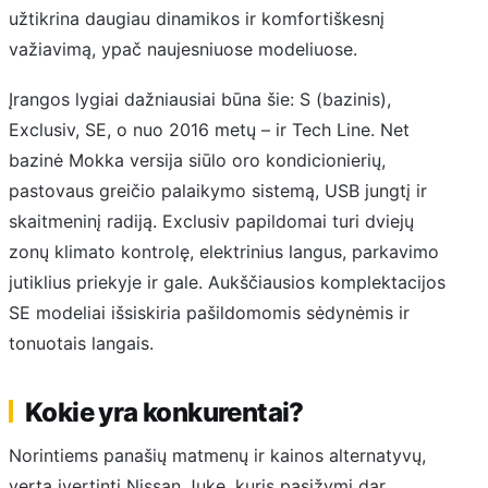
užtikrina daugiau dinamikos ir komfortiškesnį
važiavimą, ypač naujesniuose modeliuose.
Įrangos lygiai dažniausiai būna šie: S (bazinis),
Exclusiv, SE, o nuo 2016 metų – ir Tech Line. Net
bazinė Mokka versija siūlo oro kondicionierių,
pastovaus greičio palaikymo sistemą, USB jungtį ir
skaitmeninį radiją. Exclusiv papildomai turi dviejų
zonų klimato kontrolę, elektrinius langus, parkavimo
jutiklius priekyje ir gale. Aukščiausios komplektacijos
SE modeliai išsiskiria pašildomomis sėdynėmis ir
tonuotais langais.
Kokie yra konkurentai?
Norintiems panašių matmenų ir kainos alternatyvų,
verta įvertinti Nissan Juke, kuris pasižymi dar