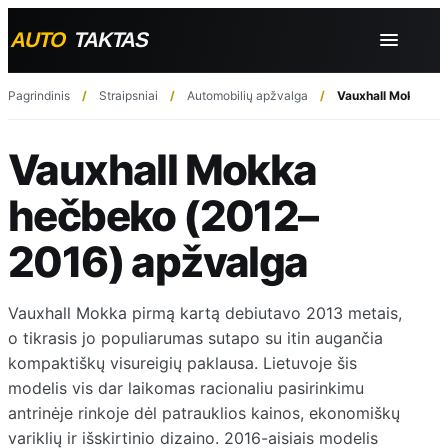
Pagrindinis
Straipsniai
Automobilių apžvalga
Vauxhall Mokka he
Vauxhall Mokka
hečbeko (2012–
2016) apžvalga
Vauxhall Mokka pirmą kartą debiutavo 2013 metais,
o tikrasis jo populiarumas sutapo su itin augančia
kompaktiškų visureigių paklausa. Lietuvoje šis
modelis vis dar laikomas racionaliu pasirinkimu
antrinėje rinkoje dėl patrauklios kainos, ekonomiškų
variklių ir išskirtinio dizaino. 2016-aisiais modelis