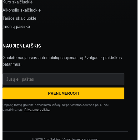
Kuro skaičiuoklė
Alkoholio skaičiuoklė
Taršos skaičiuoklė
Įmonių paieška
NAUJIENLAIŠKIS
Gaukite naujausias automobilių naujienas, apžvalgas ir praktiškus
patarimus.
Jūsų el. paštas
PRENUMERUOTI
Užpildę formą gausite patvirtinimo laišką. Nepatvirtintas adresas po 48 val.
panaikinamas.
Privatumo politika
.
© 2026 AutoTaktas. Visos teisės saugomos.