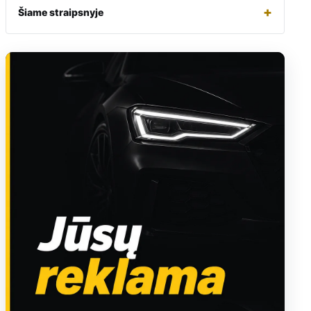
+
Šiame straipsnyje