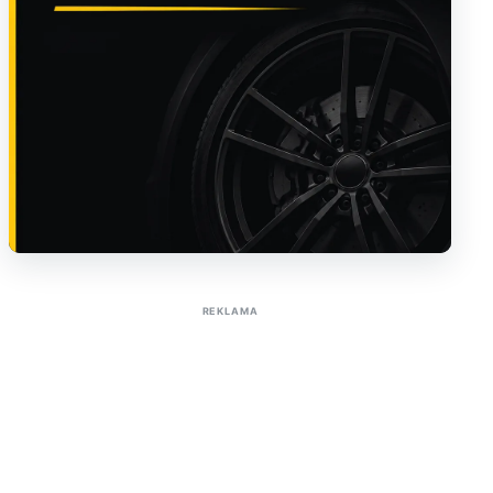
Sužinoti apie reklamą AutoTaktas portale
REKLAMA