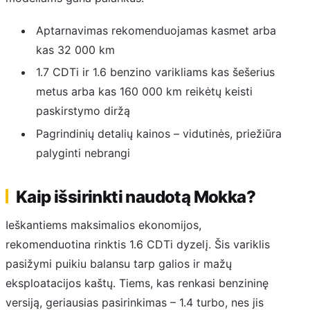
Aptarnavimas rekomenduojamas kasmet arba
kas 32 000 km
1.7 CDTi ir 1.6 benzino varikliams kas šešerius
metus arba kas 160 000 km reikėtų keisti
paskirstymo diržą
Pagrindinių detalių kainos – vidutinės, priežiūra
palyginti nebrangi
Kaip išsirinkti naudotą Mokka?
Ieškantiems maksimalios ekonomijos,
rekomenduotina rinktis 1.6 CDTi dyzelį. Šis variklis
pasižymi puikiu balansu tarp galios ir mažų
eksploatacijos kaštų. Tiems, kas renkasi benzininę
versiją, geriausias pasirinkimas – 1.4 turbo, nes jis