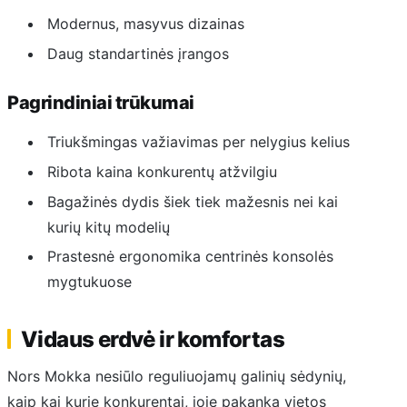
Modernus, masyvus dizainas
Daug standartinės įrangos
Pagrindiniai trūkumai
Triukšmingas važiavimas per nelygius kelius
Ribota kaina konkurentų atžvilgiu
Bagažinės dydis šiek tiek mažesnis nei kai
kurių kitų modelių
Prastesnė ergonomika centrinės konsolės
mygtukuose
Vidaus erdvė ir komfortas
Nors Mokka nesiūlo reguliuojamų galinių sėdynių,
kaip kai kurie konkurentai, joje pakanka vietos