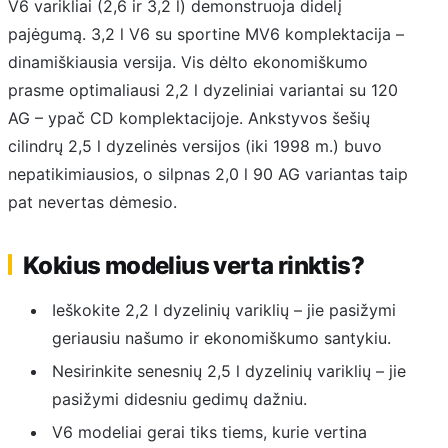
V6 varikliai (2,6 ir 3,2 l) demonstruoja didelį
pajėgumą. 3,2 l V6 su sportine MV6 komplektacija –
dinamiškiausia versija. Vis dėlto ekonomiškumo
prasme optimaliausi 2,2 l dyzeliniai variantai su 120
AG – ypač CD komplektacijoje. Ankstyvos šešių
cilindrų 2,5 l dyzelinės versijos (iki 1998 m.) buvo
nepatikimiausios, o silpnas 2,0 l 90 AG variantas taip
pat nevertas dėmesio.
Kokius modelius verta rinktis?
Ieškokite 2,2 l dyzelinių variklių – jie pasižymi
geriausiu našumo ir ekonomiškumo santykiu.
Nesirinkite senesnių 2,5 l dyzelinių variklių – jie
pasižymi didesniu gedimų dažniu.
V6 modeliai gerai tiks tiems, kurie vertina