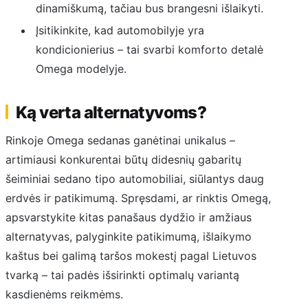
dinamiškumą, tačiau bus brangesni išlaikyti.
Įsitikinkite, kad automobilyje yra
kondicionierius – tai svarbi komforto detalė
Omega modelyje.
Ką verta alternatyvoms?
Rinkoje Omega sedanas ganėtinai unikalus –
artimiausi konkurentai būtų didesnių gabaritų
šeiminiai sedano tipo automobiliai, siūlantys daug
erdvės ir patikimumą. Spręsdami, ar rinktis Omegą,
apsvarstykite kitas panašaus dydžio ir amžiaus
alternatyvas, palyginkite patikimumą, išlaikymo
kaštus bei galimą taršos mokestį pagal Lietuvos
tvarką – tai padės išsirinkti optimalų variantą
kasdienėms reikmėms.