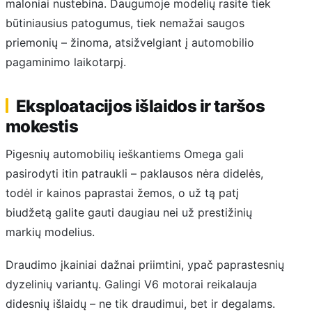
maloniai nustebina. Daugumoje modelių rasite tiek
būtiniausius patogumus, tiek nemažai saugos
priemonių – žinoma, atsižvelgiant į automobilio
pagaminimo laikotarpį.
Eksploatacijos išlaidos ir taršos
mokestis
Pigesnių automobilių ieškantiems Omega gali
pasirodyti itin patraukli – paklausos nėra didelės,
todėl ir kainos paprastai žemos, o už tą patį
biudžetą galite gauti daugiau nei už prestižinių
markių modelius.
Draudimo įkainiai dažnai priimtini, ypač paprastesnių
dyzelinių variantų. Galingi V6 motorai reikalauja
didesnių išlaidų – ne tik draudimui, bet ir degalams.