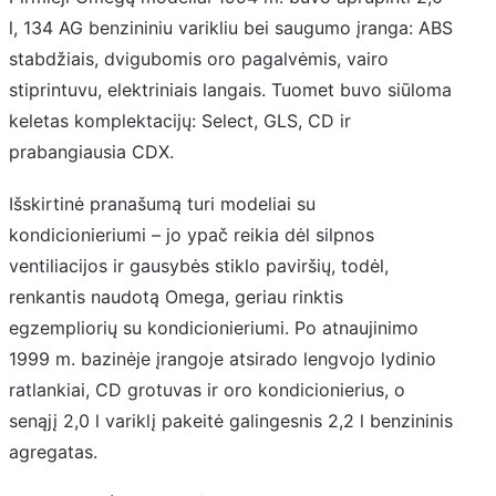
l, 134 AG benzininiu varikliu bei saugumo įranga: ABS
stabdžiais, dvigubomis oro pagalvėmis, vairo
stiprintuvu, elektriniais langais. Tuomet buvo siūloma
keletas komplektacijų: Select, GLS, CD ir
prabangiausia CDX.
Išskirtinė pranašumą turi modeliai su
kondicionieriumi – jo ypač reikia dėl silpnos
ventiliacijos ir gausybės stiklo paviršių, todėl,
renkantis naudotą Omega, geriau rinktis
egzempliorių su kondicionieriumi. Po atnaujinimo
1999 m. bazinėje įrangoje atsirado lengvojo lydinio
ratlankiai, CD grotuvas ir oro kondicionierius, o
senąjį 2,0 l variklį pakeitė galingesnis 2,2 l benzininis
agregatas.