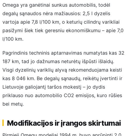
Omega yra ganėtinai sunkus automobilis, todėl
degalų sąnaudos nėra mažiausios: 2,5 l dyzelis
vartoja apie 7,8 l/100 km, o keturių cilindrų varikliai
pasižymi šiek tiek geresniu ekonomiškumu – apie 7,0
l/100 km.
Pagrindinis techninis aptarnavimas numatytas kas 32
187 km, tad jo dažnumas neturėtų išpūsti išlaidų.
Visgi dyzelinių variklių alyvą rekomenduojama keisti
kas 8 046 km. Be degalų sąnaudų, reikėtų įvertinti ir
Lietuvoje galiojantį taršos mokestį – jo dydis
priklauso nuo automobilio CO2 emisijos, kuro rūšies
bei metų.
Modifikacijos ir įrangos skirtumai
Pirmieji Omegų modeliai 1994 m. buvo aprūpinti 2,0