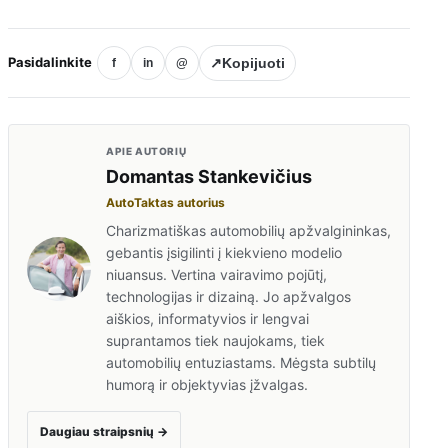
Pasidalinkite
↗
Kopijuoti
f
in
@
APIE AUTORIŲ
Domantas Stankevičius
AutoTaktas autorius
Charizmatiškas automobilių apžvalgininkas,
gebantis įsigilinti į kiekvieno modelio
niuansus. Vertina vairavimo pojūtį,
technologijas ir dizainą. Jo apžvalgos
aiškios, informatyvios ir lengvai
suprantamos tiek naujokams, tiek
automobilių entuziastams. Mėgsta subtilų
humorą ir objektyvias įžvalgas.
Daugiau straipsnių
→