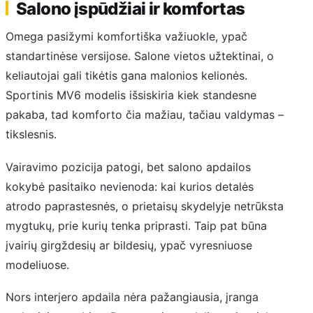
Salono įspūdžiai ir komfortas
Omega pasižymi komfortiška važiuokle, ypač
standartinėse versijose. Salone vietos užtektinai, o
keliautojai gali tikėtis gana malonios kelionės.
Sportinis MV6 modelis išsiskiria kiek standesne
pakaba, tad komforto čia mažiau, tačiau valdymas –
tikslesnis.
Vairavimo pozicija patogi, bet salono apdailos
kokybė pasitaiko nevienoda: kai kurios detalės
atrodo paprastesnės, o prietaisų skydelyje netrūksta
mygtukų, prie kurių tenka priprasti. Taip pat būna
įvairių girgždesių ar bildesių, ypač vyresniuose
modeliuose.
Nors interjero apdaila nėra pažangiausia, įranga