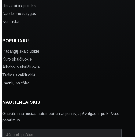
Redakcijos politika
Naudojimo sąlygos
Kontaktai
POPULIARU
Padangų skaičiuoklė
Kuro skaičiuoklė
Alkoholio skaičiuoklė
Taršos skaičiuoklė
Įmonių paieška
NAUJIENLAIŠKIS
Gaukite naujausias automobilių naujienas, apžvalgas ir praktiškus
patarimus.
Jūsų el. paštas