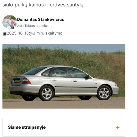
siūlo puikų kainos ir erdvės santykį.
Domantas Stankevičius
AutoTaktas autorius
▣
◷
2025-10-18
3 min. skaitymo
+
Šiame straipsnyje