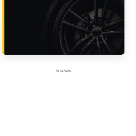
Sužinoti apie reklamą AutoTaktas portale
REKLAMA