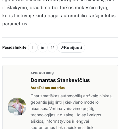
ir išlaikymo, draudimo bei taršos mokesčio dydį,
kuris Lietuvoje kinta pagal automobilio taršą ir kitus
parametrus.
Pasidalinkite
↗
Kopijuoti
f
in
@
APIE AUTORIŲ
Domantas Stankevičius
AutoTaktas autorius
Charizmatiškas automobilių apžvalgininkas,
gebantis įsigilinti į kiekvieno modelio
niuansus. Vertina vairavimo pojūtį,
technologijas ir dizainą. Jo apžvalgos
aiškios, informatyvios ir lengvai
suprantamos tiek naujokams, tiek