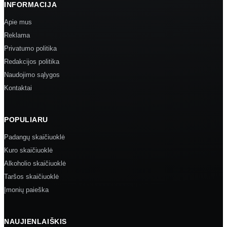
INFORMACIJA
Apie mus
Reklama
Privatumo politika
Redakcijos politika
Naudojimo sąlygos
Kontaktai
POPULIARU
Padangų skaičiuoklė
Kuro skaičiuoklė
Alkoholio skaičiuoklė
Taršos skaičiuoklė
Įmonių paieška
NAUJIENLAIŠKIS