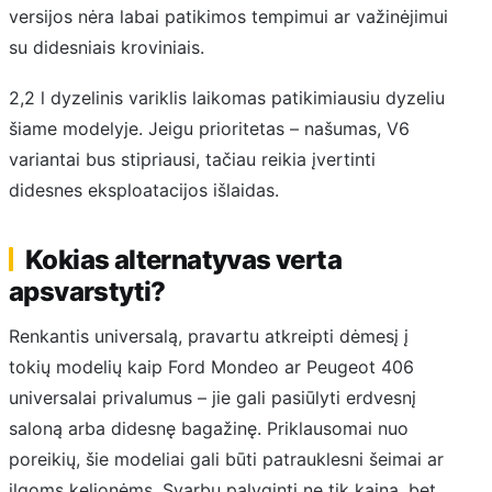
versijos nėra labai patikimos tempimui ar važinėjimui
su didesniais kroviniais.
2,2 l dyzelinis variklis laikomas patikimiausiu dyzeliu
šiame modelyje. Jeigu prioritetas – našumas, V6
variantai bus stipriausi, tačiau reikia įvertinti
didesnes eksploatacijos išlaidas.
Kokias alternatyvas verta
apsvarstyti?
Renkantis universalą, pravartu atkreipti dėmesį į
tokių modelių kaip Ford Mondeo ar Peugeot 406
universalai privalumus – jie gali pasiūlyti erdvesnį
saloną arba didesnę bagažinę. Priklausomai nuo
poreikių, šie modeliai gali būti patrauklesni šeimai ar
ilgoms kelionėms. Svarbu palyginti ne tik kainą, bet