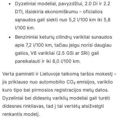
Dyzeliniai modeliai, pavyzdžiui, 2.0 Di ir 2.2
DTI, išsiskiria ekonomiškumu – oficialios
sąnaudos gali siekti nuo 5,2 l/100 km iki 5,8
l/100 km.
Benzininiai keturių cilindrų varikliai sunaudos
apie 7,2 l/100 km, tačiau jeigu norisi daugiau
galios, V6 varikliai (2.5 GSi ar SRi) gali
pareikalauti ir iki 8,0 l/100 km.
Verta paminėti ir Lietuvoje taikomą taršos mokestį –
jis priklauso nuo automobilio CO₂ emisijos, variklio
kuro tipo bei pirmosios registracijos metų datos.
Dyzeliniai bei didesnių variklių modeliai gali turėti
didesnes rinkliavas, tad į tai vertėtų atsižvelgti
renkantis modelį.