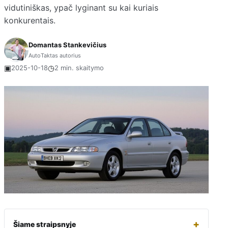
vidutiniškas, ypač lyginant su kai kuriais
konkurentais.
Domantas Stankevičius
AutoTaktas autorius
▣
◷
2025-10-18
2 min. skaitymo
+
Šiame straipsnyje