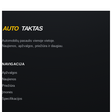
Automobilių pasaulis vienoje vietoje.
Naujienos, apžvalgos, priežiūra ir daugiau.
NAVIGACIJA
Apžvalgos
Naujienos
Priežiūra
Įmonės
Specifikacijos