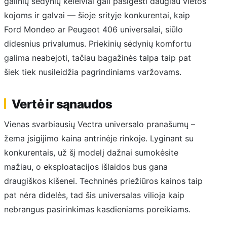
galinių sėdynių keleiviai gali pasigesti daugiau vietos
kojoms ir galvai — šioje srityje konkurentai, kaip
Ford Mondeo ar Peugeot 406 universalai, siūlo
didesnius privalumus. Priekinių sėdynių komfortu
galima neabejoti, tačiau bagažinės talpa taip pat
šiek tiek nusileidžia pagrindiniams varžovams.
Vertė ir sąnaudos
Vienas svarbiausių Vectra universalo pranašumų –
žema įsigijimo kaina antrinėje rinkoje. Lyginant su
konkurentais, už šį modelį dažnai sumokėsite
mažiau, o eksploatacijos išlaidos bus gana
draugiškos kišenei. Techninės priežiūros kainos taip
pat nėra didelės, tad šis universalas vilioja kaip
nebrangus pasirinkimas kasdieniams poreikiams.