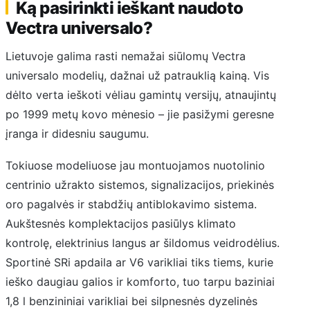
Ką pasirinkti ieškant naudoto
Vectra universalo?
Lietuvoje galima rasti nemažai siūlomų Vectra
universalo modelių, dažnai už patrauklią kainą. Vis
dėlto verta ieškoti vėliau gamintų versijų, atnaujintų
po 1999 metų kovo mėnesio – jie pasižymi geresne
įranga ir didesniu saugumu.
Tokiuose modeliuose jau montuojamos nuotolinio
centrinio užrakto sistemos, signalizacijos, priekinės
oro pagalvės ir stabdžių antiblokavimo sistema.
Aukštesnės komplektacijos pasiūlys klimato
kontrolę, elektrinius langus ar šildomus veidrodėlius.
Sportinė SRi apdaila ar V6 varikliai tiks tiems, kurie
ieško daugiau galios ir komforto, tuo tarpu baziniai
1,8 l benzininiai varikliai bei silpnesnės dyzelinės