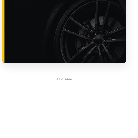
Sužinoti apie reklamą AutoTaktas portale
REKLAMA