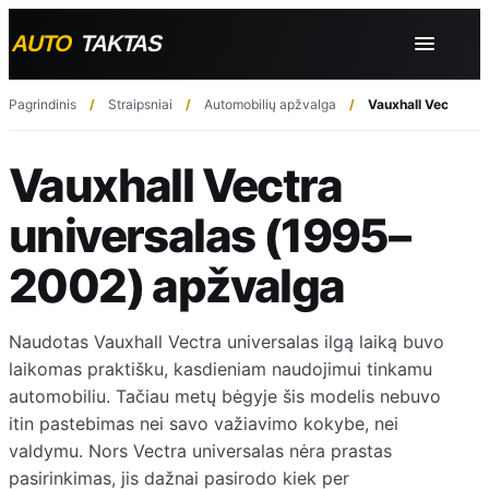
Pagrindinis
Straipsniai
Automobilių apžvalga
Vauxhall Vectra u
Vauxhall Vectra
universalas (1995–
2002) apžvalga
Naudotas Vauxhall Vectra universalas ilgą laiką buvo
laikomas praktišku, kasdieniam naudojimui tinkamu
automobiliu. Tačiau metų bėgyje šis modelis nebuvo
itin pastebimas nei savo važiavimo kokybe, nei
valdymu. Nors Vectra universalas nėra prastas
pasirinkimas, jis dažnai pasirodo kiek per