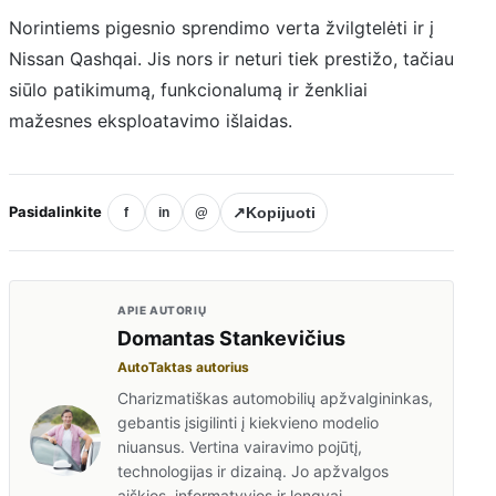
Norintiems pigesnio sprendimo verta žvilgtelėti ir į
Nissan Qashqai. Jis nors ir neturi tiek prestižo, tačiau
siūlo patikimumą, funkcionalumą ir ženkliai
mažesnes eksploatavimo išlaidas.
Pasidalinkite
↗
Kopijuoti
f
in
@
APIE AUTORIŲ
Domantas Stankevičius
AutoTaktas autorius
Charizmatiškas automobilių apžvalgininkas,
gebantis įsigilinti į kiekvieno modelio
niuansus. Vertina vairavimo pojūtį,
technologijas ir dizainą. Jo apžvalgos
aiškios, informatyvios ir lengvai