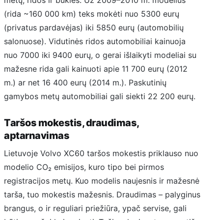
(rida ~160 000 km) teks mokėti nuo 5300 eurų
(privatus pardavėjas) iki 5850 eurų (automobilių
salonuose). Vidutinės ridos automobiliai kainuoja
nuo 7000 iki 9400 eurų, o gerai išlaikyti modeliai su
mažesne rida gali kainuoti apie 11 700 eurų (2012
m.) ar net 16 400 eurų (2014 m.). Paskutinių
gamybos metų automobiliai gali siekti 22 200 eurų.
Taršos mokestis, draudimas,
aptarnavimas
Lietuvoje Volvo XC60 taršos mokestis priklauso nuo
modelio CO₂ emisijos, kuro tipo bei pirmos
registracijos metų. Kuo modelis naujesnis ir mažesnė
tarša, tuo mokestis mažesnis. Draudimas – palyginus
brangus, o ir reguliari priežiūra, ypač servise, gali