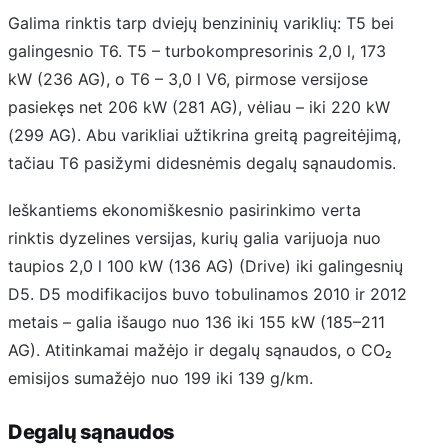
Galima rinktis tarp dviejų benzininių variklių: T5 bei
galingesnio T6. T5 – turbokompresorinis 2,0 l, 173
kW (236 AG), o T6 – 3,0 l V6, pirmose versijose
pasiekęs net 206 kW (281 AG), vėliau – iki 220 kW
(299 AG). Abu varikliai užtikrina greitą pagreitėjimą,
tačiau T6 pasižymi didesnėmis degalų sąnaudomis.
Ieškantiems ekonomiškesnio pasirinkimo verta
rinktis dyzelines versijas, kurių galia varijuoja nuo
taupios 2,0 l 100 kW (136 AG) (Drive) iki galingesnių
D5. D5 modifikacijos buvo tobulinamos 2010 ir 2012
metais – galia išaugo nuo 136 iki 155 kW (185–211
AG). Atitinkamai mažėjo ir degalų sąnaudos, o CO₂
emisijos sumažėjo nuo 199 iki 139 g/km.
Degalų sąnaudos