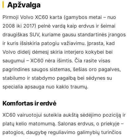
Apžvalga
Pirmoji Volvo XC60 karta (gamybos metai – nuo
2008 iki 2017) pelnė vardą kaip erdvus ir šeimai
draugiškas SUV, kuriame gausu standartinės įrangos
ir kuris išsiskiria patogiu važiavimu. Įprasta, kad
Volvo didelį dėmesį skiria interjero kokybei bei
saugumui – XC60 nėra išimtis. Čia rasite visas
pagrindines saugos sistemas, šešias oro pagalves,
stabilumo ir stabdymo pagalbą bei sėdynes su
specialia apsauga nuo kaklo traumų.
Komfortas ir erdvė
XC60 vairuotojui suteikia aukštą sėdėjimo poziciją ir
platų kelio matomumą. Salonas erdvus, o priekyje –
patogios, daugybę reguliavimo galimybių turinčios