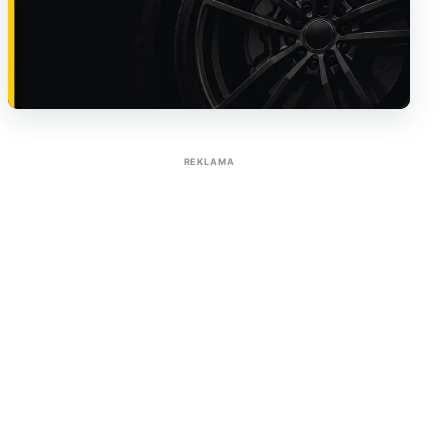
Sužinoti apie reklamą AutoTaktas portale
REKLAMA