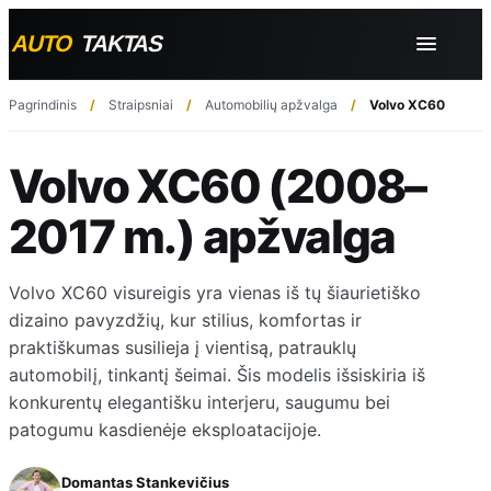
Pagrindinis
Straipsniai
Automobilių apžvalga
Volvo XC60 (2008
Volvo XC60 (2008–
2017 m.) apžvalga
Volvo XC60 visureigis yra vienas iš tų šiaurietiško
dizaino pavyzdžių, kur stilius, komfortas ir
praktiškumas susilieja į vientisą, patrauklų
automobilį, tinkantį šeimai. Šis modelis išsiskiria iš
konkurentų elegantišku interjeru, saugumu bei
patogumu kasdienėje eksploatacijoje.
Domantas Stankevičius