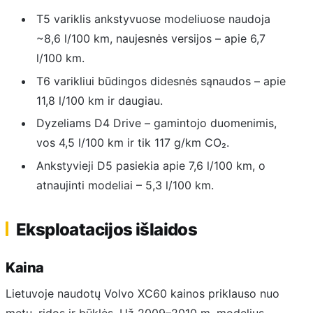
T5 variklis ankstyvuose modeliuose naudoja
~8,6 l/100 km, naujesnės versijos – apie 6,7
l/100 km.
T6 varikliui būdingos didesnės sąnaudos – apie
11,8 l/100 km ir daugiau.
Dyzeliams D4 Drive – gamintojo duomenimis,
vos 4,5 l/100 km ir tik 117 g/km CO₂.
Ankstyvieji D5 pasiekia apie 7,6 l/100 km, o
atnaujinti modeliai – 5,3 l/100 km.
Eksploatacijos išlaidos
Kaina
Lietuvoje naudotų Volvo XC60 kainos priklauso nuo
metų, ridos ir būklės. Už 2009–2010 m. modelius