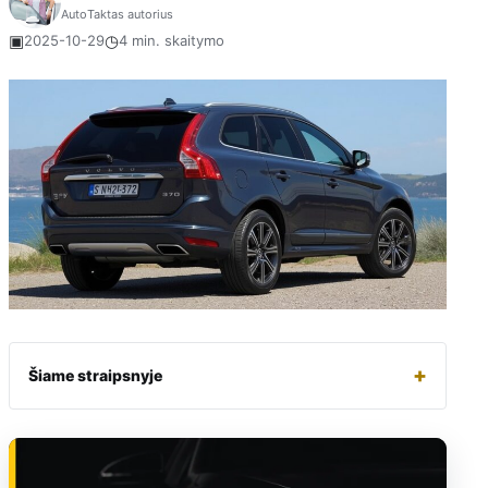
AutoTaktas autorius
▣
◷
2025-10-29
4 min. skaitymo
+
Šiame straipsnyje