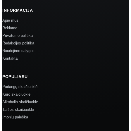
INFORMACIJA
Apie mus
Reklama
Privatumo politika
Redakcijos politika
Naudojimo sąlygos
Kontaktai
POPULIARU
Padangų skaičiuoklė
Kuro skaičiuoklė
Alkoholio skaičiuoklė
Taršos skaičiuoklė
Įmonių paieška