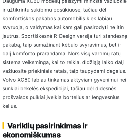
Dauguma XC60 modelių pasižymi minkšta važiuokle
ir užtikrintu sukibimu posūkiuose, tačiau dėl
komfortiškos pakabos automobilis kiek labiau
svyruoja, o valdymas kai kam gali pasirodyti ne itin
jautrus. Sportiškesnė R-Design versija turi standesnę
pakabą, taip sumažinant kėbulo svyravimus, bet ir
dalį komforto prarandama. Nors visų varomų ratų
sistema veiksminga, kai to reikia, didžiąją laiko dalį
važiuosite priekiniais ratais, taip taupydami degalus.
Volvo XC60 labiau tinkamas aktyviam gyvenimui nei
sunkiai bekelės ekspedicijai, tačiau dėl didesnės
prošvaisos puikiai įveikia bortelius ar lengvesnius
kelius.
Variklių pasirinkimas ir
ekonomiškumas