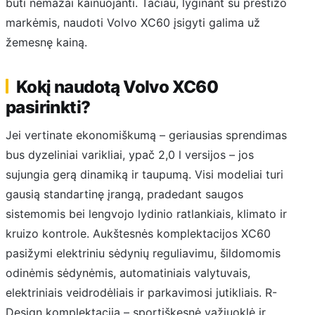
būti nemažai kainuojanti. Tačiau, lyginant su prestižo
markėmis, naudoti Volvo XC60 įsigyti galima už
žemesnę kainą.
Kokį naudotą Volvo XC60
pasirinkti?
Jei vertinate ekonomiškumą – geriausias sprendimas
bus dyzeliniai varikliai, ypač 2,0 l versijos – jos
sujungia gerą dinamiką ir taupumą. Visi modeliai turi
gausią standartinę įrangą, pradedant saugos
sistemomis bei lengvojo lydinio ratlankiais, klimato ir
kruizo kontrole. Aukštesnės komplektacijos XC60
pasižymi elektriniu sėdynių reguliavimu, šildomomis
odinėmis sėdynėmis, automatiniais valytuvais,
elektriniais veidrodėliais ir parkavimosi jutikliais. R-
Design komplektacija – sportiškesnė važiuoklė ir