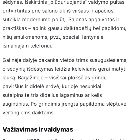
sėdynės. Išskirtinis „plūduriuojantis“ valdymo pultas,
pritvirtintas prie salono tik iš viršaus ir apačios,
suteikia modernumo pojūtį. Salonas apgalvotas ir
praktiškas – aplink gausu daiktadėžių bei papildomų
nišų smulkmenoms, pvz., speciali lentynėlė
išmaniajam telefonui.
Galinėje dalyje pakanka vietos trims suaugusiesiems,
o sėdynių išdėstymas leidžia keleiviams gerai matyti
lauką. Bagažinėje – visiškai plokščias grindų
paviršius ir didelė erdvė, kurioje nesunkiai
sutalpinsite tris didelius lagaminus ar kelis
augintinius. Po grindimis įrengta papildoma slėptuvė
vertingiems daiktams.
Važiavimas ir valdymas