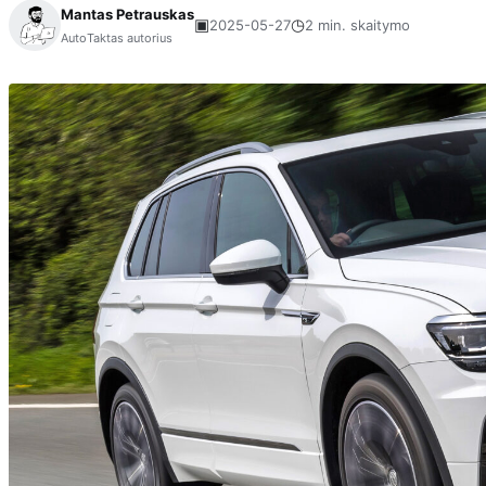
Mantas Petrauskas
▣
◷
2025-05-27
2 min. skaitymo
AutoTaktas autorius