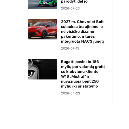
parodyti dėl jo
2026-07-23
2027 m. Chevrolet Bolt
sulauks atnaujinimo, o
ne visiško dizaino
pakeitimo, ir turės
integruotą NACS jungtį
2026-07-15
Bugatti pasiekia 186
mylių per valandą greitį
su kiekvienu kliento
W16 „Mistral“ ir
nuvažiuoja bent 250
mylių iki pristatymo
2026-04-23