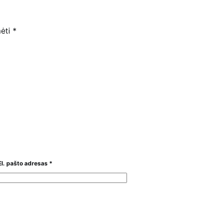
mėti
*
El. pašto adresas
*