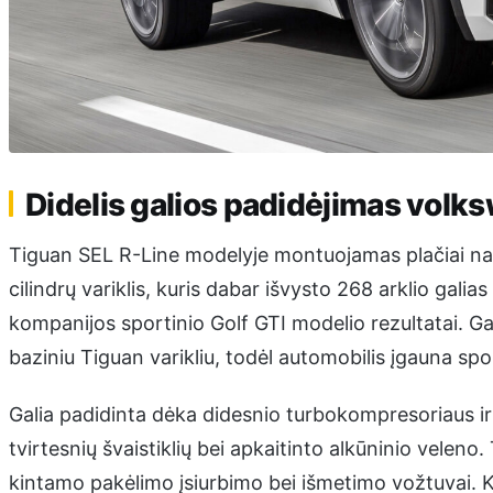
Didelis galios padidėjimas volk
Tiguan SEL R-Line modelyje montuojamas plačiai nau
cilindrų variklis, kuris dabar išvysto 268 arklio gal
kompanijos sportinio Golf GTI modelio rezultatai. Ga
baziniu Tiguan varikliu, todėl automobilis įgauna spo
Galia padidinta dėka didesnio turbokompresoriaus ir 
tvirtesnių švaistiklių bei apkaitinto alkūninio veleno
kintamo pakėlimo įsiurbimo bei išmetimo vožtuvai. Ki