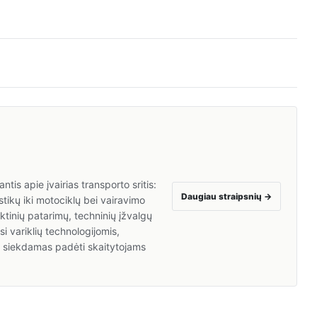
tis apie įvairias transporto sritis:
Daugiau straipsnių
→
tikų iki motociklų bei vairavimo
inių patarimų, techninių įžvalgų
i variklių technologijomis,
a, siekdamas padėti skaitytojams