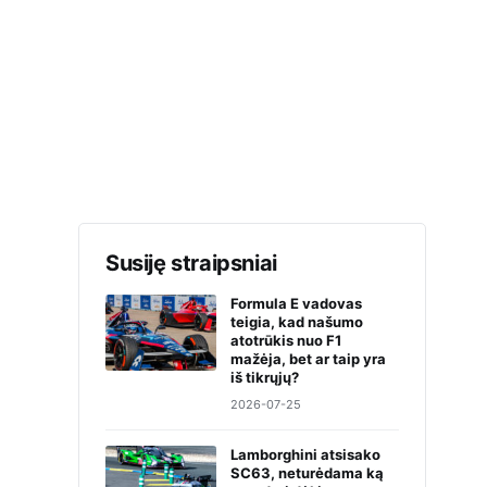
Susiję straipsniai
Formula E vadovas
teigia, kad našumo
atotrūkis nuo F1
mažėja, bet ar taip yra
iš tikrųjų?
2026-07-25
Lamborghini atsisako
SC63, neturėdama ką