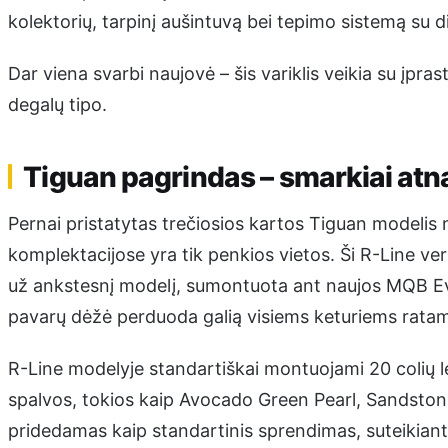
kolektorių, tarpinį aušintuvą bei tepimo sistemą su d
Dar viena svarbi naujovė – šis variklis veikia su įpra
degalų tipo.
Tiguan pagrindas – smarkiai atn
Pernai pristatytas trečiosios kartos Tiguan modelis n
komplektacijose yra tik penkios vietos. Ši R-Line ver
už ankstesnį modelį, sumontuota ant naujos MQB Ev
pavarų dėžė perduoda galią visiems keturiems ratam
R-Line modelyje standartiškai montuojami 20 colių le
spalvos, tokios kaip Avocado Green Pearl, Sandston
pridedamas kaip standartinis sprendimas, suteikianti