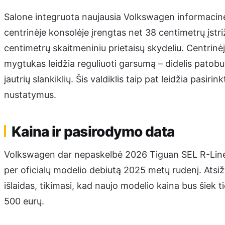
Salone integruota naujausia Volkswagen informacinė 
centrinėje konsolėje įrengtas net 38 centimetrų įstr
centimetrų skaitmeniniu prietaisų skydeliu. Centrinė
mygtukas leidžia reguliuoti garsumą – didelis patobu
jautrių slankiklių. Šis valdiklis taip pat leidžia pasiri
nustatymus.
Kaina ir pasirodymo data
Volkswagen dar nepaskelbė 2026 Tiguan SEL R-Line 
per oficialų modelio debiutą 2025 metų rudenį. Atsiž
išlaidas, tikimasi, kad naujo modelio kaina bus šiek 
500 eurų.