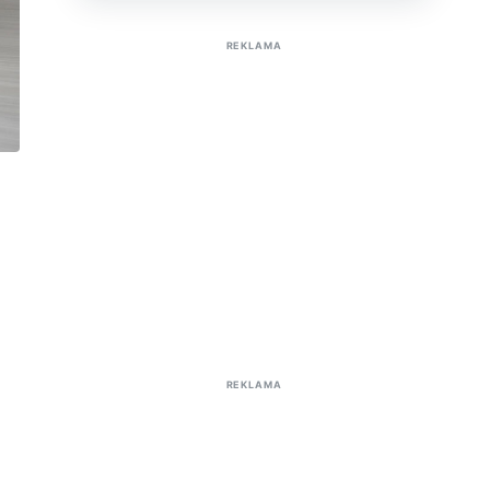
Sužinoti apie reklamą AutoTaktas portale
REKLAMA
REKLAMA