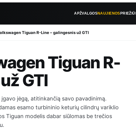
APŽVALGOS
NAUJIENOS
PRIEŽI
lkswagen Tiguan R-Line – galingesnis už GTI
wagen Tiguan R-
 už GTI
įgavo jėgą, atitinkančią savo pavadinimą.
damas esamo turbininio keturių cilindrų variklio
tos Tiguan modelis dabar siūlomas be trečios
u.