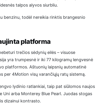
idesnės talpos alyvos siurbliu.
stu benzinu, todėl nereikia rinktis brangesnio
aujinta platforma
ebeturi trečios sėdynių eilės – visuose
sija yra trumpesnė ir iki 77 kilogramų lengvesnė
o platformos. Aštuonių laipsnių automatinė
s per 4Motion visų varančiųjų ratų sistemą.
ngvo lydinio ratlankiai, taip pat siūlomos naujos
e Uni arba Monterey Blue Pearl. Juodas stogas
s dizainui kontrasto.