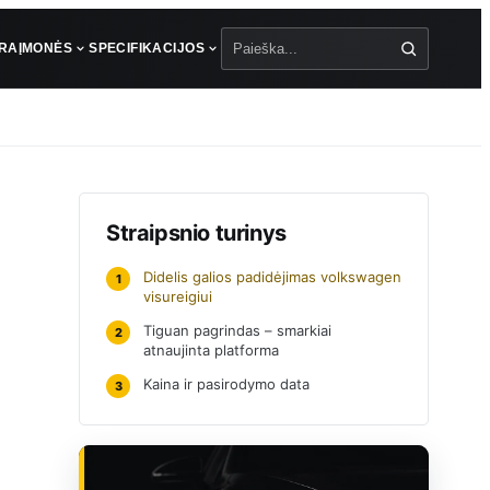
ŪRA
ĮMONĖS
SPECIFIKACIJOS
Paieška
Straipsnio turinys
Didelis galios padidėjimas volkswagen
1
visureigiui
Tiguan pagrindas – smarkiai
2
atnaujinta platforma
Kaina ir pasirodymo data
3