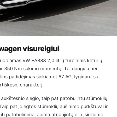
swagen visureigiui
dojamas VW EA888 2,0 litrų turbininis keturių
ias ir 350 Nm sukimo momentą. Tai daugiau nei
lios padidėjimas siekia net 67 AG, lyginant su
rtiškesnį charakterį.
aukštesnio slėgio, taip pat patobulintų stūmoklių,
. Taip pat įdiegtos stūmoklių aušinimo purkštuvai ir
ti patobulinimai apima atnaujintą oro įsiurbimo