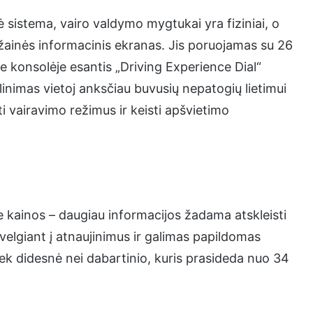
sistema, vairo valdymo mygtukai yra fiziniai, o
ižainės informacinis ekranas. Jis poruojamas su 26
je konsolėje esantis „Driving Experience Dial“
linimas vietoj anksčiau buvusių nepatogių lietimui
nkti vairavimo režimus ir keisti apšvietimo
kainos – daugiau informacijos žadama atskleisti
velgiant į atnaujinimus ir galimas papildomas
tiek didesnė nei dabartinio, kuris prasideda nuo 34