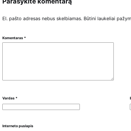
Parašykite komentarą
El. pašto adresas nebus skelbiamas.
Būtini laukeliai pažy
Komentaras
*
Vardas
*
Interneto puslapis