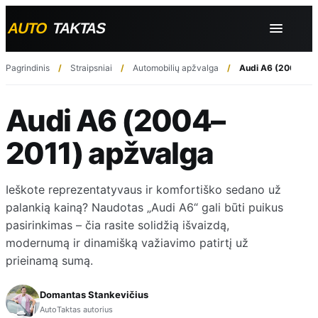
Pagrindinis
Straipsniai
Automobilių apžvalga
Audi A6 (2004–20
Audi A6 (2004–
2011) apžvalga
Ieškote reprezentatyvaus ir komfortiško sedano už
palankią kainą? Naudotas „Audi A6“ gali būti puikus
pasirinkimas – čia rasite solidžią išvaizdą,
modernumą ir dinamišką važiavimo patirtį už
prieinamą sumą.
Domantas Stankevičius
AutoTaktas autorius