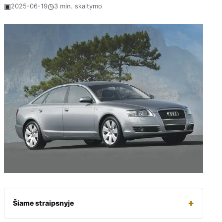
▣
◷
2025-06-19
3 min. skaitymo
+
Šiame straipsnyje