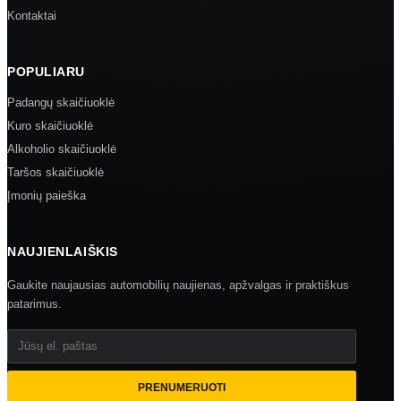
Kontaktai
POPULIARU
Padangų skaičiuoklė
Kuro skaičiuoklė
Alkoholio skaičiuoklė
Taršos skaičiuoklė
Įmonių paieška
NAUJIENLAIŠKIS
Gaukite naujausias automobilių naujienas, apžvalgas ir praktiškus
patarimus.
Jūsų el. paštas
PRENUMERUOTI