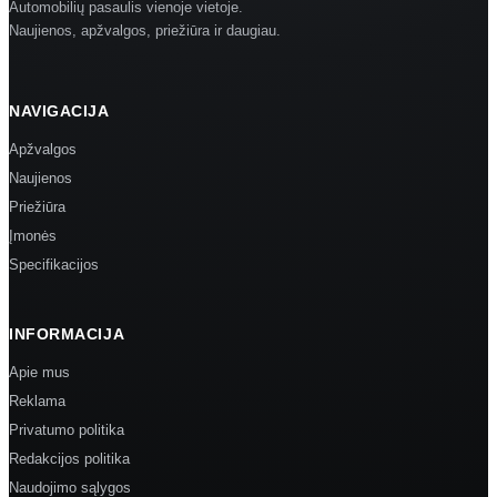
Automobilių pasaulis vienoje vietoje.
Naujienos, apžvalgos, priežiūra ir daugiau.
NAVIGACIJA
Apžvalgos
Naujienos
Priežiūra
Įmonės
Specifikacijos
INFORMACIJA
Apie mus
Reklama
Privatumo politika
Redakcijos politika
Naudojimo sąlygos