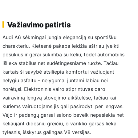
Važiavimo patirtis
Audi A6 sėkmingai jungia eleganciją su sportišku
charakteriu. Kietesnė pakaba leidžia aštriau įveikti
posūkius ir gerai sukimba su keliu, todėl automobilis
išlieka stabilus net sudėtingesniame ruože. Tačiau
kartais ši savybė atsiliepia komfortui važiuojant
nelygiu asfaltu – nelygumai juntami labiau nei
norėtųsi. Elektroninis vairo stiprintuvas daro
vairavimą lengvą stovėjimo aikštelėse, tačiau kai
kuriems vairuotojams jis gali pasirodyti per lengvas.
Vėjo ir padangų garsai salono beveik nepasiekia net
keliaujant didesniu greičiu, o variklio garsas lieka
tylesnis, išskyrus galingas V8 versijas.