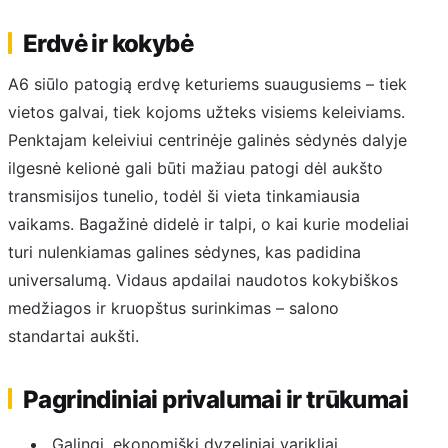
Erdvė ir kokybė
A6 siūlo patogią erdvę keturiems suaugusiems – tiek
vietos galvai, tiek kojoms užteks visiems keleiviams.
Penktajam keleiviui centrinėje galinės sėdynės dalyje
ilgesnė kelionė gali būti mažiau patogi dėl aukšto
transmisijos tunelio, todėl ši vieta tinkamiausia
vaikams. Bagažinė didelė ir talpi, o kai kurie modeliai
turi nulenkiamas galines sėdynes, kas padidina
universalumą. Vidaus apdailai naudotos kokybiškos
medžiagos ir kruopštus surinkimas – salono
standartai aukšti.
Pagrindiniai privalumai ir trūkumai
Galingi, ekonomiški dyzeliniai varikliai