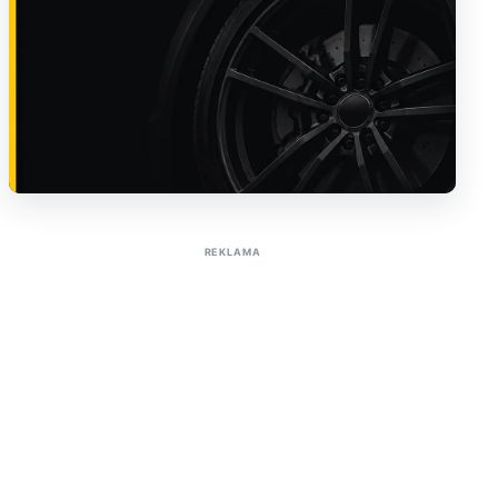
Sužinoti apie reklamą AutoTaktas portale
REKLAMA