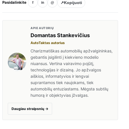
Pasidalinkite
↗
Kopijuoti
f
in
@
APIE AUTORIŲ
Domantas Stankevičius
AutoTaktas autorius
Charizmatiškas automobilių apžvalgininkas,
gebantis įsigilinti į kiekvieno modelio
niuansus. Vertina vairavimo pojūtį,
technologijas ir dizainą. Jo apžvalgos
aiškios, informatyvios ir lengvai
suprantamos tiek naujokams, tiek
automobilių entuziastams. Mėgsta subtilų
humorą ir objektyvias įžvalgas.
Daugiau straipsnių
→