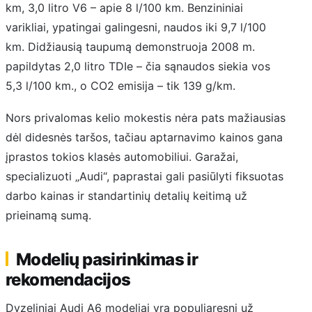
km, 3,0 litro V6 – apie 8 l/100 km. Benzininiai
varikliai, ypatingai galingesni, naudos iki 9,7 l/100
km. Didžiausią taupumą demonstruoja 2008 m.
papildytas 2,0 litro TDIe – čia sąnaudos siekia vos
5,3 l/100 km., o CO2 emisija – tik 139 g/km.
Nors privalomas kelio mokestis nėra pats mažiausias
dėl didesnės taršos, tačiau aptarnavimo kainos gana
įprastos tokios klasės automobiliui. Garažai,
specializuoti „Audi“, paprastai gali pasiūlyti fiksuotas
darbo kainas ir standartinių detalių keitimą už
prieinamą sumą.
Modelių pasirinkimas ir
rekomendacijos
Dyzeliniai Audi A6 modeliai yra populiaresni už