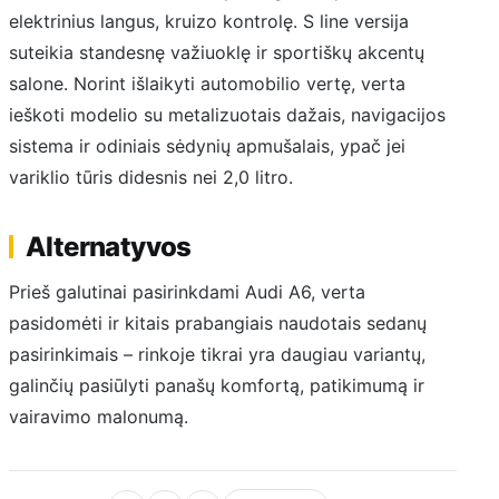
elektrinius langus, kruizo kontrolę. S line versija
suteikia standesnę važiuoklę ir sportiškų akcentų
salone. Norint išlaikyti automobilio vertę, verta
ieškoti modelio su metalizuotais dažais, navigacijos
sistema ir odiniais sėdynių apmušalais, ypač jei
variklio tūris didesnis nei 2,0 litro.
Alternatyvos
Prieš galutinai pasirinkdami Audi A6, verta
pasidomėti ir kitais prabangiais naudotais sedanų
pasirinkimais – rinkoje tikrai yra daugiau variantų,
galinčių pasiūlyti panašų komfortą, patikimumą ir
vairavimo malonumą.