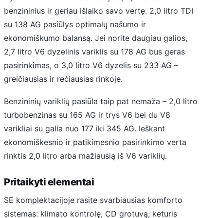
benzininius ir geriau išlaiko savo vertę. 2,0 litro TDI
su 138 AG pasiūlys optimalų našumo ir
ekonomiškumo balansą. Jei norite daugiau galios,
2,7 litro V6 dyzelinis variklis su 178 AG bus geras
pasirinkimas, o 3,0 litro V6 dyzelis su 233 AG –
greičiausias ir rečiausias rinkoje.
Benzininių variklių pasiūla taip pat nemaža – 2,0 litro
turbobenzinas su 165 AG ir trys V6 bei du V8
varikliai su galia nuo 177 iki 345 AG. Ieškant
ekonomiškesnio ir patikimesnio pasirinkimo verta
rinktis 2,0 litro arba mažiausią iš V6 variklių.
Pritaikyti elementai
SE komplektacijoje rasite svarbiausias komforto
sistemas: klimato kontrolę, CD grotuvą, keturis