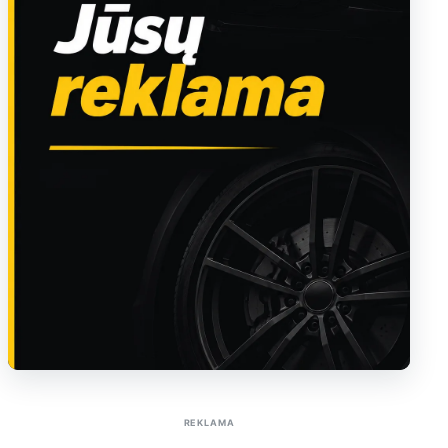
Sužinoti apie reklamą AutoTaktas portale
REKLAMA