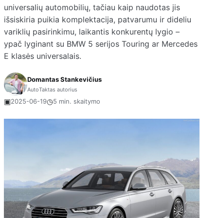
universalių automobilių, tačiau kaip naudotas jis
išsiskiria puikia komplektacija, patvarumu ir dideliu
variklių pasirinkimu, laikantis konkurentų lygio –
ypač lyginant su BMW 5 serijos Touring ar Mercedes
E klasės universalais.
Domantas Stankevičius
AutoTaktas autorius
▣
◷
2025-06-19
5 min. skaitymo