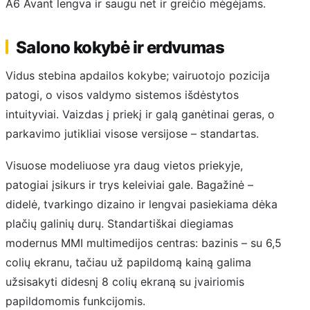
A6 Avant lengva ir saugu net ir greičio mėgėjams.
Salono kokybė ir erdvumas
Vidus stebina apdailos kokybe; vairuotojo pozicija
patogi, o visos valdymo sistemos išdėstytos
intuityviai. Vaizdas į priekį ir galą ganėtinai geras, o
parkavimo jutikliai visose versijose – standartas.
Visuose modeliuose yra daug vietos priekyje,
patogiai įsikurs ir trys keleiviai gale. Bagažinė –
didelė, tvarkingo dizaino ir lengvai pasiekiama dėka
plačių galinių durų. Standartiškai diegiamas
modernus MMI multimedijos centras: bazinis – su 6,5
colių ekranu, tačiau už papildomą kainą galima
užsisakyti didesnį 8 colių ekraną su įvairiomis
papildomomis funkcijomis.