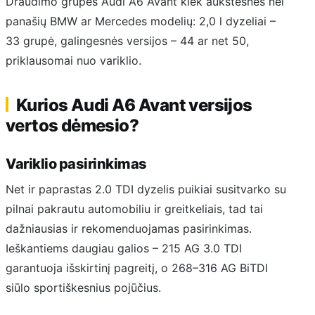
Draudimo grupės Audi A6 Avant kiek aukštesnės nei
panašių BMW ar Mercedes modelių: 2,0 l dyzeliai –
33 grupė, galingesnės versijos – 44 ar net 50,
priklausomai nuo variklio.
Kurios Audi A6 Avant versijos
vertos dėmesio?
Variklio pasirinkimas
Net ir paprastas 2.0 TDI dyzelis puikiai susitvarko su
pilnai pakrautu automobiliu ir greitkeliais, tad tai
dažniausias ir rekomenduojamas pasirinkimas.
Ieškantiems daugiau galios – 215 AG 3.0 TDI
garantuoja išskirtinį pagreitį, o 268–316 AG BiTDI
siūlo sportiškesnius pojūčius.