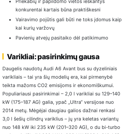
Priekabių ir papildomo vietos ieškantys
konkurentai kartais būna praktiškesni
Vairavimo pojūtis gali būti ne toks įdomus kaip
kai kurių varžovų
Pavienių atvejų pasitaiko dėl patikimumo
Varikliai: pasirinkimų gausa
Daugelis naudotų Audi A6 Avant bus su dyzeliniais
varikliais – tai yra šių modelių era, kai pirmenybė
teikta mažoms CO2 emisijoms ir ekonomiškumui.
Populiariausi pasirinkimai – 2,0 l varikliai su 129–140
kW (175–187 AG) galia, ypač „Ultra“ versijose nuo
2014 metų. Mėgėjai daugiau galios dažnai renkasi
3,0 l šešių cilindrų variklius – jų yra keletas variantų
nuo 148 kW iki 235 kW (201–320 AG), o du bi-turbo