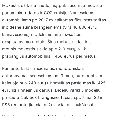
Mokestis už kelių naudojimą priklauso nuo modelio
pagaminimo datos ir CO2 emisijų. Naujesniems
automobiliams po 2017 m. taikomas fiksuotas tarifas
ir didesnė suma brangesniems (virš 46 800 eurų
kainavusiems) modeliams antrais–šeštais
eksploatavimo metais. Šiuo metu standartinis
metinis mokestis siekia apie 210 eurų, o už
prabangius automobilius – 456 eurus per metus.
Remonto kaštai racionalūs: monotoniškas
aptarnavimas senesniems nei 3 metų automobiliams
kainuoja nuo 240 eurų už smulkias paslaugas iki 425
eurų už rimtesnius darbus. Didelių variklių modelių
priežiūra šiek tiek brangesnė, tačiau sportiniai S6 ir
RS6 remonto įkainiai dažniausiai dar aukštesni.