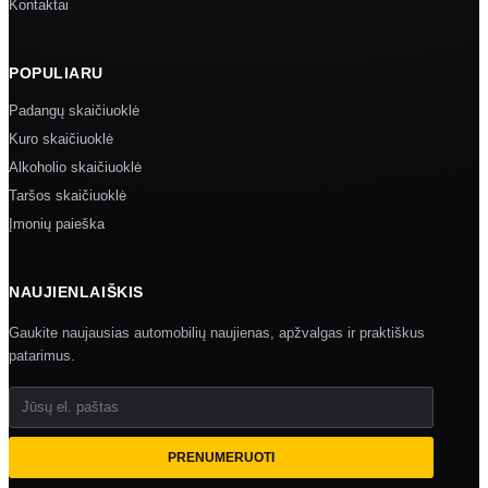
Kontaktai
POPULIARU
Padangų skaičiuoklė
Kuro skaičiuoklė
Alkoholio skaičiuoklė
Taršos skaičiuoklė
Įmonių paieška
NAUJIENLAIŠKIS
Gaukite naujausias automobilių naujienas, apžvalgas ir praktiškus
patarimus.
Jūsų el. paštas
PRENUMERUOTI