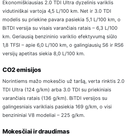
Ekonomiškiausias 2.0 TDI Ultra dyzelinis variklis
vidutiniškai vartoja 4,5 L/100 km. Net ir 3.0 TDI
modelis su priekine pavara pasiekia 5,1 L/100 km, o
BiTDI versija su visais varančiais ratais – 6,3 L/100
km. Geriausią benzininio variklio efektyvumą siūlo
1,8 TFSI – apie 6,0 L/100 km, o galingiausių S6 ir RS6
versijų apetitas siekia 8,0 L/100 km.
CO2 emisijos
Norintiems mažo mokesčio už taršą, verta rinktis 2.0
TDI Ultra (124 g/km) arba 3.0 TDI su priekiniais
varančiais ratais (136 g/km). BiTDI versijos su
galingesniais varikliais pasiekia 169 g/km, o visi
benzininiai V8 modeliai – 225 g/km.
Mokesčiai ir draudimas