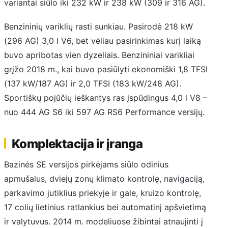
variantai siūlo iki 232 kW ir 238 kW (309 ir 316 AG).
Benzininių variklių rasti sunkiau. Pasirodė 218 kW
(296 AG) 3,0 l V6, bet vėliau pasirinkimas kurį laiką
buvo apribotas vien dyzeliais. Benzininiai varikliai
grįžo 2018 m., kai buvo pasiūlyti ekonomiški 1,8 TFSI
(137 kW/187 AG) ir 2,0 TFSI (183 kW/248 AG).
Sportiškų pojūčių ieškantys ras įspūdingus 4,0 l V8 –
nuo 444 AG S6 iki 597 AG RS6 Performance versijų.
Komplektacija ir įranga
Bazinės SE versijos pirkėjams siūlo odinius
apmušalus, dviejų zonų klimato kontrolę, navigaciją,
parkavimo jutiklius priekyje ir gale, kruizo kontrolę,
17 colių lietinius ratlankius bei automatinį apšvietimą
ir valytuvus. 2014 m. modeliuose žibintai atnaujinti į