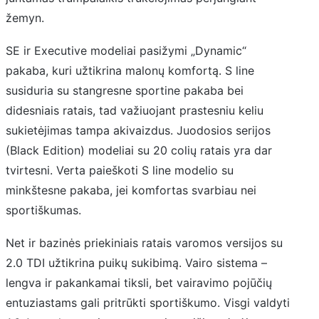
žemyn.
SE ir Executive modeliai pasižymi „Dynamic“
pakaba, kuri užtikrina malonų komfortą. S line
susiduria su stangresne sportine pakaba bei
didesniais ratais, tad važiuojant prastesniu keliu
sukietėjimas tampa akivaizdus. Juodosios serijos
(Black Edition) modeliai su 20 colių ratais yra dar
tvirtesni. Verta paieškoti S line modelio su
minkštesne pakaba, jei komfortas svarbiau nei
sportiškumas.
Net ir bazinės priekiniais ratais varomos versijos su
2.0 TDI užtikrina puikų sukibimą. Vairo sistema –
lengva ir pakankamai tiksli, bet vairavimo pojūčių
entuziastams gali pritrūkti sportiškumo. Visgi valdyti