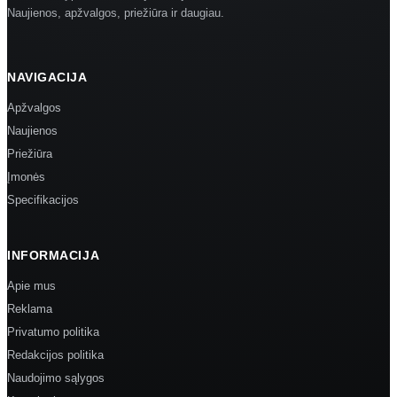
Naujienos, apžvalgos, priežiūra ir daugiau.
NAVIGACIJA
Apžvalgos
Naujienos
Priežiūra
Įmonės
Specifikacijos
INFORMACIJA
Apie mus
Reklama
Privatumo politika
Redakcijos politika
Naudojimo sąlygos