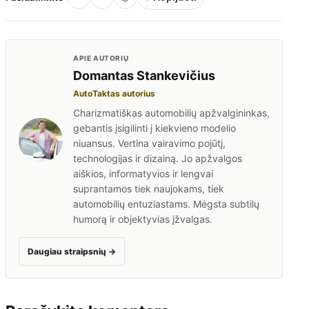
APIE AUTORIŲ
Domantas Stankevičius
AutoTaktas autorius
Charizmatiškas automobilių apžvalgininkas,
gebantis įsigilinti į kiekvieno modelio
niuansus. Vertina vairavimo pojūtį,
technologijas ir dizainą. Jo apžvalgos
aiškios, informatyvios ir lengvai
suprantamos tiek naujokams, tiek
automobilių entuziastams. Mėgsta subtilų
humorą ir objektyvias įžvalgas.
Daugiau straipsnių
→