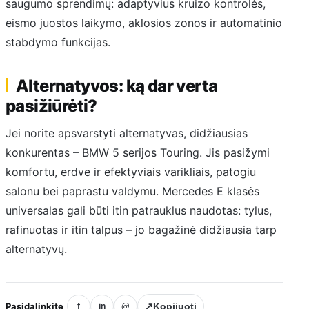
saugumo sprendimų: adaptyvius kruizo kontrolės,
eismo juostos laikymo, aklosios zonos ir automatinio
stabdymo funkcijas.
Alternatyvos: ką dar verta
pasižiūrėti?
Jei norite apsvarstyti alternatyvas, didžiausias
konkurentas – BMW 5 serijos Touring. Jis pasižymi
komfortu, erdve ir efektyviais varikliais, patogiu
salonu bei paprastu valdymu. Mercedes E klasės
universalas gali būti itin patrauklus naudotas: tylus,
rafinuotas ir itin talpus – jo bagažinė didžiausia tarp
alternatyvų.
Pasidalinkite
↗
Kopijuoti
f
in
@