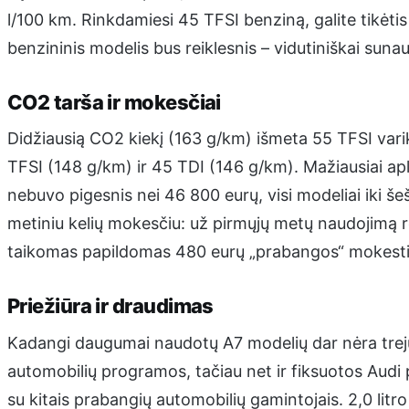
l/100 km. Rinkdamiesi 45 TFSI benziną, galite tikėtis
benzininis modelis bus reiklesnis – vidutiniškai suna
CO2 tarša ir mokesčiai
Didžiausią CO2 kiekį (163 g/km) išmeta 55 TFSI varik
TFSI (148 g/km) ir 45 TDI (146 g/km). Mažiausiai ap
nebuvo pigesnis nei 46 800 eurų, visi modeliai iki 
metiniu kelių mokesčiu: už pirmųjų metų naudojimą r
taikomas papildomas 480 eurų „prabangos“ mokesti
Priežiūra ir draudimas
Kadangi daugumai naudotų A7 modelių dar nėra trej
automobilių programos, tačiau net ir fiksuotos Audi 
su kitais prabangių automobilių gamintojais. 2,0 litro