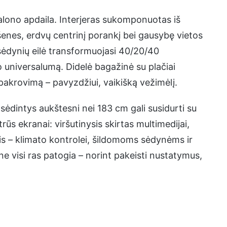
 salono apdaila. Interjeras sukomponuotas iš
šenes, erdvų centrinį porankį bei gausybę vietos
 sėdynių eilė transformuojasi 40/20/40
o universalumą. Didelė bagažinė su plačiai
akrovimą – pavyzdžiui, vaikišką vežimėlį.
sėdintys aukštesni nei 183 cm gali susidurti su
rūs ekranai: viršutinysis skirtas multimedijai,
ysis – klimato kontrolei, šildomoms sėdynėms ir
e visi ras patogia – norint pakeisti nustatymus,