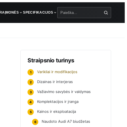
ŪRA
ĮMONĖS
SPECIFIKACIJOS
Paieška
Straipsnio turinys
Varikliai ir modifikacijos
1
Dizainas ir interjeras
2
Važiavimo savybės ir valdymas
3
Komplektacijos ir įranga
4
Kainos ir eksploatacija
5
Naudoto Audi A7 biudžetas
6