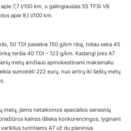
 apie 7,7 l/100 km, o galingiausias 55 TFSI V6
udos apie 9,1 l/100 km.
lis, 50 TDI pasiekia 150 g/km ribą, toliau seka 45
linką teršia 40 TDI – 123 g/km. Kadangi joks A7
šešerių metų amžiaus apmokestinami maksimaliu
eikia sumokėti 222 eurų, nuo antrų iki šeštų metų
s.
ų metų, jiems netaikomos specialios senesnių
priežiūros kainos išlieka konkurencingos, lyginant
 variklius turintiems A7 už du planinius