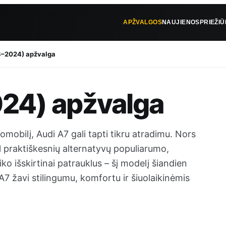
APŽVALGOS
NAUJIENOS
PRIEŽI
8–2024) apžvalga
24) apžvalga
omobilį, Audi A7 gali tapti tikru atradimu. Nors
l praktiškesnių alternatyvų populiarumo,
o išskirtinai patrauklus – šį modelį šiandien
A7 žavi stilingumu, komfortu ir šiuolaikinėmis