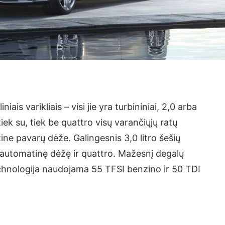
ais varikliais – visi jie yra turbininiai, 2,0 arba
tiek su, tiek be quattro visų varančiųjų ratų
ine pavarų dėže. Galingesnis 3,0 litro šešių
rų automatinę dėžę ir quattro. Mažesnį degalų
echnologija naudojama 55 TFSI benzino ir 50 TDI