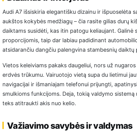
Audi A7 išsiskiria elegantišku dizainu ir išpuoselėta
aukštos kokybės medžiagų – čia rasite gilias durų ki
daiktams susidėti, kas itin patogu keliaujant. Galinė
proporcijomis, taip dar labiau padidinant automobili
atsidarančiu dangčiu palengvina stambesnių daiktų p
Vietos keleiviams pakaks daugeliui, nors už nugaros 
erdvės trūkumu. Vairuotojo vietą supa du lietimui jaut
navigacijai ir išmaniajam telefonui prijungti, apatin
smulkioms funkcijoms. Deja, tokią valdymo sistemą n
teks atitraukti akis nuo kelio.
Važiavimo savybės ir valdymas