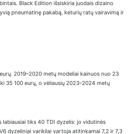
intais. Black Edition išsiskiria juodais dizaino
vią pneumatinę pakabą, keturių ratų vairavimą ir
 eurų. 2019–2020 metų modeliai kainuos nuo 23
ki 35 100 eurų, o vėliausių 2023–2024 metų
abiausiai tiks 40 TDI dyzelis: jo vidutinės
6 dyzeliniai varikliai vartoja atitinkamai 7,2 ir 7,3