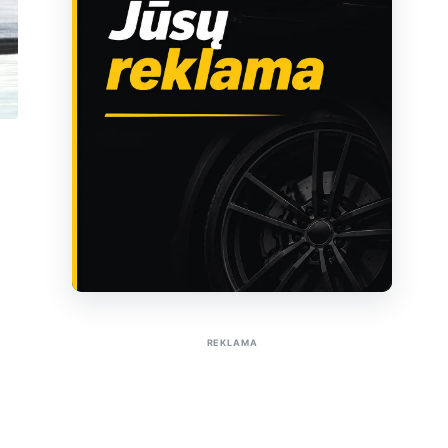
Sužinoti apie reklamą AutoTaktas portale
REKLAMA