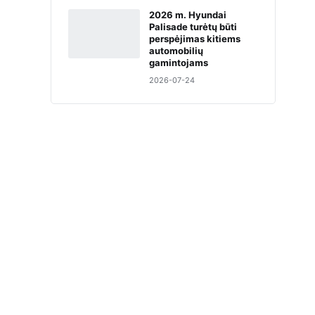
2026 m. Hyundai
Palisade turėtų būti
perspėjimas kitiems
automobilių
gamintojams
2026-07-24