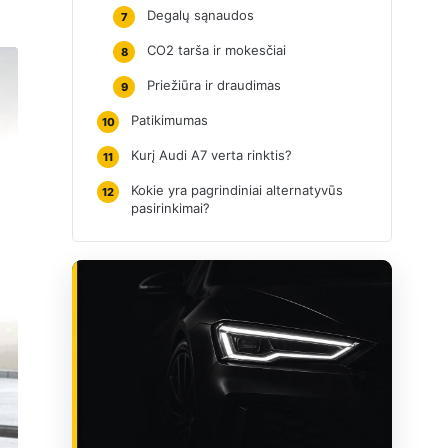
Degalų sąnaudos
7
CO2 tarša ir mokesčiai
8
Priežiūra ir draudimas
9
Patikimumas
10
Kurį Audi A7 verta rinktis?
11
Kokie yra pagrindiniai alternatyvūs
12
pasirinkimai?