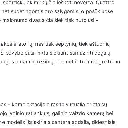
ėl sportiškų akimirkų čia ieškoti neverta. Quattro
mą net sudėtingomis oro sąlygomis, o posūkiuose
imo malonumo dvasia čia šiek tiek nutolusi –
 akceleratorių, nes tiek septynių, tiek aštuonių
Ši savybė pasirinkta siekiant sumažinti degalų
jungus dinaminį režimą, bet net ir tuomet greitumu
s – komplektacijoje rasite virtualią prietaisų
ojo lydinio ratlankius, galinio vaizdo kamerą bei
ine modelis išsiskiria alcantara apdaila, didesniais