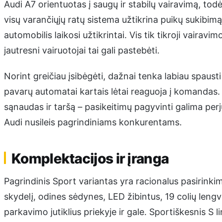
Audi A7 orientuotas į saugų ir stabilų vairavimą, tod
visų varančiųjų ratų sistema užtikrina puikų sukibi
automobilis laikosi užtikrintai. Vis tik tikroji vairav
jautresni vairuotojai tai gali pastebėti.
Norint greičiau įsibėgėti, dažnai tenka labiau spausti
pavarų automatai kartais lėtai reaguoja į komandas. 
sąnaudas ir taršą – pasikeitimų pagyvinti galima per
Audi nusileis pagrindiniams konkurentams.
Komplektacijos ir įranga
Pagrindinis Sport variantas yra racionalus pasirinkima
skydelį, odines sėdynes, LED žibintus, 19 colių lengv
parkavimo jutiklius priekyje ir gale. Sportiškesnis S l