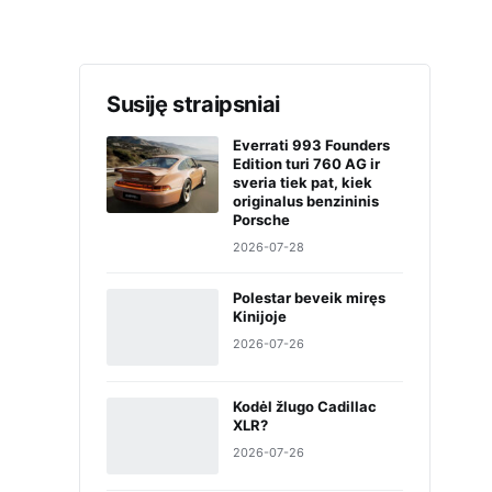
Susiję straipsniai
Everrati 993 Founders
Edition turi 760 AG ir
sveria tiek pat, kiek
originalus benzininis
Porsche
2026-07-28
Polestar beveik miręs
Kinijoje
2026-07-26
Kodėl žlugo Cadillac
XLR?
2026-07-26