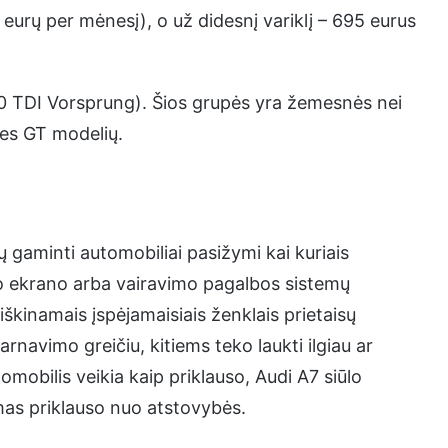
urų per mėnesį), o už didesnį variklį – 695 eurus
0 TDI Vorsprung). Šios grupės yra žemesnės nei
es GT modelių.
 gaminti automobiliai pasižymi kai kuriais
io ekrano arba vairavimo pagalbos sistemų
aiškinamais įspėjamaisiais ženklais prietaisų
arnavimo greičiu, kitiems teko laukti ilgiau ar
mobilis veikia kaip priklauso, Audi A7 siūlo
umas priklauso nuo atstovybės.