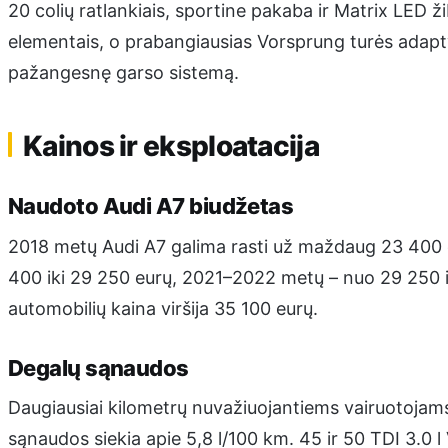
20 colių ratlankiais, sportine pakaba ir Matrix LED žib
elementais, o prabangiausias Vorsprung turės adapty
pažangesnę garso sistemą.
Kainos ir eksploatacija
Naudoto Audi A7 biudžetas
2018 metų Audi A7 galima rasti už maždaug 23 400
400 iki 29 250 eurų, 2021–2022 metų – nuo 29 250 i
automobilių kaina viršija 35 100 eurų.
Degalų sąnaudos
Daugiausiai kilometrų nuvažiuojantiems vairuotojams l
sąnaudos siekia apie 5,8 l/100 km. 45 ir 50 TDI 3.0 l V