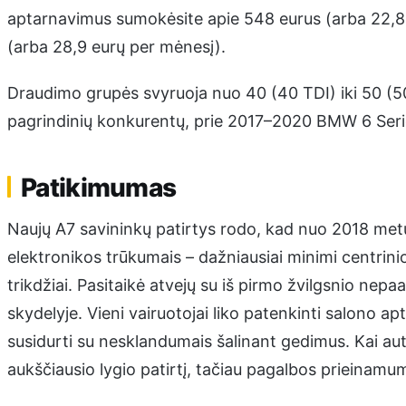
aptarnavimus sumokėsite apie 548 eurus (arba 22,8 e
(arba 28,9 eurų per mėnesį).
Draudimo grupės svyruoja nuo 40 (40 TDI) iki 50 (5
pagrindinių konkurentų, prie 2017–2020 BMW 6 Seri
Patikimumas
Naujų A7 savininkų patirtys rodo, kad nuo 2018 metų
elektronikos trūkumais – dažniausiai minimi centrin
trikdžiai. Pasitaikė atvejų su iš pirmo žvilgsnio nepa
skydelyje. Vieni vairuotojai liko patenkinti salono apt
susidurti su nesklandumais šalinant gedimus. Kai auto
aukščiausio lygio patirtį, tačiau pagalbos prieinam