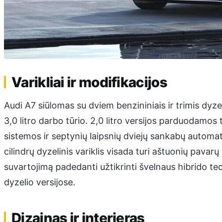
Varikliai ir modifikacijos
Audi A7 siūlomas su dviem benzininiais ir trimis dyzelini
3,0 litro darbo tūrio. 2,0 litro versijos parduodamos 
sistemos ir septynių laipsnių dviejų sankabų automat
cilindrų dyzelinis variklis visada turi aštuonių pava
suvartojimą padedanti užtikrinti švelnaus hibrido t
dyzelio versijose.
Dizainas ir interjeras