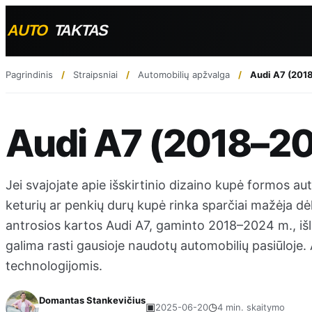
Pagrindinis
Straipsniai
Automobilių apžvalga
Audi A7 (201
Audi A7 (2018–20
Jei svajojate apie išskirtinio dizaino kupė formos aut
keturių ar penkių durų kupė rinka sparčiai mažėja dė
antrosios kartos Audi A7, gaminto 2018–2024 m., išlik
galima rasti gausioje naudotų automobilių pasiūloje. 
technologijomis.
Domantas Stankevičius
▣
◷
2025-06-20
4 min. skaitymo