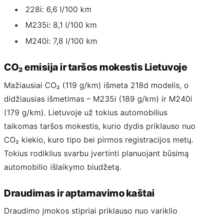
228i: 6,6 l/100 km
M235i: 8,1 l/100 km
M240i: 7,8 l/100 km
CO₂ emisija ir taršos mokestis Lietuvoje
Mažiausiai CO₂ (119 g/km) išmeta 218d modelis, o
didžiausias išmetimas – M235i (189 g/km) ir M240i
(179 g/km). Lietuvoje už tokius automobilius
taikomas taršos mokestis, kurio dydis priklauso nuo
CO₂ kiekio, kuro tipo bei pirmos registracijos metų.
Tokius rodiklius svarbu įvertinti planuojant būsimą
automobilio išlaikymo biudžetą.
Draudimas ir aptarnavimo kaštai
Draudimo įmokos stipriai priklauso nuo variklio