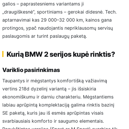
galios – paprastesniems variantams ji
„draugiškesnė“, sportiniams – gerokai didesnė. Tech.
aptarnavimai kas 29 000–32 000 km, kainos gana
protingos, ypač naudojantis nepriklausomų servisų
paslaugomis ar turint paslaugų paketą.
Kurią BMW 2 serijos kupė rinktis?
Variklio pasirinkimas
Taupantys ir mėgstantys komfortišką važiavimą
vertins 218d dyzelinį variantą – jis išsiskiria
ekonomiškumu ir darniu charakteriu. Mėgstantiems
labiau aprūpintą komplektaciją galima rinktis bazinį
SE paketą, kuris jau iš esmės aprūpintas visais
svarbiausiais komforto ir saugumo elementais.
Paaukštintos versijos (Sport ar M Sport) svarbios tik