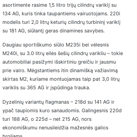
asortimente rasime 1,5 litro trijų cilindrų variklį su
134 AG, kuris tinka taupantiems vairuotojams. 220i
modelis turi 2,0 litrų keturių cilindrų turbininį variklį
su 181 AG, siūlantį geras dinamines savybes.
Daugiau sportiškumo siūlo M235i bei vėlesnis
M240i, su 3.0 litrų eilės šešių cilindrų varikliu – tokie
automobiliai pasižymi išskirtiniu greičiu ir jausmu
prie vairo. Mėgstantiems itin dinamišką važiavimą
skirtas M2, kuriame montuojamas taip pat 3,0 litrų
variklis su 365 AG ir įspūdinga trauka.
Dyzelinių variantų flagmanas – 218d su 141 AG ir
ypač taupiomis kuro sanaudomis. Galingesnis 220d
turi 188 AG, o 225d – net 215 AG, nors
ekonomiškumu nenusileidžia mažesnės galios
broliams.