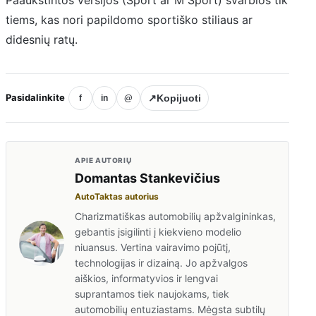
tiems, kas nori papildomo sportiško stiliaus ar
didesnių ratų.
Pasidalinkite
↗
Kopijuoti
f
in
@
APIE AUTORIŲ
Domantas Stankevičius
AutoTaktas autorius
Charizmatiškas automobilių apžvalgininkas,
gebantis įsigilinti į kiekvieno modelio
niuansus. Vertina vairavimo pojūtį,
technologijas ir dizainą. Jo apžvalgos
aiškios, informatyvios ir lengvai
suprantamos tiek naujokams, tiek
automobilių entuziastams. Mėgsta subtilų