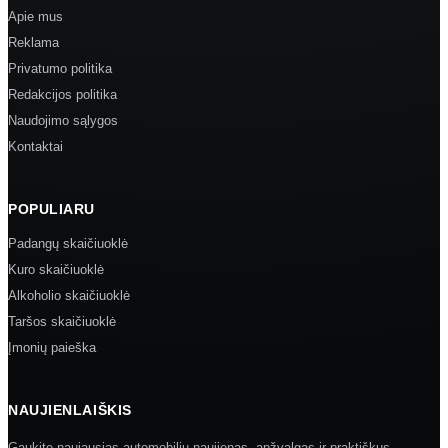
Apie mus
Reklama
Privatumo politika
Redakcijos politika
Naudojimo sąlygos
Kontaktai
POPULIARU
Padangų skaičiuoklė
Kuro skaičiuoklė
Alkoholio skaičiuoklė
Taršos skaičiuoklė
Įmonių paieška
NAUJIENLAIŠKIS
Gaukite naujausias automobilių naujienas, apžvalgas ir praktiškus