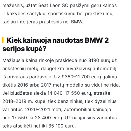
mažesnis, užtat Seat Leon SC pasižymi geru kainos
ir kokybės santykiu, sportiškumu bei praktiškumu,
tačiau interjeras prastesnis nei BMW.
Kiek kainuoja naudotas BMW 2
serijos kupė?
Mažiausia kaina rinkoje prasideda nuo 8190 eurų už
ankstesnių metų, daugel km nuvažiavusį automobilį
iš privataus pardavėjo. Už 9360–11 700 eurų galima
tikėtis 2016 arba 2017 metų modelio su vidutine rida.
Jei biudžetas siekia 14 040–17 550 eurų, atrasite
2018–2019 m. kupė, tiek benzininius, tiek dyzelinius
variantus. 2020–2021 metų automobiliai kainuoja
nuo 17 550 iki 23 400 eurų. Už naujausius variantus
teks atseikėti net iki 35 100 eurų.