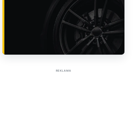
Sužinoti apie reklamą AutoTaktas portale
REKLAMA