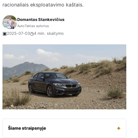
racionaliais eksploatavimo kaštais.
Domantas Stankevičius
AutoTaktas autorius
▣
◷
2025-07-03
4 min. skaitymo
+
Šiame straipsnyje