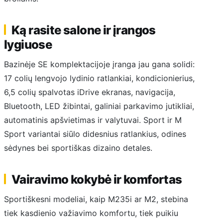
Ką rasite salone ir įrangos
lygiuose
Bazinėje SE komplektacijoje įranga jau gana solidi:
17 colių lengvojo lydinio ratlankiai, kondicionierius,
6,5 colių spalvotas iDrive ekranas, navigacija,
Bluetooth, LED žibintai, galiniai parkavimo jutikliai,
automatinis apšvietimas ir valytuvai. Sport ir M
Sport variantai siūlo didesnius ratlankius, odines
sėdynes bei sportiškas dizaino detales.
Vairavimo kokybė ir komfortas
Sportiškesni modeliai, kaip M235i ar M2, stebina
tiek kasdienio važiavimo komfortu, tiek puikiu