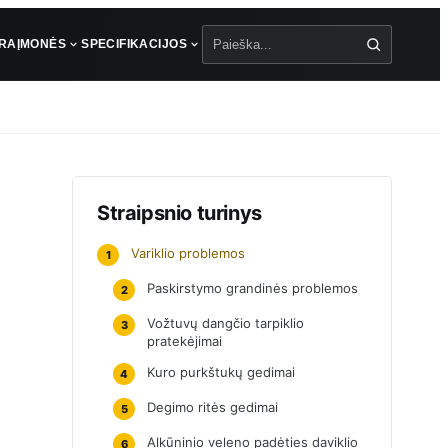
ŪRA
ĮMONĖS
SPECIFIKACIJOS
Paieška
Straipsnio turinys
Variklio problemos
1
Paskirstymo grandinės problemos
2
Vožtuvų dangčio tarpiklio
3
pratekėjimai
Kuro purkštukų gedimai
4
Degimo ritės gedimai
5
Alkūninio veleno padėties daviklio
6