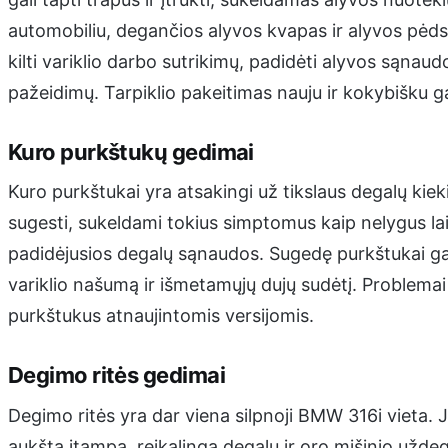
automobiliu, degančios alyvos kvapas ir alyvos pėdsa
kilti variklio darbo sutrikimų, padidėti alyvos sąnau
pažeidimų. Tarpiklio pakeitimas nauju ir kokybišku ga
Kuro purkštukų gedimai
Kuro purkštukai yra atsakingi už tikslaus degalų kiekio
sugesti, sukeldami tokius simptomus kaip nelygus lai
padidėjusios degalų sąnaudos. Sugedę purkštukai gali
variklio našumą ir išmetamųjų dujų sudėtį. Problemai
purkštukus atnaujintomis versijomis.
Degimo ritės gedimai
Degimo ritės yra dar viena silpnoji BMW 316i vieta. 
aukštą įtampą, reikalingą degalų ir oro mišinio uždeg