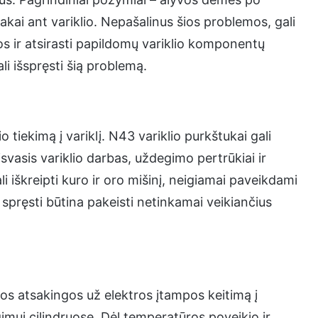
kai ant variklio. Nepašalinus šios problemos, gali
dos ir atsirasti papildomų variklio komponentų
li išspręsti šią problemą.
 tiekimą į variklį. N43 variklio purkštukai gali
svasis variklio darbas, uždegimo pertrūkiai ir
 iškreipti kuro ir oro mišinį, neigiamai paveikdami
 spręsti būtina pakeisti netinkamai veikiančius
Jos atsakingos už elektros įtampos keitimą į
imui cilindruose. Dėl temperatūros poveikio ir