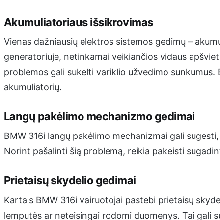
Akumuliatoriaus išsikrovimas
Vienas dažniausių elektros sistemos gedimų – akumuli
generatoriuje, netinkamai veikiančios vidaus apšviet
problemos gali sukelti variklio užvedimo sunkumus. Būt
akumuliatorių.
Langų pakėlimo mechanizmo gedimai
BMW 316i langų pakėlimo mechanizmai gali sugesti, dėl 
Norint pašalinti šią problemą, reikia pakeisti sug
Prietaisų skydelio gedimai
Kartais BMW 316i vairuotojai pastebi prietaisų skyde
lemputės ar neteisingai rodomi duomenys. Tai gali s