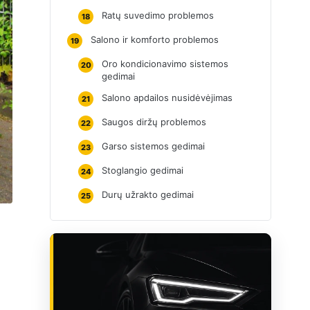
Ratų suvedimo problemos
18
Salono ir komforto problemos
19
Oro kondicionavimo sistemos
20
gedimai
Salono apdailos nusidėvėjimas
21
Saugos diržų problemos
22
Garso sistemos gedimai
23
Stoglangio gedimai
24
Durų užrakto gedimai
25