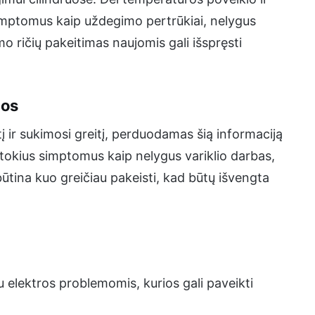
simptomus kaip uždegimo pertrūkiai, nelygus
o ričių pakeitimas naujomis gali išspręsti
mos
į ir sukimosi greitį, perduodamas šią informaciją
i tokius simptomus kaip nelygus variklio darbas,
ūtina kuo greičiau pakeisti, kad būtų išvengta
u elektros problemomis, kurios gali paveikti