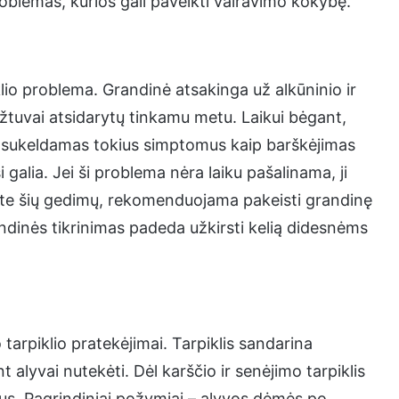
problemas, kurios gali paveikti vairavimo kokybę.
io problema. Grandinė atsakinga už alkūninio ir
žtuvai atsidarytų tinkamu metu. Laikui bėgant,
is, sukeldamas tokius simptomus kaip barškėjimas
i galia. Jei ši problema nėra laiku pašalinama, ji
mėte šių gedimų, rekomenduojama pakeisti grandinę
andinės tikrinimas padeda užkirsti kelią didesnėms
tarpiklio pratekėjimai. Tarpiklis sandarina
t alyvai nutekėti. Dėl karščio ir senėjimo tarpiklis
kius. Pagrindiniai požymiai – alyvos dėmės po