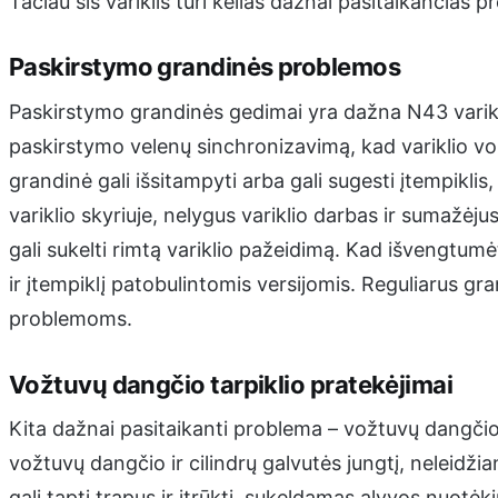
Tačiau šis variklis turi kelias dažnai pasitaikančias 
Paskirstymo grandinės problemos
Paskirstymo grandinės gedimai yra dažna N43 varikl
paskirstymo velenų sinchronizavimą, kad variklio vo
grandinė gali išsitampyti arba gali sugesti įtempikl
variklio skyriuje, nelygus variklio darbas ir sumažėjus
gali sukelti rimtą variklio pažeidimą. Kad išvengtu
ir įtempiklį patobulintomis versijomis. Reguliarus gr
problemoms.
Vožtuvų dangčio tarpiklio pratekėjimai
Kita dažnai pasitaikanti problema – vožtuvų dangčio 
vožtuvų dangčio ir cilindrų galvutės jungtį, neleidžian
gali tapti trapus ir įtrūkti, sukeldamas alyvos nuotė