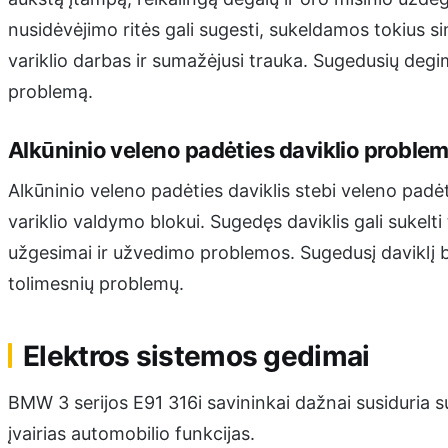
nusidėvėjimo ritės gali sugesti, sukeldamos tokius 
variklio darbas ir sumažėjusi trauka. Sugedusių degim
problemą.
Alkūninio veleno padėties daviklio proble
Alkūninio veleno padėties daviklis stebi veleno padėt
variklio valdymo blokui. Sugedęs daviklis gali sukelt
užgesimai ir užvedimo problemos. Sugedusį daviklį b
tolimesnių problemų.
Elektros sistemos gedimai
BMW 3 serijos E91 316i savininkai dažnai susiduria s
įvairias automobilio funkcijas.