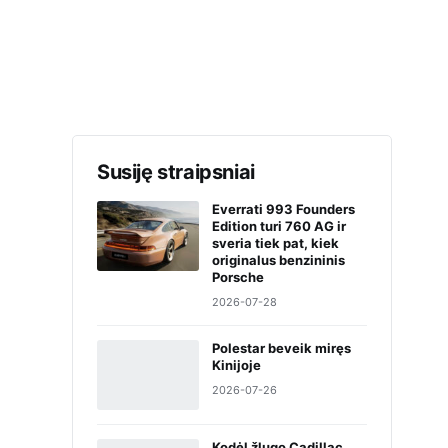
Susiję straipsniai
Everrati 993 Founders
Edition turi 760 AG ir
sveria tiek pat, kiek
originalus benzininis
Porsche
2026-07-28
Polestar beveik miręs
Kinijoje
2026-07-26
Kodėl žlugo Cadillac