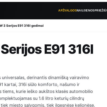
APŽVALGOS
NAUJIENOS
PRIEŽI
 3 Serijos E91 316I gedimai
Serijos E91 316I
universalas, derinantis dinamišką vairavimo
E91 kartai, 316i siūlo komforto, našumo ir
s tiems, kurie ieško aukštos klasės automobilio
mplektuojamas su 1.6 litro keturių cilindrų
į tiek miesto sąlygomis, tiek ilgesnėse kelionėse.