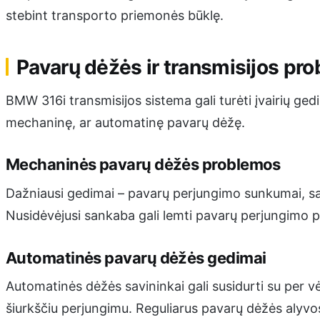
stebint transporto priemonės būklę.
Pavarų dėžės ir transmisijos pr
BMW 316i transmisijos sistema gali turėti įvairių ged
mechaninę, ar automatinę pavarų dėžę.
Mechaninės pavarų dėžės problemos
Dažniausi gedimai – pavarų perjungimo sunkumai, sa
Nusidėvėjusi sankaba gali lemti pavarų perjungimo 
Automatinės pavarų dėžės gedimai
Automatinės dėžės savininkai gali susidurti su per v
šiurkščiu perjungimu. Reguliarus pavarų dėžės alyvos i