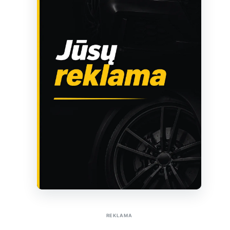
Sužinoti apie reklamą AutoTaktas portale
REKLAMA