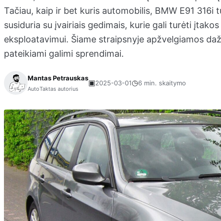
Tačiau, kaip ir bet kuris automobilis, BMW E91 316i tu
susiduria su įvairiais gedimais, kurie gali turėti įta
eksploatavimui. Šiame straipsnyje apžvelgiamos daž
pateikiami galimi sprendimai.
Mantas Petrauskas
▣
◷
2025-03-01
6 min. skaitymo
AutoTaktas autorius