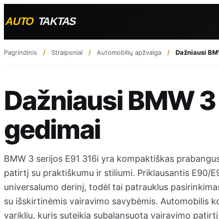
Pagrindinis
Straipsniai
Automobilių apžvalga
Dažniausi BMW
Dažniausi BMW 3 
gedimai
BMW 3 serijos E91 316i yra kompaktiškas prabangus 
patirtį su praktiškumu ir stiliumi. Priklausantis E90/
universalumo derinį, todėl tai patrauklus pasirinkima
su išskirtinėmis vairavimo savybėmis. Automobilis ko
varikliu, kuris suteikia subalansuotą vairavimo patirt