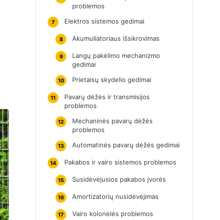
problemos
Elektros sistemos gedimai
7
Akumuliatoriaus išsikrovimas
8
Langų pakėlimo mechanizmo
9
gedimai
Prietaisų skydelio gedimai
10
Pavarų dėžės ir transmisijos
11
problemos
Mechaninės pavarų dėžės
12
problemos
Automatinės pavarų dėžės gedimai
13
Pakabos ir vairo sistemos problemos
14
Susidėvėjusios pakabos įvorės
15
Amortizatorių nusidėvėjimas
16
Vairo kolonėlės problemos
17