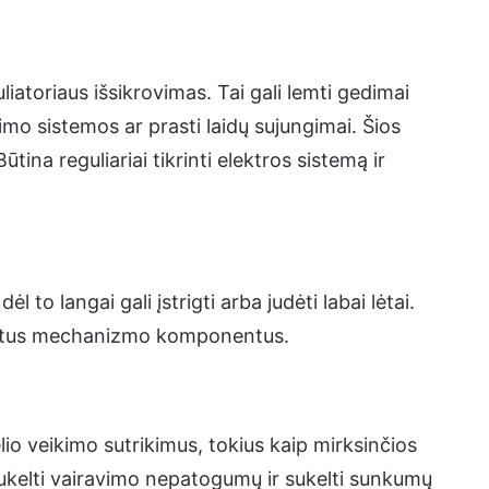
atoriaus išsikrovimas. Tai gali lemti gedimai
imo sistemos ar prasti laidų sujungimai. Šios
ina reguliariai tikrinti elektros sistemą ir
to langai gali įstrigti arba judėti labai lėtai.
adintus mechanizmo komponentus.
lio veikimo sutrikimus, tokius kaip mirksinčios
ukelti vairavimo nepatogumų ir sukelti sunkumų