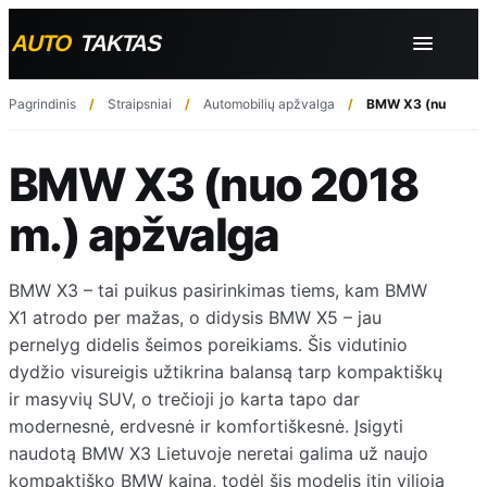
Pagrindinis
Straipsniai
Automobilių apžvalga
BMW X3 (nuo 2018
BMW X3 (nuo 2018
m.) apžvalga
BMW X3 – tai puikus pasirinkimas tiems, kam BMW
X1 atrodo per mažas, o didysis BMW X5 – jau
pernelyg didelis šeimos poreikiams. Šis vidutinio
dydžio visureigis užtikrina balansą tarp kompaktiškų
ir masyvių SUV, o trečioji jo karta tapo dar
modernesnė, erdvesnė ir komfortiškesnė. Įsigyti
naudotą BMW X3 Lietuvoje neretai galima už naujo
kompaktiško BMW kainą, todėl šis modelis itin vilioja