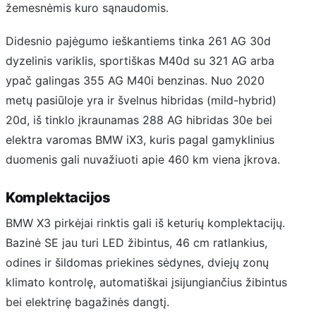
žemesnėmis kuro sąnaudomis.
Didesnio pajėgumo ieškantiems tinka 261 AG 30d
dyzelinis variklis, sportiškas M40d su 321 AG arba
ypač galingas 355 AG M40i benzinas. Nuo 2020
metų pasiūloje yra ir švelnus hibridas (mild-hybrid)
20d, iš tinklo įkraunamas 288 AG hibridas 30e bei
elektra varomas BMW iX3, kuris pagal gamyklinius
duomenis gali nuvažiuoti apie 460 km viena įkrova.
Komplektacijos
BMW X3 pirkėjai rinktis gali iš keturių komplektacijų.
Bazinė SE jau turi LED žibintus, 46 cm ratlankius,
odines ir šildomas priekines sėdynes, dviejų zonų
klimato kontrolę, automatiškai įsijungiančius žibintus
bei elektrinę bagažinės dangtį.