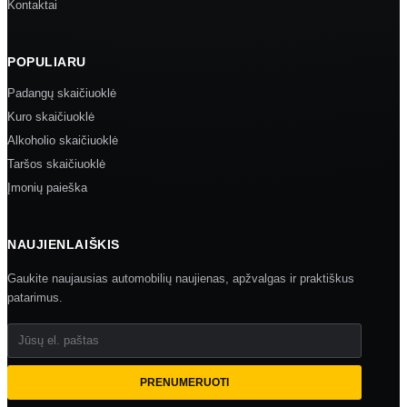
Kontaktai
POPULIARU
Padangų skaičiuoklė
Kuro skaičiuoklė
Alkoholio skaičiuoklė
Taršos skaičiuoklė
Įmonių paieška
NAUJIENLAIŠKIS
Gaukite naujausias automobilių naujienas, apžvalgas ir praktiškus
patarimus.
Jūsų el. paštas
PRENUMERUOTI