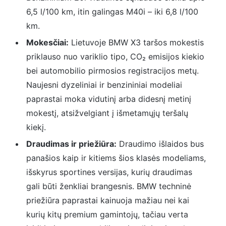
6,5 l/100 km, itin galingas M40i – iki 6,8 l/100
km.
Mokesčiai:
Lietuvoje BMW X3 taršos mokestis
priklauso nuo variklio tipo, CO₂ emisijos kiekio
bei automobilio pirmosios registracijos metų.
Naujesni dyzeliniai ir benzininiai modeliai
paprastai moka vidutinį arba didesnį metinį
mokestį, atsižvelgiant į išmetamųjų teršalų
kiekį.
Draudimas ir priežiūra:
Draudimo išlaidos bus
panašios kaip ir kitiems šios klasės modeliams,
išskyrus sportines versijas, kurių draudimas
gali būti ženkliai brangesnis. BMW techninė
priežiūra paprastai kainuoja mažiau nei kai
kurių kitų premium gamintojų, tačiau verta