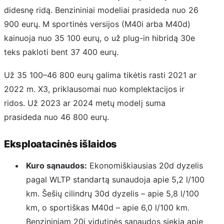
didesnę ridą. Benzininiai modeliai prasideda nuo 26
900 eurų. M sportinės versijos (M40i arba M40d)
kainuoja nuo 35 100 eurų, o už plug-in hibridą 30e
teks pakloti bent 37 400 eurų.
Už 35 100–46 800 eurų galima tikėtis rasti 2021 ar
2022 m. X3, priklausomai nuo komplektacijos ir
ridos. Už 2023 ar 2024 metų modelį suma
prasideda nuo 46 800 eurų.
Eksploatacinės išlaidos
Kuro sąnaudos:
Ekonomiškiausias 20d dyzelis
pagal WLTP standartą sunaudoja apie 5,2 l/100
km. Šešių cilindrų 30d dyzelis – apie 5,8 l/100
km, o sportiškas M40d – apie 6,0 l/100 km.
Benzininiam 20i vidutinės sąnaudos siekia apie