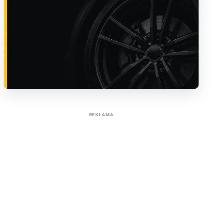
Sužinoti apie reklamą AutoTaktas portale
REKLAMA