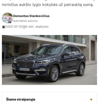
norinčius aukšto lygio kokybės už patrauklią sumą.
Domantas Stankevičius
AutoTaktas autorius
▣
◷
2025-07-01
5 min. skaitymo
+
Šiame straipsnyje