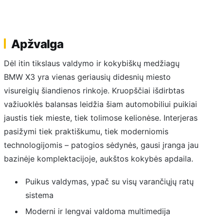
Apžvalga
Dėl itin tikslaus valdymo ir kokybiškų medžiagų
BMW X3 yra vienas geriausių didesnių miesto
visureigių šiandienos rinkoje. Kruopščiai išdirbtas
važiuoklės balansas leidžia šiam automobiliui puikiai
jaustis tiek mieste, tiek tolimose kelionėse. Interjeras
pasižymi tiek praktiškumu, tiek moderniomis
technologijomis – patogios sėdynės, gausi įranga jau
bazinėje komplektacijoje, aukštos kokybės apdaila.
Puikus valdymas, ypač su visų varančiųjų ratų
sistema
Moderni ir lengvai valdoma multimedija