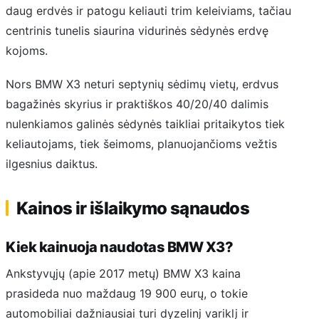
daug erdvės ir patogu keliauti trim keleiviams, tačiau
centrinis tunelis siaurina vidurinės sėdynės erdvę
kojoms.
Nors BMW X3 neturi septynių sėdimų vietų, erdvus
bagažinės skyrius ir praktiškos 40/20/40 dalimis
nulenkiamos galinės sėdynės taikliai pritaikytos tiek
keliautojams, tiek šeimoms, planuojančioms vežtis
ilgesnius daiktus.
Kainos ir išlaikymo sąnaudos
Kiek kainuoja naudotas BMW X3?
Ankstyvųjų (apie 2017 metų) BMW X3 kaina
prasideda nuo maždaug 19 900 eurų, o tokie
automobiliai dažniausiai turi dyzelinį variklį ir