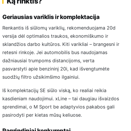
Ką rinktis?
Geriausias variklis ir komplektacija
Renkantis iš siūlomų variklių, rekomenduojama 20d
versija dėl optimalios traukos, ekonomiškumo ir
sklandžios darbo kultūros. Kiti varikliai – brangesni ir
retesni rinkoje. Jei automobilis bus naudojamas
dažniausiai trumpoms distancijoms, verta
pasvarstyti apie benzininį 20i, kad išvengtumėte
suodžių filtro užsikimšimo ilgainiui.
Iš komplektacijų SE siūlo viską, ko realiai reikia
kasdieniam naudojimui. xLine – tai daugiau išvaizdos
sprendimai, o M Sport be adaptyvios pakabos gali
pasirodyti per kietas mūsų keliuose.
Pagrindiniai konkurentai