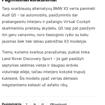
Tarp svarbiausių alternatyvų BMW X3 verta paminėti
Audi Q5 – tai automobilis, pasižymintis dar
prabangesniu interjeru ir pažangiu Virtual Cockpit
skaitmeniniu prietaisų skydeliu. Q5 taip pat pasižymi
itin geru vairavimu, nors tiesioginio ryšio su keliu
jausmas šiek tiek labiau pabrėžtas X3 modelyje.
Tiems, kuriems svarbus pravažumas, puikiai tinka
Land Rover Discovery Sport – jis gali pasiūlyti
septynias sėdimas vietas ir daugiau erdvės
vidurinėje eilėje, tačiau interjero kokybė truputį
kuklesnė. Šis modelis ypač vertas dėmesio
mėgstantiems keliauti už asfalto ribų.
Pasidalinkite
↗
Kopijuoti
f
in
@