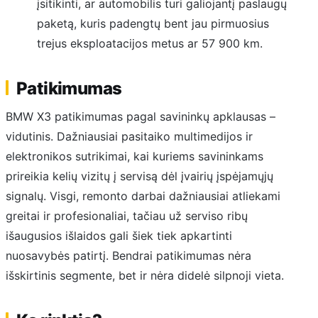
įsitikinti, ar automobilis turi galiojantį paslaugų
paketą, kuris padengtų bent jau pirmuosius
trejus eksploatacijos metus ar 57 900 km.
Patikimumas
BMW X3 patikimumas pagal savininkų apklausas –
vidutinis. Dažniausiai pasitaiko multimedijos ir
elektronikos sutrikimai, kai kuriems savininkams
prireikia kelių vizitų į servisą dėl įvairių įspėjamųjų
signalų. Visgi, remonto darbai dažniausiai atliekami
greitai ir profesionaliai, tačiau už serviso ribų
išaugusios išlaidos gali šiek tiek apkartinti
nuosavybės patirtį. Bendrai patikimumas nėra
išskirtinis segmente, bet ir nėra didelė silpnoji vieta.