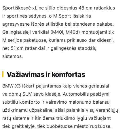
Sportiškesnė xLine siūlo didesnius 48 cm ratlankius
ir sportines sėdynes, o M Sport išsiskiria
agresyvesne išorės stilistika bei standesne pakaba.
Galingiausieji varikliai (M40i, M40d) montuojami tik
M serijos paketuose, kuriems priklauso dar didesni,
net 51 cm ratlankiai ir galingesnės stabdžių
sistemos.
Važiavimas ir komfortas
BMW X3 iškart pajuntamas kaip vienas geriausiai
valdomų SUV savo klasėje. Automobilis pasižymi
subtiliu komforto ir vairavimo malonumo balansu,
užtikrinamu užpakalinei ašiai palankia visų varančiųjų
ratų sistema ir itin žema triukšmo lygiu važiuojant
tiek greitkelyje, tiek duobėtuose miesto ruožuose.