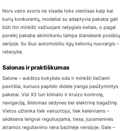
Nors vairo svoris ne visada toks vientisas kaip kai
kurių konkurentų, modeliai su adaptyvia pakaba gali
būti itin minkšti važiuojant nelygiais keliais, o pagal
poreikį pakaba akimirksniu tampa standesnė posūkių
serijoje. Su šiuo automobiliu ilgų kelionių nuovargis –
retenybė.
Salonas ir praktiškumas
Salone – aukštos kokybės oda ir minkšti liečiami
paviršiai, kuriuos papildo didele įranga pasižymintys
paketai. Visi X3 turi klimato ir kruizo kontrolę,
navigaciją, šildomas sėdynes bei elektrinę bagažinę.
Vietos užtenka tiek vairuotojui, tiek keleiviams –
sėdėsena lengvai reguliuojama, tiesa, juosmeninės
atramos reguliavimo nėra bazinėje versijoje. Gale –