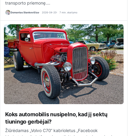
transporto priemonę.…
Domantas Stankevičius
2026-04-20
7 min. skaitymo
Koks automobilis nusipelno, kad jį sektų
tiuningo gerbėjai?
Žiūrėdamas „Volvo C70“ kabrioletus „Facebook