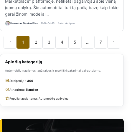
Marketplace“ platformoje, netikėtai pagalvojau apie vieną
įdomų dalyką. Šie automobiliai turi tą pačią bazę kaip tokie
gerai žinomi modeliai…
Domantas Stankevičius
2026-04-17
2 min. skaitymo
‹
1
2
3
4
5
…
7
›
Apie šią kategoriją
Automobilių naujienos, apžvalgos ir praktiški patarimai vairuotojams.
Straipsnių:
1 309
Atnaujinta:
šiandien
Populiariausia tema: Automobilių apžvalga