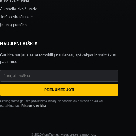
Kuro skaičiuoklė
Alkoholio skaičiuoklė
Taršos skaičiuoklė
Įmonių paieška
NAUJIENLAIŠKIS
Gaukite naujausias automobilių naujienas, apžvalgas ir praktiškus
patarimus.
Jūsų el. paštas
PRENUMERUOTI
Užpildę formą gausite patvirtinimo laišką. Nepatvirtintas adresas po 48 val.
panaikinamas.
Privatumo politika
.
© 2026 AutoTaktas. Visos teisės saugomos.