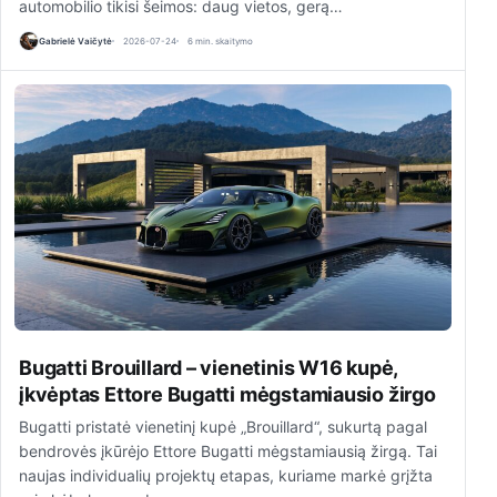
automobilio tikisi šeimos: daug vietos, gerą…
Gabrielė Vaičytė
2026-07-24
6 min. skaitymo
Bugatti Brouillard – vienetinis W16 kupė,
įkvėptas Ettore Bugatti mėgstamiausio žirgo
Bugatti pristatė vienetinį kupė „Brouillard“, sukurtą pagal
bendrovės įkūrėjo Ettore Bugatti mėgstamiausią žirgą. Tai
naujas individualių projektų etapas, kuriame markė grįžta