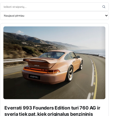
Ieškoti straipsnių
Rikiuoti straipsnius
Everrati 993 Founders Edition turi 760 AG ir
sveria tiek pat, kiek originalus benzininis