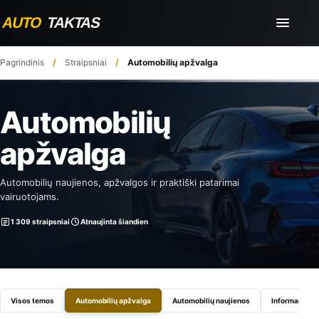
Pagrindinis
Straipsniai
Automobilių apžvalga
Automobilių
apžvalga
Automobilių naujienos, apžvalgos ir praktiški patarimai
vairuotojams.
1 309 straipsniai
Atnaujinta šiandien
Visos temos
Automobilių apžvalga
Automobilių naujienos
Informaciniai