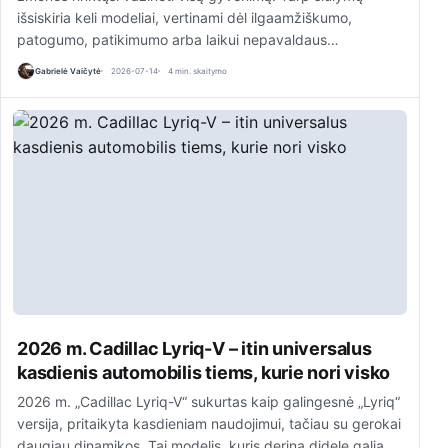
išsiskiria keli modeliai, vertinami dėl ilgaamžiškumo,
patogumo, patikimumo arba laikui nepavaldaus…
Gabrielė Vaičytė
2026-07-14
4 min. skaitymo
2026 m. Cadillac Lyriq-V – itin universalus
kasdienis automobilis tiems, kurie nori visko
2026 m. „Cadillac Lyriq-V“ sukurtas kaip galingesnė „Lyriq“
versija, pritaikyta kasdieniam naudojimui, tačiau su gerokai
daugiau dinamikos. Tai modelis, kuris derina didelę galią,