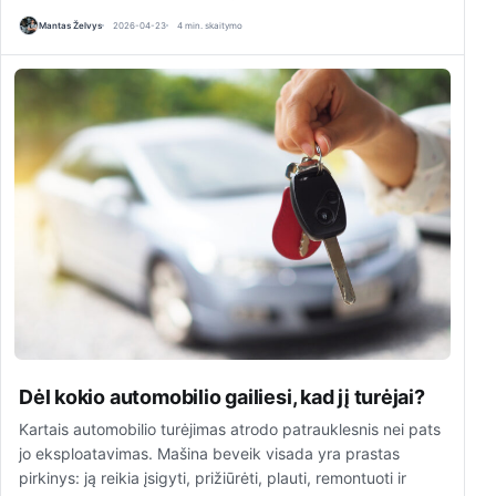
Mantas Želvys
2026-04-23
4 min. skaitymo
Dėl kokio automobilio gailiesi, kad jį turėjai?
Kartais automobilio turėjimas atrodo patrauklesnis nei pats
jo eksploatavimas. Mašina beveik visada yra prastas
pirkinys: ją reikia įsigyti, prižiūrėti, plauti, remontuoti ir