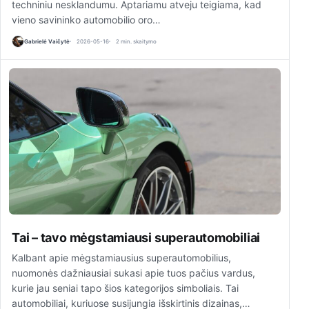
techniniu nesklandumu. Aptariamu atveju teigiama, kad
vieno savininko automobilio oro…
Gabrielė Vaičytė
2026-05-16
2 min. skaitymo
Tai – tavo mėgstamiausi superautomobiliai
Kalbant apie mėgstamiausius superautomobilius,
nuomonės dažniausiai sukasi apie tuos pačius vardus,
kurie jau seniai tapo šios kategorijos simboliais. Tai
automobiliai, kuriuose susijungia išskirtinis dizainas,…