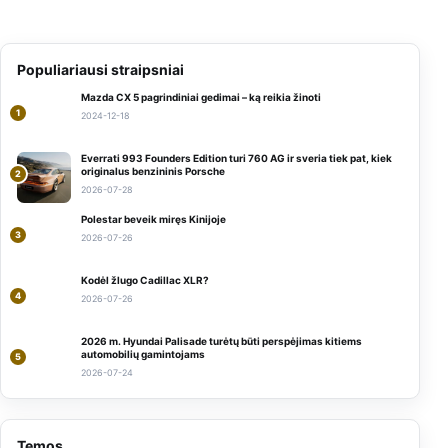
Populiariausi straipsniai
Mazda CX 5 pagrindiniai gedimai – ką reikia žinoti
1
2024-12-18
Everrati 993 Founders Edition turi 760 AG ir sveria tiek pat, kiek
originalus benzininis Porsche
2
2026-07-28
Polestar beveik miręs Kinijoje
3
2026-07-26
Kodėl žlugo Cadillac XLR?
4
2026-07-26
2026 m. Hyundai Palisade turėtų būti perspėjimas kitiems
automobilių gamintojams
5
2026-07-24
Temos