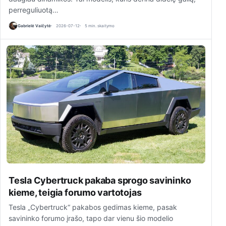
perreguliuotą…
Gabrielė Vaičytė
2026-07-12
5 min. skaitymo
Tesla Cybertruck pakaba sprogo savininko
kieme, teigia forumo vartotojas
Tesla „Cybertruck“ pakabos gedimas kieme, pasak
savininko forumo įrašo, tapo dar vienu šio modelio