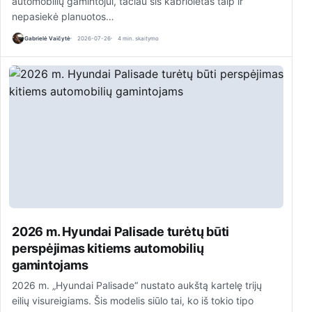
automobilių gamintojui, tačiau šis kabrioletas taip ir
nepasiekė planuotos…
Gabrielė Vaičytė
2026-07-26
4 min. skaitymo
2026 m. Hyundai Palisade turėtų būti
perspėjimas kitiems automobilių
gamintojams
2026 m. „Hyundai Palisade“ nustato aukštą kartelę trijų
eilių visureigiams. Šis modelis siūlo tai, ko iš tokio tipo