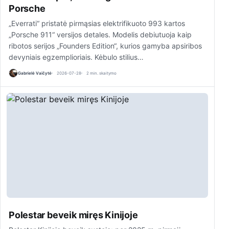
Porsche
„Everrati“ pristatė pirmąsias elektrifikuoto 993 kartos
„Porsche 911“ versijos detales. Modelis debiutuoja kaip
ribotos serijos „Founders Edition“, kurios gamyba apsiribos
devyniais egzemplioriais. Kėbulo stilius…
Gabrielė Vaičytė
2026-07-28
2 min. skaitymo
Polestar beveik miręs Kinijoje