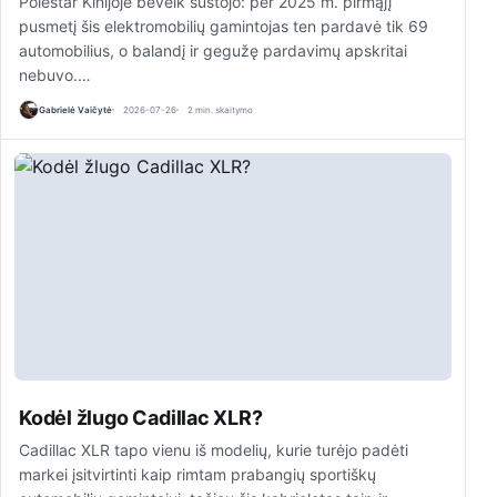
Polestar Kinijoje beveik sustojo: per 2025 m. pirmąjį
pusmetį šis elektromobilių gamintojas ten pardavė tik 69
automobilius, o balandį ir gegužę pardavimų apskritai
nebuvo.…
Gabrielė Vaičytė
2026-07-26
2 min. skaitymo
Kodėl žlugo Cadillac XLR?
Cadillac XLR tapo vienu iš modelių, kurie turėjo padėti
markei įsitvirtinti kaip rimtam prabangių sportiškų