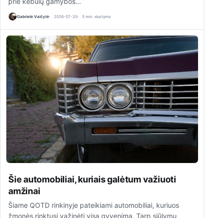
prie kėbulų gamybos…
Gabrielė Vaičytė
2026-07-20
5 min. skaitymo
Šie automobiliai, kuriais galėtum važiuoti
amžinai
Šiame QOTD rinkinyje pateikiami automobiliai, kuriuos
žmonės rinktųsi važinėti visą gyvenimą. Tarp siūlymų