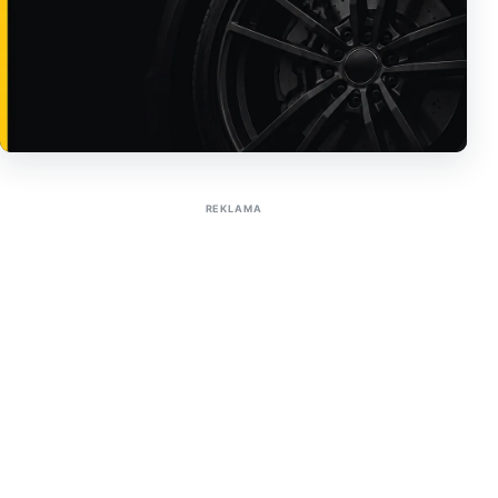
Sužinoti apie reklamą AutoTaktas portale
REKLAMA