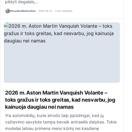
pildyti degalais,…
Dovydas Markevičius
2026-04-21
2 min. skaitymo
2026 m. Aston Martin Vanquish Volante –
toks gražus ir toks greitas, kad nesvarbu, jog
kainuoja daugiau nei namas
Yra automobilių, kurie atrodo taip įspūdingai, kad jų
važiavimo savybės tampa beveik antraeilis dalykas. Tokie
modeliai labiau primena meno kūrinį nei kasdienę