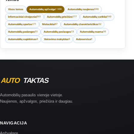
Visos temos
Automobilių apžvalga
Automobilių naujienos
1 309
646
Informaciniai straipsniai
Automobilių priežiūra
Automobilių varikliai
561
277
180
Automobilių sportas
Motociklai
Automobilių charakteristikos
171
87
52
Automobilių padangos
Automobilių paslaugos
Automobilių nuoma
51
13
10
Automobilių supirkimas
Vairavimo mokyklos
Autoservisai
8
6
1
Automobilių pasaulis vienoje vietoje.
Naujienos, apžvalgos, priežiūra ir daugiau.
NAVIGACIJA
Apžvalgos