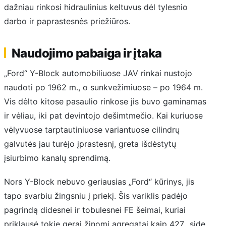
dažniau rinkosi hidraulinius keltuvus dėl tylesnio
darbo ir paprastesnės priežiūros.
Naudojimo pabaiga ir įtaka
„Ford“ Y-Block automobiliuose JAV rinkai nustojo
naudoti po 1962 m., o sunkvežimiuose – po 1964 m.
Vis dėlto kitose pasaulio rinkose jis buvo gaminamas
ir vėliau, iki pat devintojo dešimtmečio. Kai kuriuose
vėlyvuose tarptautiniuose variantuose cilindrų
galvutės jau turėjo įprastesnį, greta išdėstytų
įsiurbimo kanalų sprendimą.
Nors Y-Block nebuvo geriausias „Ford“ kūrinys, jis
tapo svarbiu žingsniu į priekį. Šis variklis padėjo
pagrindą didesnei ir tobulesnei FE šeimai, kuriai
priklausė tokie gerai žinomi agregatai kaip 427 „side