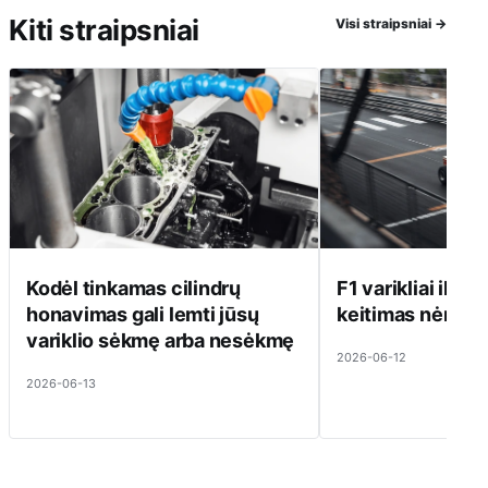
Kiti straipsniai
Visi straipsniai
→
Kodėl tinkamas cilindrų
F1 varikliai ilgai 
honavimas gali lemti jūsų
keitimas nėra pi
variklio sėkmę arba nesėkmę
2026-06-12
2026-06-13