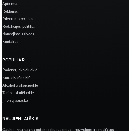
Apie mus
Reklama
Privatumo politika
Redakcijos politika
Naudojimo sąlygos
Kontaktai
POPULIARU
Padangų skaičiuoklė
Kuro skaičiuoklė
Alkoholio skaičiuoklė
Taršos skaičiuoklė
Įmonių paieška
NAUJIENLAIŠKIS
Gaukite naujausias automobilių naujienas, apžvalgas ir praktiškus