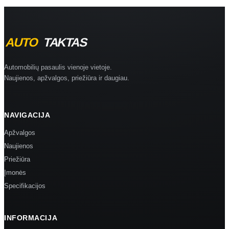
Automobilių pasaulis vienoje vietoje.
Naujienos, apžvalgos, priežiūra ir daugiau.
NAVIGACIJA
Apžvalgos
Naujienos
Priežiūra
Įmonės
Specifikacijos
INFORMACIJA