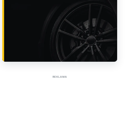
Sužinoti apie reklamą AutoTaktas portale
REKLAMA