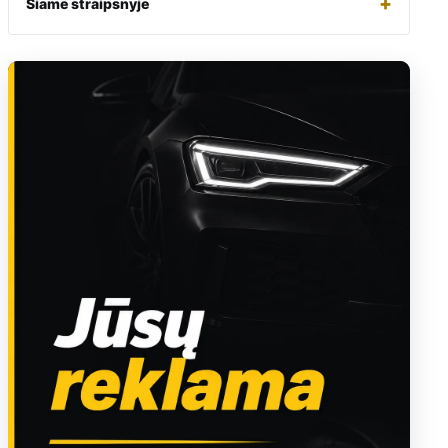
+
Šiame straipsnyje