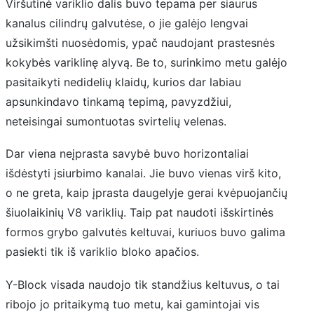
Viršutinė variklio dalis buvo tepama per siaurus
kanalus cilindrų galvutėse, o jie galėjo lengvai
užsikimšti nuosėdomis, ypač naudojant prastesnės
kokybės variklinę alyvą. Be to, surinkimo metu galėjo
pasitaikyti nedidelių klaidų, kurios dar labiau
apsunkindavo tinkamą tepimą, pavyzdžiui,
neteisingai sumontuotas svirtelių velenas.
Dar viena neįprasta savybė buvo horizontaliai
išdėstyti įsiurbimo kanalai. Jie buvo vienas virš kito,
o ne greta, kaip įprasta daugelyje gerai kvėpuojančių
šiuolaikinių V8 variklių. Taip pat naudoti išskirtinės
formos grybo galvutės keltuvai, kuriuos buvo galima
pasiekti tik iš variklio bloko apačios.
Y-Block visada naudojo tik standžius keltuvus, o tai
ribojo jo pritaikymą tuo metu, kai gamintojai vis