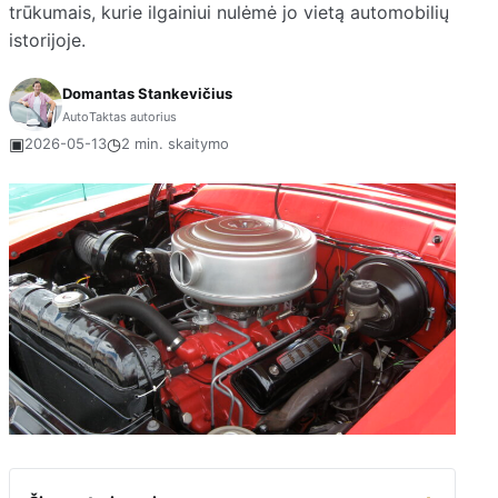
trūkumais, kurie ilgainiui nulėmė jo vietą automobilių
istorijoje.
Domantas Stankevičius
AutoTaktas autorius
▣
◷
2026-05-13
2 min. skaitymo