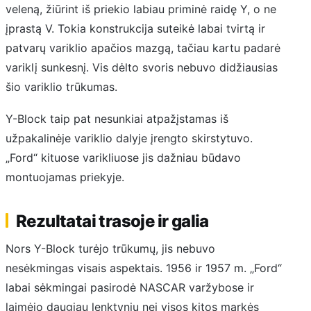
veleną, žiūrint iš priekio labiau priminė raidę Y, o ne
įprastą V. Tokia konstrukcija suteikė labai tvirtą ir
patvarų variklio apačios mazgą, tačiau kartu padarė
variklį sunkesnį. Vis dėlto svoris nebuvo didžiausias
šio variklio trūkumas.
Y-Block taip pat nesunkiai atpažįstamas iš
užpakalinėje variklio dalyje įrengto skirstytuvo.
„Ford“ kituose varikliuose jis dažniau būdavo
montuojamas priekyje.
Rezultatai trasoje ir galia
Nors Y-Block turėjo trūkumų, jis nebuvo
nesėkmingas visais aspektais. 1956 ir 1957 m. „Ford“
labai sėkmingai pasirodė NASCAR varžybose ir
laimėjo daugiau lenktynių nei visos kitos markės