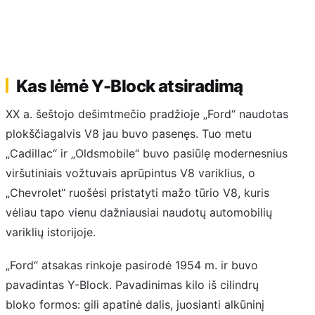
Kas lėmė Y-Block atsiradimą
XX a. šeštojo dešimtmečio pradžioje „Ford“ naudotas
plokščiagalvis V8 jau buvo pasenęs. Tuo metu
„Cadillac“ ir „Oldsmobile“ buvo pasiūlę modernesnius
viršutiniais vožtuvais aprūpintus V8 variklius, o
„Chevrolet“ ruošėsi pristatyti mažo tūrio V8, kuris
vėliau tapo vienu dažniausiai naudotų automobilių
variklių istorijoje.
„Ford“ atsakas rinkoje pasirodė 1954 m. ir buvo
pavadintas Y-Block. Pavadinimas kilo iš cilindrų
bloko formos: gili apatinė dalis, juosianti alkūninį