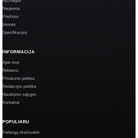
Apžvalgos
Naujienos
Priežiūra
Įmonės
Specifikacijos
INFORMACIJA
Apie mus
Reklama
Privatumo politika
Redakcijos politika
Naudojimo sąlygos
Kontaktai
POPULIARU
Padangų skaičiuoklė