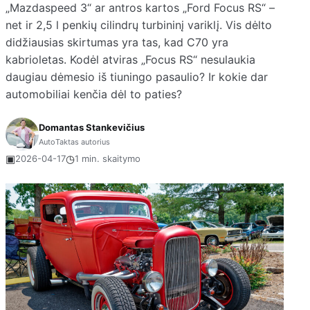
„Mazdaspeed 3“ ar antros kartos „Ford Focus RS“ –
net ir 2,5 l penkių cilindrų turbininį variklį. Vis dėlto
didžiausias skirtumas yra tas, kad C70 yra
kabrioletas. Kodėl atviras „Focus RS“ nesulaukia
daugiau dėmesio iš tiuningo pasaulio? Ir kokie dar
automobiliai kenčia dėl to paties?
Domantas Stankevičius
AutoTaktas autorius
▣
◷
2026-04-17
1 min. skaitymo