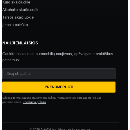
Kuro skaičiuoklė
Alkoholio skaičiuoklė
Taršos skaičiuoklė
Įmonių paieška
NAUJIENLAIŠKIS
Gaukite naujausias automobilių naujienas, apžvalgas ir praktiškus
patarimus.
Jūsų el. paštas
PRENUMERUOTI
Užpildę formą gausite patvirtinimo laišką. Nepatvirtintas adresas po 48 val.
panaikinamas.
Privatumo politika
.
© 2026 AutoTaktas. Visos teisės saugomos.