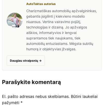
AutoTaktas autorius
Charizmatiškas automobilių apžvalgininkas,
gebantis įsigilinti į kiekvieno modelio
niuansus. Vertina vairavimo pojūtį,
technologijas ir dizainą. Jo apžvalgos
aiškios, informatyvios ir lengvai
suprantamos tiek naujokams, tiek
automobilių entuziastams. Mėgsta subtilų
humorą ir objektyvias įžvalgas.
Daugiau straipsnių
→
Parašykite komentarą
El. pašto adresas nebus skelbiamas.
Būtini laukeliai
pažymėti
*