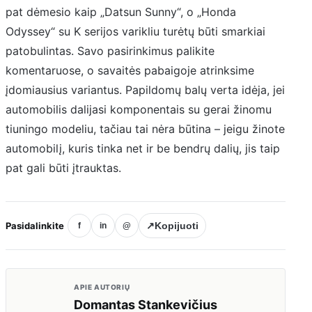
pat dėmesio kaip „Datsun Sunny“, o „Honda
Odyssey“ su K serijos varikliu turėtų būti smarkiai
patobulintas. Savo pasirinkimus palikite
komentaruose, o savaitės pabaigoje atrinksime
įdomiausius variantus. Papildomų balų verta idėja, jei
automobilis dalijasi komponentais su gerai žinomu
tiuningo modeliu, tačiau tai nėra būtina – jeigu žinote
automobilį, kuris tinka net ir be bendrų dalių, jis taip
pat gali būti įtrauktas.
Pasidalinkite
↗
Kopijuoti
f
in
@
APIE AUTORIŲ
Domantas Stankevičius