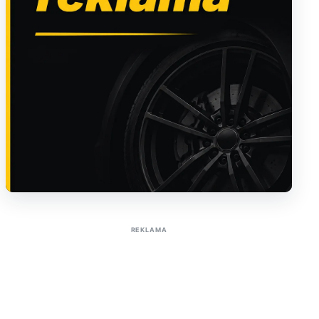
Sužinoti apie reklamą AutoTaktas portale
REKLAMA