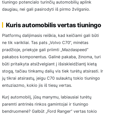
tiuningo potencialo turinčių automobilių aplink
daugiau, nei gali pasirodyti iš pirmo žvilgsnio.
Kuris automobilis vertas tiuningo
Platformų dalijimasis reiškia, kad keičiami gali būti
ne tik varikliai. Tas pats „Volvo C70“, minėtas
pradžioje, priekyje gali priimti „Mazdaspeed“
pakabos komponentus. Galinė pakaba, žinoma, turi
būti pritaikyta atsižvelgiant į išsiskleidžiantį kietą
stogą, tačiau tinkamų dalių vis tiek turėtų atsirasti. Ir
jų tikrai atsirastų, jeigu C70 sulauktų tokio tiuningo
entuziazmo, kokio jis iš tiesų vertas.
Kurį automobilį, jūsų manymu, labiausiai turėtų
paremti antrinės rinkos gamintojai ir tiuningo
bendruomenė? Galbūt „Ford Ranger“ vertas tokio