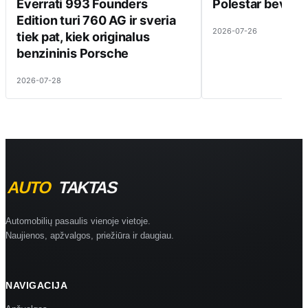
Everrati 993 Founders
Polestar beveik 
Edition turi 760 AG ir sveria
2026-07-26
tiek pat, kiek originalus
benzininis Porsche
2026-07-28
Automobilių pasaulis vienoje vietoje.
Naujienos, apžvalgos, priežiūra ir daugiau.
NAVIGACIJA