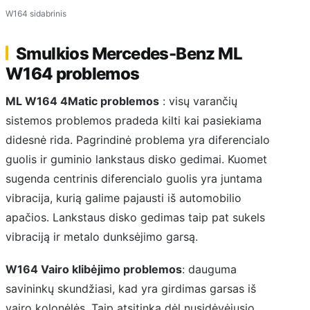
W164 sidabrinis
Smulkios Mercedes-Benz ML
W164 problemos
ML W164 4Matic problemos
: visų varančių
sistemos problemos pradeda kilti kai pasiekiama
didesnė rida. Pagrindinė problema yra diferencialo
guolis ir guminio lankstaus disko gedimai. Kuomet
sugenda centrinis diferencialo guolis yra juntama
vibracija, kurią galime pajausti iš automobilio
apačios. Lankstaus disko gedimas taip pat sukels
vibraciją ir metalo dunksėjimo garsą.
W164 Vairo klibėjimo problemos
: dauguma
savininkų skundžiasi, kad yra girdimas garsas iš
vairo kolonėlės. Taip atsitinka dėl nusidėvėjusio