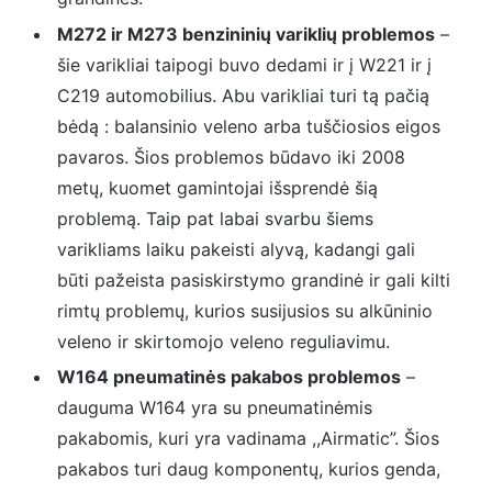
M272 ir M273 benzininių variklių problemos
–
šie varikliai taipogi buvo dedami ir į W221 ir į
C219 automobilius. Abu varikliai turi tą pačią
bėdą : balansinio veleno arba tuščiosios eigos
pavaros. Šios problemos būdavo iki 2008
metų, kuomet gamintojai išsprendė šią
problemą. Taip pat labai svarbu šiems
varikliams laiku pakeisti alyvą, kadangi gali
būti pažeista pasiskirstymo grandinė ir gali kilti
rimtų problemų, kurios susijusios su alkūninio
veleno ir skirtomojo veleno reguliavimu.
W164 pneumatinės pakabos problemos
–
dauguma W164 yra su pneumatinėmis
pakabomis, kuri yra vadinama ,,Airmatic”. Šios
pakabos turi daug komponentų, kurios genda,