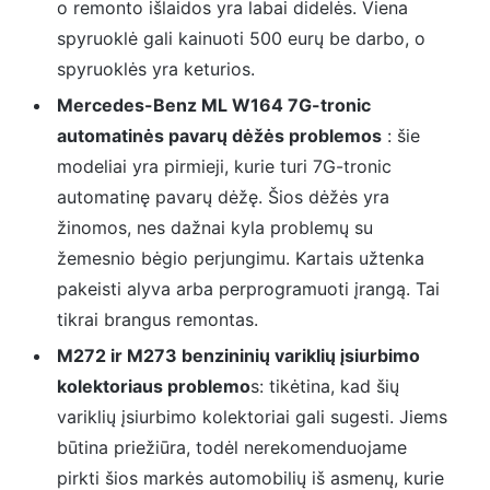
o remonto išlaidos yra labai didelės. Viena
spyruoklė gali kainuoti 500 eurų be darbo, o
spyruoklės yra keturios.
Mercedes-Benz ML W164 7G-tronic
automatinės pavarų dėžės problemos
: šie
modeliai yra pirmieji, kurie turi 7G-tronic
automatinę pavarų dėžę. Šios dėžės yra
žinomos, nes dažnai kyla problemų su
žemesnio bėgio perjungimu. Kartais užtenka
pakeisti alyva arba perprogramuoti įrangą. Tai
tikrai brangus remontas.
M272 ir M273 benzininių variklių įsiurbimo
kolektoriaus problemo
s: tikėtina, kad šių
variklių įsiurbimo kolektoriai gali sugesti. Jiems
būtina priežiūra, todėl nerekomenduojame
pirkti šios markės automobilių iš asmenų, kurie