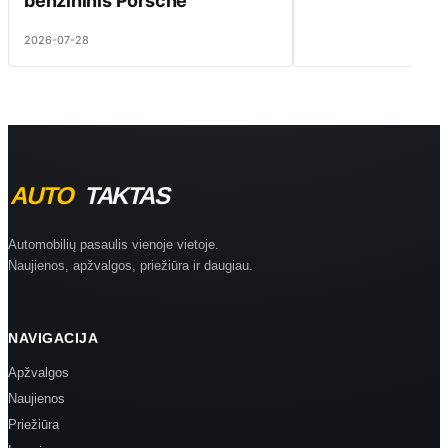
benzininis Porsche
2026-07-28
Automobilių pasaulis vienoje vietoje.
Naujienos, apžvalgos, priežiūra ir daugiau.
NAVIGACIJA
Apžvalgos
Naujienos
Priežiūra