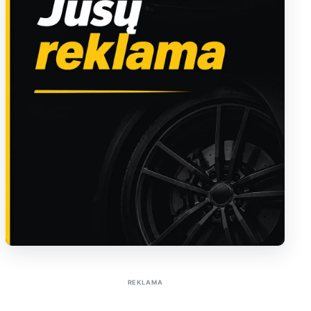
Sužinoti apie reklamą AutoTaktas portale
REKLAMA