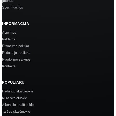
Įmonės
Specifikacijos
INFORMACIJA
Apie mus
Reklama
Privatumo politika
Redakcijos politika
Naudojimo sąlygos
Kontaktai
POPULIARU
Padangų skaičiuoklė
Kuro skaičiuoklė
Alkoholio skaičiuoklė
Taršos skaičiuoklė