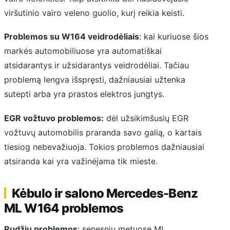
viršutinio vairo veleno guolio, kurį reikia keisti.
Problemos su W164 veidrodėliais
: kai kuriuose šios
markės automobiliuose yra automatiškai
atsidarantys ir užsidarantys veidrodėliai. Tačiau
problemą lengva išspręsti, dažniausiai užtenka
sutepti arba yra prastos elektros jungtys.
EGR vožtuvo problemos:
dėl užsikimšusių EGR
vožtuvų automobilis praranda savo galią, o kartais
tiesiog nebevažiuoja. Tokios problemos dažniausiai
atsiranda kai yra važinėjama tik mieste.
Kėbulo ir salono Mercedes-Benz
ML W164 problemos
Rudžių problemos
: senesnių metuose ML