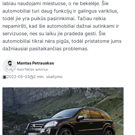
labiau naudojami miestuose, o ne bekelėje. Šie
automobiliai turi daug funkcijų ir galingus variklius,
todėl jie yra puikūs pasirinkimai. Tačiau reikia
nepamiršti, kad šie automobiliai dažnai sutinkami ir
servizuose, nes su laiku jie pradeda gesti. Šie
automobiliai tikrai nėra pigūs, todėl pristatome jums
dažniausiai pasitaikančias problemas.
Mantas Petrauskas
AutoTaktas autorius
▣
◷
2022-05-03
2 min. skaitymo