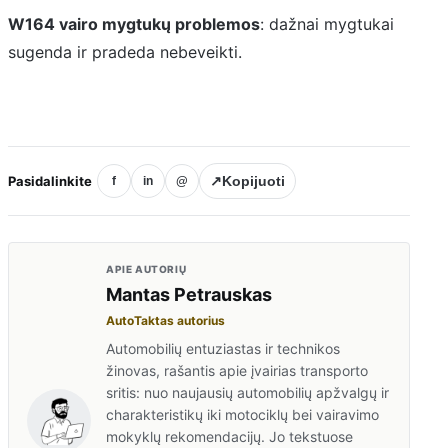
W164 vairo mygtukų problemos
: dažnai mygtukai
sugenda ir pradeda nebeveikti.
Pasidalinkite
↗
Kopijuoti
f
in
@
APIE AUTORIŲ
Mantas Petrauskas
AutoTaktas autorius
Automobilių entuziastas ir technikos
žinovas, rašantis apie įvairias transporto
sritis: nuo naujausių automobilių apžvalgų ir
charakteristikų iki motociklų bei vairavimo
mokyklų rekomendacijų. Jo tekstuose