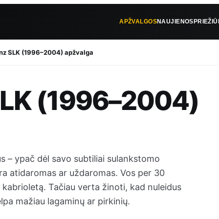
APŽVALGOS
NAUJIENOS
PRIEŽI
z SLK (1996–2004) apžvalga
LK (1996–2004)
s – ypač dėl savo subtiliai sulankstomo
 yra atidaromas ar uždaromas. Vos per 30
ą kabrioletą. Tačiau verta žinoti, kad nuleidus
pa mažiau lagaminų ar pirkinių.