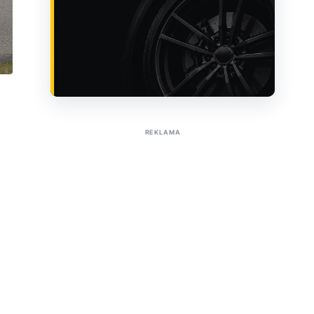
Sužinoti apie reklamą AutoTaktas portale
REKLAMA