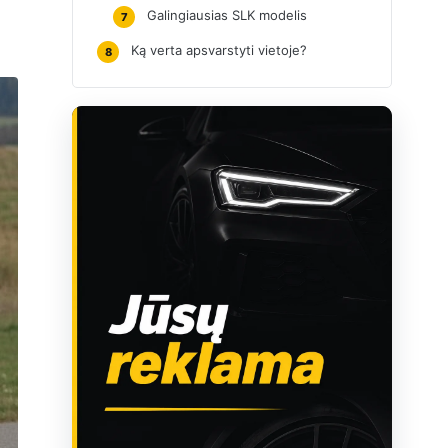
Galingiausias SLK modelis
7
Ką verta apsvarstyti vietoje?
8