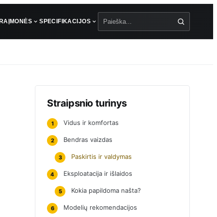
ŪRA
ĮMONĖS
SPECIFIKACIJOS
Paieška
Straipsnio turinys
Vidus ir komfortas
1
Bendras vaizdas
2
Paskirtis ir valdymas
3
Eksploatacija ir išlaidos
4
Kokia papildoma našta?
5
Modelių rekomendacijos
6