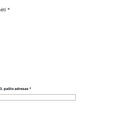
mėti
*
El. pašto adresas
*