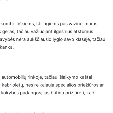
 komfortiškiems, stilingiems pasivažinėjimams.
geras, tačiau važiuojant ilgesnius atstumus
vybės nėra aukščiausio lygio savo klasėje, tačiau
akanka.
automobilių rinkoje, tačiau išlaikymo kaštai
kabrioletų, nes reikalauja specialios priežiūros ar
 kokybės padangos; jas būtina prižiūrėti, kad