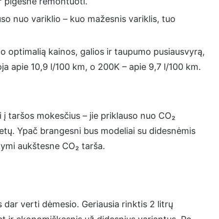
r pigesnė remontuoti.
o nuo variklio – kuo mažesnis variklis, tuo
lo optimalią kainos, galios ir taupumo pusiausvyrą,
ja apie 10,9 l/100 km, o 200K – apie 9,7 l/100 km.
ti į taršos mokesčius – jie priklauso nuo CO₂
 metų. Ypač brangesni bus modeliai su didesnėmis
ižymi aukštesne CO₂ tarša.
dar verti dėmesio. Geriausia rinktis 2 litrų