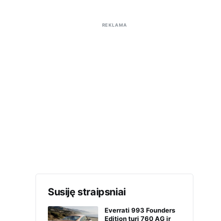
REKLAMA
Susiję straipsniai
Everrati 993 Founders
Edition turi 760 AG ir