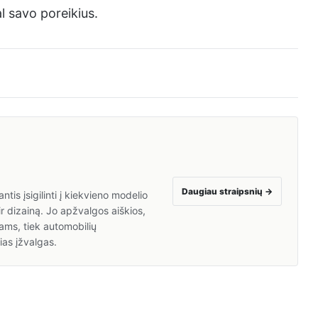
al savo poreikius.
Daugiau straipsnių
→
is įsigilinti į kiekvieno modelio
ir dizainą. Jo apžvalgos aiškios,
ams, tiek automobilių
ias įžvalgas.