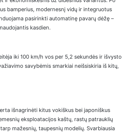
et ir ekonomiškesnis už didesnius variantus. Po
ius bamperius, modernesnį vidų ir integruotus
nduojama pasirinkti automatinę pavarų dėžę –
 naudojantis kasdien.
itėja iki 100 km/h vos per 5,2 sekundės ir išvysto
važiavimo savybėmis smarkiai neišsiskiria iš kitų,
ta išnagrinėti kitus vokiškus bei japoniškus
žemesnių eksploatacijos kaštų, rastų patrauklių
k tarp mažesnių, taupesnių modelių. Svarbiausia