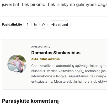
įsivertinti tiek pirkimo, tiek išlaikymo galimybes pag
Pasidalinkite
↗
Kopijuoti
f
in
@
APIE AUTORIŲ
Domantas Stankevičius
AutoTaktas autorius
Charizmatiškas automobilių apžvalgininkas, gebant
niuansus. Vertina vairavimo pojūtį, technologijas 
informatyvios ir lengvai suprantamos tiek naujok
entuziastams. Mėgsta subtilų humorą ir objektyv
Parašykite komentarą