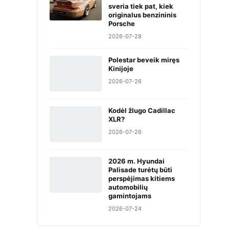
sveria tiek pat, kiek
originalus benzininis
Porsche
2026-07-28
Polestar beveik miręs
Kinijoje
2026-07-26
Kodėl žlugo Cadillac
XLR?
2026-07-26
2026 m. Hyundai
Palisade turėtų būti
perspėjimas kitiems
automobilių
gamintojams
2026-07-24