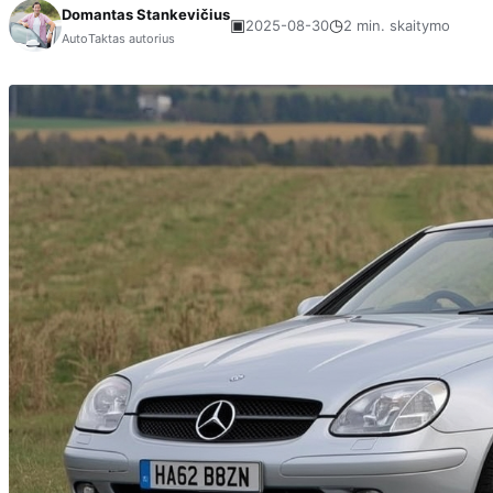
Domantas Stankevičius
▣
◷
2025-08-30
2 min. skaitymo
AutoTaktas autorius