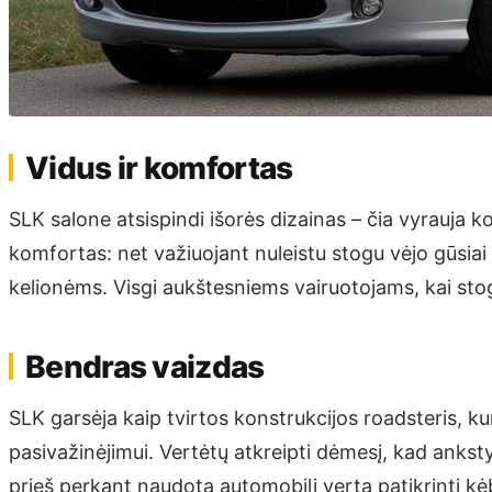
Vidus ir komfortas
SLK salone atsispindi išorės dizainas – čia vyrauja ko
komfortas: net važiuojant nuleistu stogu vėjo gūsiai
kelionėms. Visgi aukštesniems vairuotojams, kai stoga
Bendras vaizdas
SLK garsėja kaip tvirtos konstrukcijos roadsteris, ku
pasivažinėjimui. Vertėtų atkreipti dėmesį, kad ankstyv
prieš perkant naudotą automobilį verta patikrinti kė