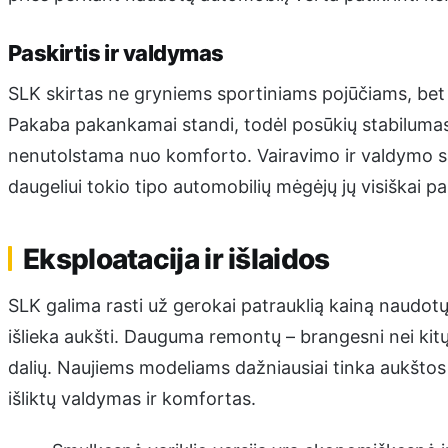
Paskirtis ir valdymas
SLK skirtas ne gryniems sportiniams pojūčiams, bet
Pakaba pakankamai standi, todėl posūkių stabilumas 
nenutolstama nuo komforto. Vairavimo ir valdymo sa
daugeliui tokio tipo automobilių mėgėjų jų visiškai p
Eksploatacija ir išlaidos
SLK galima rasti už gerokai patrauklią kainą naudotų 
išlieka aukšti. Dauguma remontų – brangesni nei kitų 
dalių. Naujiems modeliams dažniausiai tinka aukštos
išliktų valdymas ir komfortas.