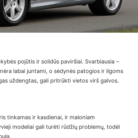
kybės pojūtis ir solidūs paviršiai. Svarbiausia –
 nėra labai juntami, o sėdynės patogios ir ilgoms
s uždengtas, gali pritrūkti vietos virš galvos.
ris tinkamas ir kasdienai, ir maloniam
ieji modeliai gali turėti rūdžių problemų, todėl
bulą.