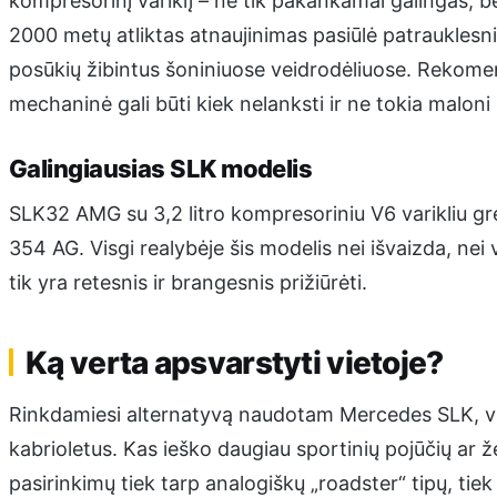
kompresorinį variklį – ne tik pakankamai galingas, b
2000 metų atliktas atnaujinimas pasiūlė patrauklesn
posūkių žibintus šoniniuose veidrodėliuose. Rekome
mechaninė gali būti kiek nelanksti ir ne tokia maloni
Galingiausias SLK modelis
SLK32 AMG su 3,2 litro kompresoriniu V6 varikliu gre
354 AG. Visgi realybėje šis modelis nei išvaizda, nei 
tik yra retesnis ir brangesnis prižiūrėti.
Ką verta apsvarstyti vietoje?
Rinkdamiesi alternatyvą naudotam Mercedes SLK, ver
kabrioletus. Kas ieško daugiau sportinių pojūčių ar 
pasirinkimų tiek tarp analogiškų „roadster“ tipų, tie