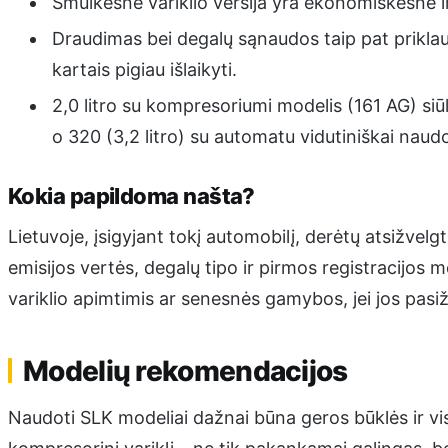
Smulkesnė variklio versija yra ekonomiškesnė i
Draudimas bei degalų sąnaudos taip pat priklaus
kartais pigiau išlaikyti.
2,0 litro su kompresoriumi modelis (161 AG) siū
o 320 (3,2 litro) su automatu vidutiniškai naudo
Kokia papildoma našta?
Lietuvoje, įsigyjant tokį automobilį, derėtų atsižvelg
emisijos vertės, degalų tipo ir pirmos registracijos
variklio apimtimis ar senesnės gamybos, jei jos pas
Modelių rekomendacijos
Naudoti SLK modeliai dažnai būna geros būklės ir vis 