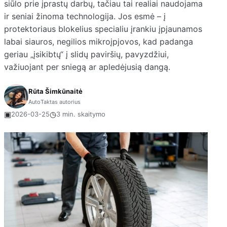
siūlo prie įprastų darbų, tačiau tai realiai naudojama
ir seniai žinoma technologija. Jos esmė – į
protektoriaus blokelius specialiu įrankiu įpjaunamos
labai siauros, negilios mikroįpjovos, kad padanga
geriau „įsikibtų“ į slidų paviršių, pavyzdžiui,
važiuojant per sniegą ar apledėjusią dangą.
Rūta Šimkūnaitė
AutoTaktas autorius
▣
◷
2026-03-25
3 min. skaitymo