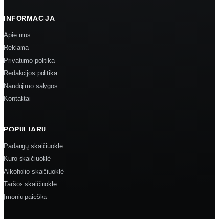
INFORMACIJA
Apie mus
Reklama
Privatumo politika
Redakcijos politika
Naudojimo sąlygos
Kontaktai
POPULIARU
Padangų skaičiuoklė
Kuro skaičiuoklė
Alkoholio skaičiuoklė
Taršos skaičiuoklė
Įmonių paieška