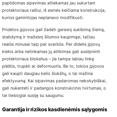
papildomas sipavimas atliekamas jau sukurtam
protektoriaus raštui, iš esmės keičiama konstrukcija,
kurios gamintojas neplanavo modifikuoti.
Pridėtos įpjovos gali žadėti geresnį sukibimą žiemą,
stabdymą ir mažesnį šilumos kaupimąsi, tačiau
realūs minusai taip pat svarbūs. Per didelis įpjovų
kiekis arba netinkamas jų atlikimas gali susilpninti
protektoriaus blokelius – jie tampa labiau linkę
plėštis, trupėti ar deformuotis. Be to, tokios įpjovos
gali kaupti daugiau kelio šiukšlių, o tai mažina
efektyvumą. Kai sipavimas padaromas nekokybiškai,
gali nukentėti ir padangos konstrukcinis tvirtumas, o
tai tiesiogiai susiję su saugumu.
Garantija ir rizikos kasdienėmis sąlygomis