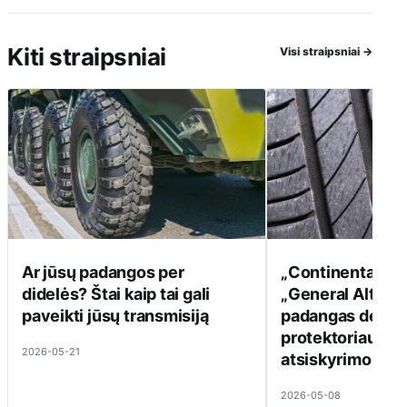
Kiti straipsniai
Visi straipsniai
→
Ar jūsų padangos per
„Continental“ a
didelės? Štai kaip tai gali
„General Altima
paveikti jūsų transmisiją
padangas dėl st
protektoriaus s
2026-05-21
atsiskyrimo
2026-05-08