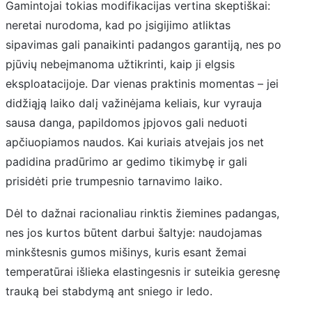
Gamintojai tokias modifikacijas vertina skeptiškai:
neretai nurodoma, kad po įsigijimo atliktas
sipavimas gali panaikinti padangos garantiją, nes po
pjūvių nebeįmanoma užtikrinti, kaip ji elgsis
eksploatacijoje. Dar vienas praktinis momentas – jei
didžiąją laiko dalį važinėjama keliais, kur vyrauja
sausa danga, papildomos įpjovos gali neduoti
apčiuopiamos naudos. Kai kuriais atvejais jos net
padidina pradūrimo ar gedimo tikimybę ir gali
prisidėti prie trumpesnio tarnavimo laiko.
Dėl to dažnai racionaliau rinktis žiemines padangas,
nes jos kurtos būtent darbui šaltyje: naudojamas
minkštesnis gumos mišinys, kuris esant žemai
temperatūrai išlieka elastingesnis ir suteikia geresnę
trauką bei stabdymą ant sniego ir ledo.