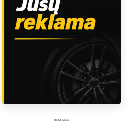
Sužinoti apie reklamą AutoTaktas portale
REKLAMA