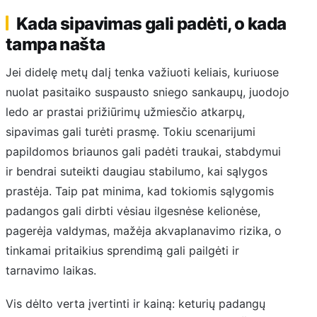
Kada sipavimas gali padėti, o kada
tampa našta
Jei didelę metų dalį tenka važiuoti keliais, kuriuose
nuolat pasitaiko suspausto sniego sankaupų, juodojo
ledo ar prastai prižiūrimų užmiesčio atkarpų,
sipavimas gali turėti prasmę. Tokiu scenarijumi
papildomos briaunos gali padėti traukai, stabdymui
ir bendrai suteikti daugiau stabilumo, kai sąlygos
prastėja. Taip pat minima, kad tokiomis sąlygomis
padangos gali dirbti vėsiau ilgesnėse kelionėse,
pagerėja valdymas, mažėja akvaplanavimo rizika, o
tinkamai pritaikius sprendimą gali pailgėti ir
tarnavimo laikas.
Vis dėlto verta įvertinti ir kainą: keturių padangų