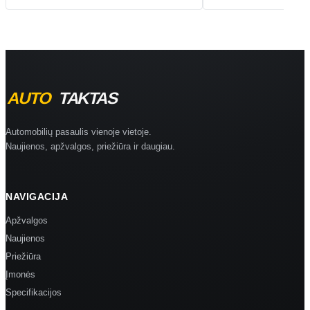
Automobilių pasaulis vienoje vietoje.
Naujienos, apžvalgos, priežiūra ir daugiau.
NAVIGACIJA
Apžvalgos
Naujienos
Priežiūra
Įmonės
Specifikacijos