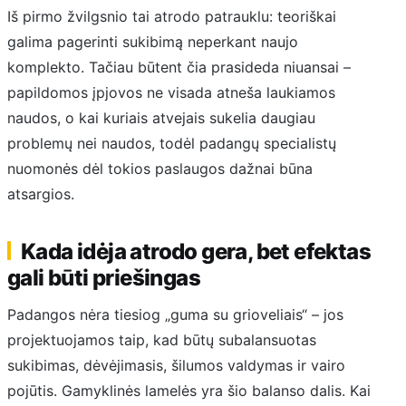
Iš pirmo žvilgsnio tai atrodo patrauklu: teoriškai
galima pagerinti sukibimą neperkant naujo
komplekto. Tačiau būtent čia prasideda niuansai –
papildomos įpjovos ne visada atneša laukiamos
naudos, o kai kuriais atvejais sukelia daugiau
problemų nei naudos, todėl padangų specialistų
nuomonės dėl tokios paslaugos dažnai būna
atsargios.
Kada idėja atrodo gera, bet efektas
gali būti priešingas
Padangos nėra tiesiog „guma su grioveliais“ – jos
projektuojamos taip, kad būtų subalansuotas
sukibimas, dėvėjimasis, šilumos valdymas ir vairo
pojūtis. Gamyklinės lamelės yra šio balanso dalis. Kai