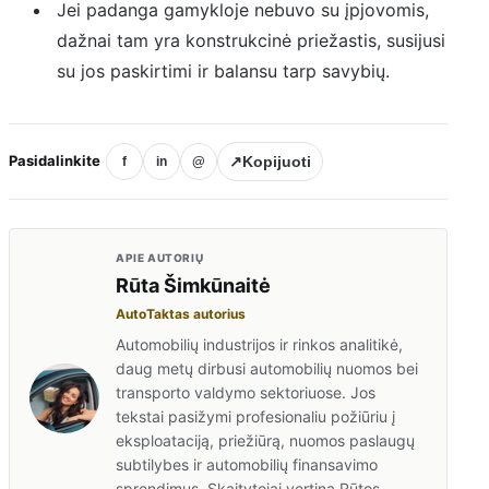
Jei padanga gamykloje nebuvo su įpjovomis,
dažnai tam yra konstrukcinė priežastis, susijusi
su jos paskirtimi ir balansu tarp savybių.
Pasidalinkite
↗
Kopijuoti
f
in
@
APIE AUTORIŲ
Rūta Šimkūnaitė
AutoTaktas autorius
Automobilių industrijos ir rinkos analitikė,
daug metų dirbusi automobilių nuomos bei
transporto valdymo sektoriuose. Jos
tekstai pasižymi profesionaliu požiūriu į
eksploataciją, priežiūrą, nuomos paslaugų
subtilybes ir automobilių finansavimo
sprendimus. Skaitytojai vertina Rūtos