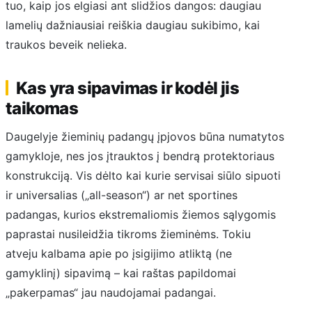
tuo, kaip jos elgiasi ant slidžios dangos: daugiau
lamelių dažniausiai reiškia daugiau sukibimo, kai
traukos beveik nelieka.
Kas yra sipavimas ir kodėl jis
taikomas
Daugelyje žieminių padangų įpjovos būna numatytos
gamykloje, nes jos įtrauktos į bendrą protektoriaus
konstrukciją. Vis dėlto kai kurie servisai siūlo sipuoti
ir universalias („all-season“) ar net sportines
padangas, kurios ekstremaliomis žiemos sąlygomis
paprastai nusileidžia tikroms žieminėms. Tokiu
atveju kalbama apie po įsigijimo atliktą (ne
gamyklinį) sipavimą – kai raštas papildomai
„pakerpamas“ jau naudojamai padangai.