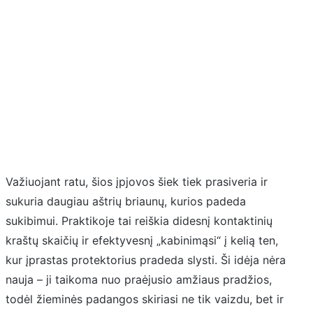
Važiuojant ratu, šios įpjovos šiek tiek prasiveria ir
sukuria daugiau aštrių briaunų, kurios padeda
sukibimui. Praktikoje tai reiškia didesnį kontaktinių
kraštų skaičių ir efektyvesnį „kabinimąsi“ į kelią ten,
kur įprastas protektorius pradeda slysti. Ši idėja nėra
nauja – ji taikoma nuo praėjusio amžiaus pradžios,
todėl žieminės padangos skiriasi ne tik vaizdu, bet ir