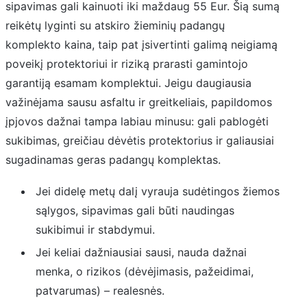
sipavimas gali kainuoti iki maždaug 55 Eur. Šią sumą
reikėtų lyginti su atskiro žieminių padangų
komplekto kaina, taip pat įsivertinti galimą neigiamą
poveikį protektoriui ir riziką prarasti gamintojo
garantiją esamam komplektui. Jeigu daugiausia
važinėjama sausu asfaltu ir greitkeliais, papildomos
įpjovos dažnai tampa labiau minusu: gali pablogėti
sukibimas, greičiau dėvėtis protektorius ir galiausiai
sugadinamas geras padangų komplektas.
Jei didelę metų dalį vyrauja sudėtingos žiemos
sąlygos, sipavimas gali būti naudingas
sukibimui ir stabdymui.
Jei keliai dažniausiai sausi, nauda dažnai
menka, o rizikos (dėvėjimasis, pažeidimai,
patvarumas) – realesnės.