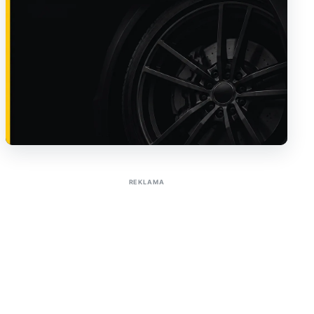
Sužinoti apie reklamą AutoTaktas portale
REKLAMA