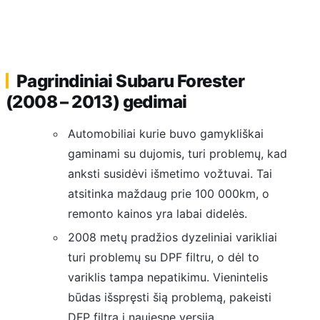
Pagrindiniai Subaru Forester
(2008 – 2013) gedimai
Automobiliai kurie buvo gamykliškai
gaminami su dujomis, turi problemų, kad
anksti susidėvi išmetimo vožtuvai. Tai
atsitinka maždaug prie 100 000km, o
remonto kainos yra labai didelės.
2008 metų pradžios dyzeliniai varikliai
turi problemų su DPF filtru, o dėl to
variklis tampa nepatikimu. Vienintelis
būdas išspręsti šią problemą, pakeisti
DFP filtrą į naujesnę versiją.