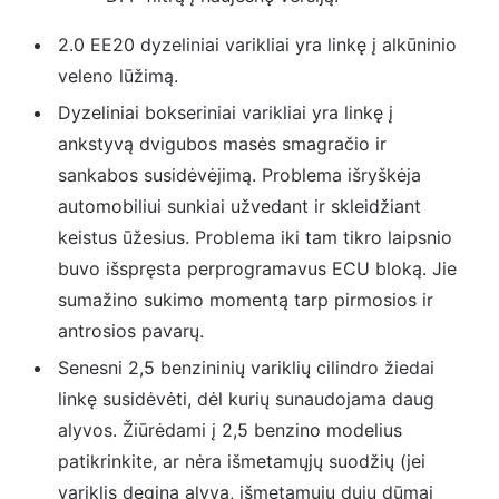
2.0 EE20 dyzeliniai varikliai yra linkę į alkūninio
veleno lūžimą.
Dyzeliniai bokseriniai varikliai yra linkę į
ankstyvą dvigubos masės smagračio ir
sankabos susidėvėjimą. Problema išryškėja
automobiliui sunkiai užvedant ir skleidžiant
keistus ūžesius. Problema iki tam tikro laipsnio
buvo išspręsta perprogramavus ECU bloką. Jie
sumažino sukimo momentą tarp pirmosios ir
antrosios pavarų.
Senesni 2,5 benzininių variklių cilindro žiedai
linkę susidėvėti, dėl kurių sunaudojama daug
alyvos. Žiūrėdami į 2,5 benzino modelius
patikrinkite, ar nėra išmetamųjų suodžių (jei
variklis degina alyvą, išmetamųjų dujų dūmai