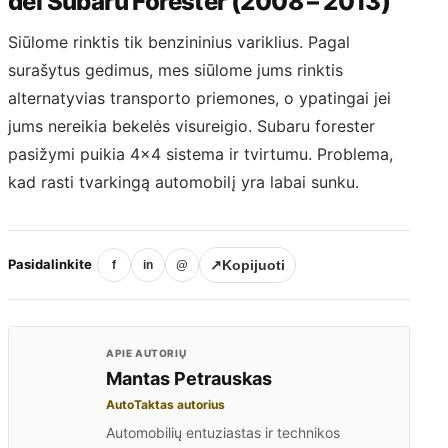
dėl Subaru Forester (2008 – 2013)
Siūlome rinktis tik benzininius variklius. Pagal
surašytus gedimus, mes siūlome jums rinktis
alternatyvias transporto priemones, o ypatingai jei
jums nereikia bekelės visureigio. Subaru forester
pasižymi puikia 4×4 sistema ir tvirtumu. Problema,
kad rasti tvarkingą automobilį yra labai sunku.
Pasidalinkite
↗
Kopijuoti
f
in
@
APIE AUTORIŲ
Mantas Petrauskas
AutoTaktas autorius
Automobilių entuziastas ir technikos