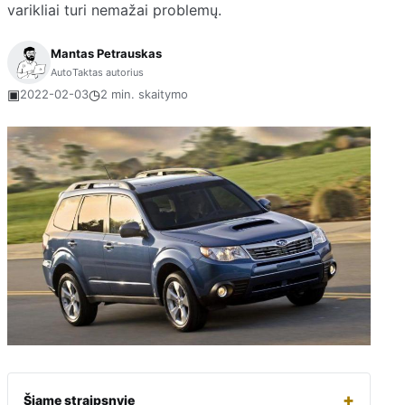
varikliai turi nemažai problemų.
Mantas Petrauskas
AutoTaktas autorius
▣
◷
2022-02-03
2 min. skaitymo
+
Šiame straipsnyje