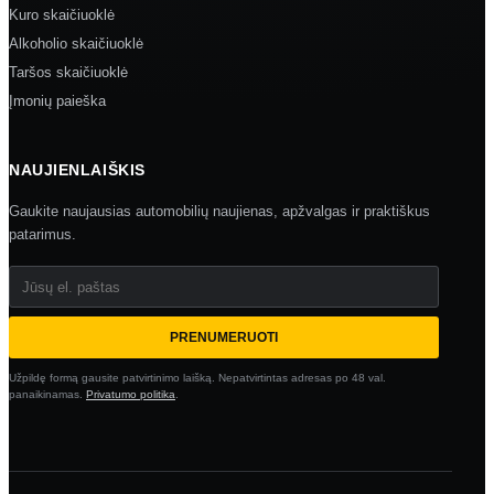
Kuro skaičiuoklė
Alkoholio skaičiuoklė
Taršos skaičiuoklė
Įmonių paieška
NAUJIENLAIŠKIS
Gaukite naujausias automobilių naujienas, apžvalgas ir praktiškus
patarimus.
Jūsų el. paštas
PRENUMERUOTI
Užpildę formą gausite patvirtinimo laišką. Nepatvirtintas adresas po 48 val.
panaikinamas.
Privatumo politika
.