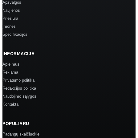
Apžvalgos
Naujienos
Priežiūra
Įmonės
Specifikacijos
INFORMACIJA
Apie mus
Reklama
Privatumo politika
Redakcijos politika
Naudojimo sąlygos
Kontaktai
POPULIARU
Padangų skaičiuoklė