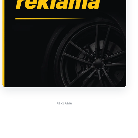
Sužinoti apie reklamą AutoTaktas portale
REKLAMA