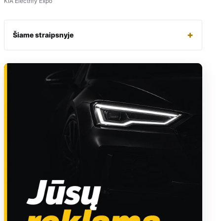
KIA Electrify Expo
+
Šiame straipsnyje