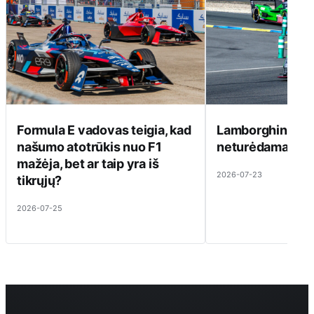
Formula E vadovas teigia, kad
Lamborghini ats
našumo atotrūkis nuo F1
neturėdama ką pa
mažėja, bet ar taip yra iš
2026-07-23
tikrųjų?
2026-07-25