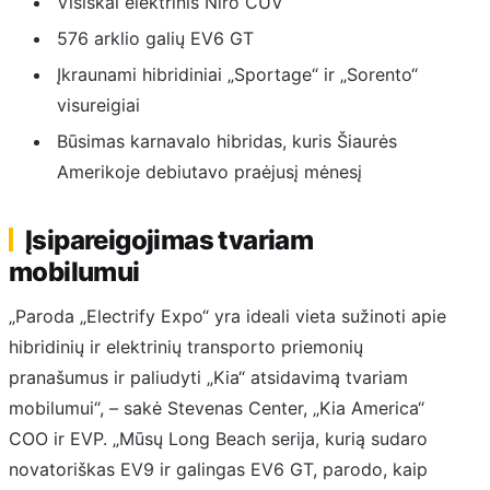
Visiškai elektrinis Niro CUV
576 arklio galių EV6 GT
Įkraunami hibridiniai „Sportage“ ir „Sorento“
visureigiai
Būsimas karnavalo hibridas, kuris Šiaurės
Amerikoje debiutavo praėjusį mėnesį
Įsipareigojimas tvariam
mobilumui
„Paroda „Electrify Expo“ yra ideali vieta sužinoti apie
hibridinių ir elektrinių transporto priemonių
pranašumus ir paliudyti „Kia“ atsidavimą tvariam
mobilumui“, – sakė Stevenas Center, „Kia America“
COO ir EVP. „Mūsų Long Beach serija, kurią sudaro
novatoriškas EV9 ir galingas EV6 GT, parodo, kaip