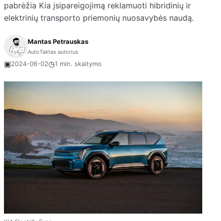
pabrėžia Kia įsipareigojimą reklamuoti hibridinių ir
elektrinių transporto priemonių nuosavybės naudą.
Mantas Petrauskas
AutoTaktas autorius
▣
◷
2024-06-02
1 min. skaitymo