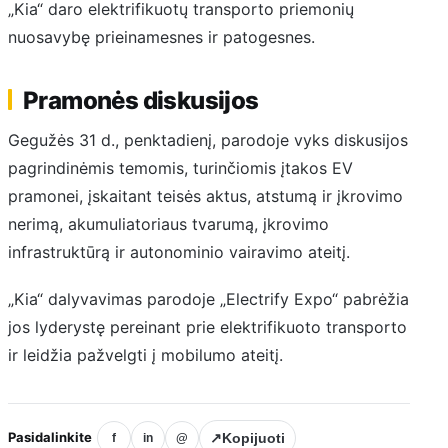
„Kia“ daro elektrifikuotų transporto priemonių
nuosavybę prieinamesnes ir patogesnes.
Pramonės diskusijos
Gegužės 31 d., penktadienį, parodoje vyks diskusijos
pagrindinėmis temomis, turinčiomis įtakos EV
pramonei, įskaitant teisės aktus, atstumą ir įkrovimo
nerimą, akumuliatoriaus tvarumą, įkrovimo
infrastruktūrą ir autonominio vairavimo ateitį.
„Kia“ dalyvavimas parodoje „Electrify Expo“ pabrėžia
jos lyderystę pereinant prie elektrifikuoto transporto
ir leidžia pažvelgti į mobilumo ateitį.
Pasidalinkite
↗
Kopijuoti
f
in
@