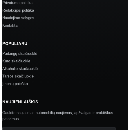
Privatumo politika
Redakcijos politika
Naudojimo sąlygos
Kontaktai
POPULIARU
Padangų skaičiuoklė
Kuro skaičiuoklė
Alkoholio skaičiuoklė
Taršos skaičiuoklė
Įmonių paieška
NAUJIENLAIŠKIS
Gaukite naujausias automobilių naujienas, apžvalgas ir praktiškus
patarimus.