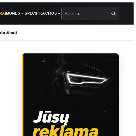
ŪRA
ĮMONĖS
SPECIFIKACIJOS
Paieška
te žinoti