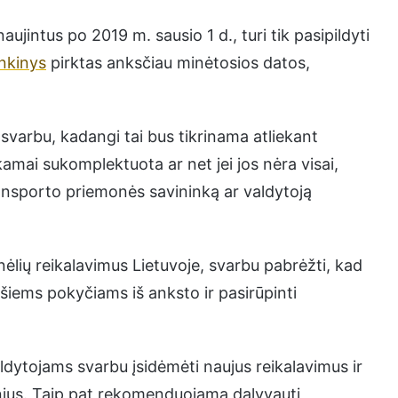
aujintus po 2019 m. sausio 1 d., turi tik pasipildyti
inkinys
pirktas anksčiau minėtosios datos,
 svarbu, kadangi tai bus tikrinama atliekant
amai sukomplektuota ar net jei jos nėra visai,
ransporto priemonės savininką ar valdytoją
ėlių reikalavimus Lietuvoje, svarbu pabrėžti, kad
šiems pokyčiams iš anksto ir pasirūpinti
ldytojams svarbu įsidėmėti naujus reikalavimus ir
inius. Taip pat rekomenduojama dalyvauti