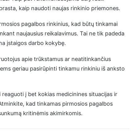
asta, kaip naudoti naujas rinkinio priemones.
rmosios pagalbos rinkinius, kad būtų tinkamai
nkant naujausius reikalavimus. Tai ne tik padeda
ina įstaigos darbo kokybę.
ruotojus apie trūkstamus ar neatitinkančius
iems geriau pasirūpinti tinkamu rinkiniu iš anksto
eaguoti į bet kokias medicinines situacijas ir
. Atminkite, kad tinkamas pirmosios pagalbos
 sunkumą kritinėmis akimirkomis.