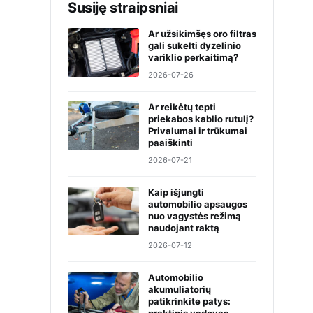
Susiję straipsniai
Ar užsikimšęs oro filtras
gali sukelti dyzelinio
variklio perkaitimą?
2026-07-26
Ar reikėtų tepti
priekabos kablio rutulį?
Privalumai ir trūkumai
paaiškinti
2026-07-21
Kaip išjungti
automobilio apsaugos
nuo vagystės režimą
naudojant raktą
2026-07-12
Automobilio
akumuliatorių
patikrinkite patys: