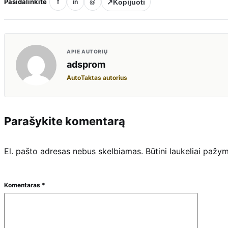
Pasidalinkite
↗
Kopijuoti
f
in
@
APIE AUTORIŲ
adsprom
AutoTaktas autorius
Parašykite komentarą
El. pašto adresas nebus skelbiamas.
Būtini laukeliai pažy
Komentaras
*