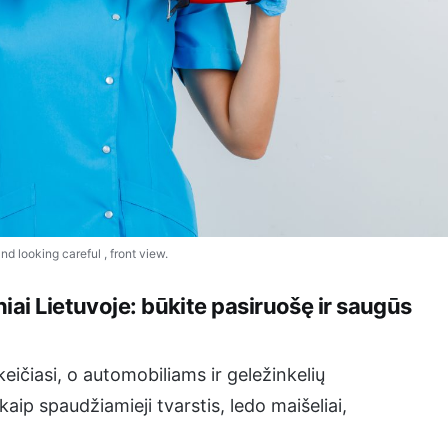
nd looking careful , front view.
iai Lietuvoje: būkite pasiruošę ir saugūs
eičiasi, o automobiliams ir geležinkelių
aip spaudžiamieji tvarstis, ledo maišeliai,