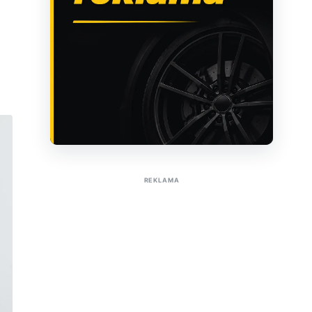
Sužinoti apie reklamą AutoTaktas portale
REKLAMA