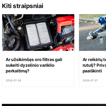
Kiti straipsniai
Ar užsikimšęs oro filtras gali
Ar reikėtų t
sukelti dyzelinio variklio
rutulį? Priv
perkaitimą?
paaiškinti
2026-07-26
2026-07-21