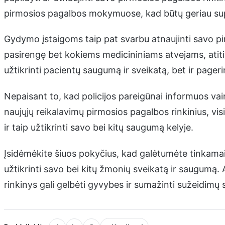
pirmosios pagalbos mokymuose, kad būtų geriau supr
Gydymo įstaigoms taip pat svarbu atnaujinti savo pi
pasirengę bet kokiems medicininiams atvejams, atiti
užtikrinti pacientų saugumą ir sveikatą, bet ir pager
Nepaisant to, kad policijos pareigūnai informuos vai
naujųjų reikalavimų pirmosios pagalbos rinkinius, vis
ir taip užtikrinti savo bei kitų saugumą kelyje.
Įsidėmėkite šiuos pokyčius, kad galėtumėte tinkamai r
užtikrinti savo bei kitų žmonių sveikatą ir saugumą
rinkinys gali gelbėti gyvybes ir sumažinti sužeidimų