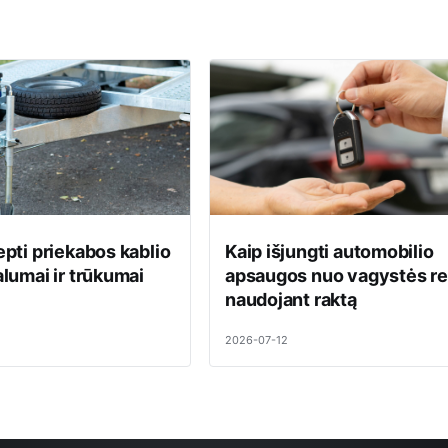
epti priekabos kablio
Kaip išjungti automobilio
alumai ir trūkumai
apsaugos nuo vagystės r
naudojant raktą
2026-07-12