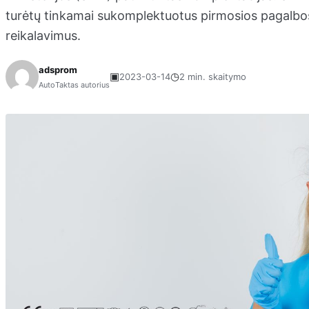
turėtų tinkamai sukomplektuotus pirmosios pagalbos 
reikalavimus.
adsprom
▣
◷
2023-03-14
2 min. skaitymo
AutoTaktas autorius