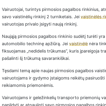
Vairuotojai, turintys pirmosios pagalbos rinkinius, atn
savo vaistinėlių rinkinį 2 turniketais. Jei
vaistinėlės r
vairuotojas privalo įsigyti naują rinkinį.
Naująją pirmosios pagalbos rinkinio sudėtį turėti yra
automobilio techninę apžiūrą. Jei
vaistinėlė
nėra tink
fiksuojamas „nedidelis trūkumas”, kuris įpareigoja t
pašalinti šį trūkumą savarankiškai.
Tęsdami temą apie naujas pirmosios pagalbos vaistin
vairuotojams ir gydymo įstaigoms reikėtų pasiruošti 
reikiamomis priemonėmis.
Vairuotojams ir geležinkelių transporto priemonių va
papildyti ar atnaujinti savo pirmosios pagalbos rink