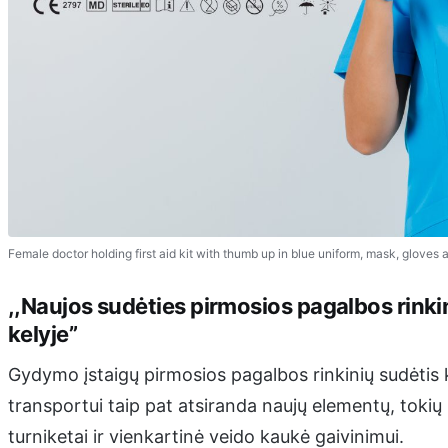
Female doctor holding first aid kit with thumb up in blue uniform, mask, gloves a
,,Naujos sudėties pirmosios pagalbos rinkin
kelyje”
Gydymo įstaigų pirmosios pagalbos rinkinių sudėtis k
transportui taip pat atsiranda naujų elementų, tokių k
turniketai ir vienkartinė veido kaukė gaivinimui.