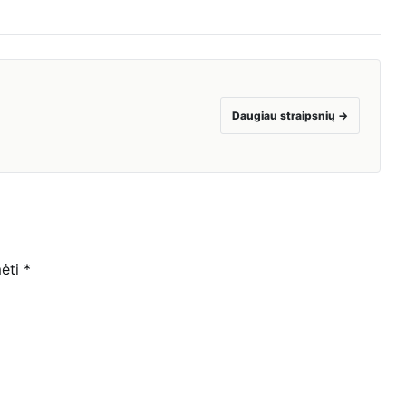
Daugiau straipsnių
→
mėti
*