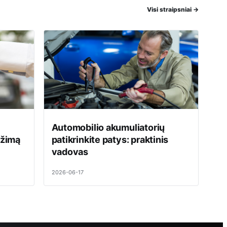
Visi straipsniai
→
Automobilio akumuliatorių
ežimą
patikrinkite patys: praktinis
vadovas
2026-06-17