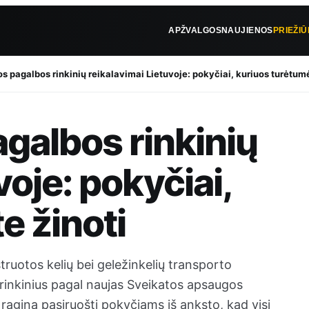
APŽVALGOS
NAUJIENOS
PRIEŽI
os pagalbos rinkinių reikalavimai Lietuvoje: pokyčiai, kuriuos turėtumė
agalbos rinkinių
voje: pokyčiai,
e žinoti
truotos kelių bei geležinkelių transporto
rinkinius pagal naujas Sveikatos apsaugos
ragina pasiruošti pokyčiams iš anksto, kad visi