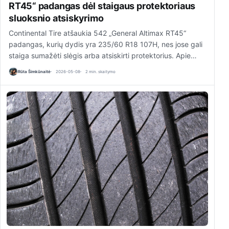
RT45“ padangas dėl staigaus protektoriaus
sluoksnio atsiskyrimo
Continental Tire atšaukia 542 „General Altimax RT45“
padangas, kurių dydis yra 235/60 R18 107H, nes jose gali
staiga sumažėti slėgis arba atsiskirti protektorius. Apie…
Rūta Šimkūnaitė
2026-05-08
2 min. skaitymo