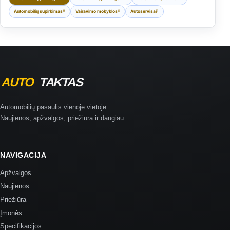
Automobilių supirkimas
Vairavimo mokyklos
Autoservisai
8
6
1
Automobilių pasaulis vienoje vietoje.
Naujienos, apžvalgos, priežiūra ir daugiau.
NAVIGACIJA
Apžvalgos
Naujienos
Priežiūra
Įmonės
Specifikacijos