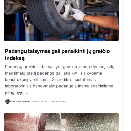
Padangų taisymas gali panaikinti jų greičio
indeksą
Padangų greičio indeksas yra gamintojo nurodymas, kokį
maksimalų greitį padanga gali atlaikyti išlaikydama
konstrukcinį vientisumą. Šis rodiklis nustatomas
laboratoriniais bandymais: padanga sukama specialiame
įrenginyje,…
Rūta Šimkūnaitė
2026-04-03
4 min. skaitymo