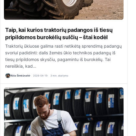
Taip, kai kurios traktorių padangos iš tiesų
pripildomos burokėlių sulčių – štai kodėl
Traktorių ūkiuose galima rasti netikėtą sprendimą padangų
svoriui padidinti: dalis žemės ūkio technikos padangų iš
tiesų pripildomos skysčiu, pagamintu iš burokėlių. Tai
nereiškia, kad…
Rūta Šimkūnaitė
2026-04-15
3 min. skaitymo