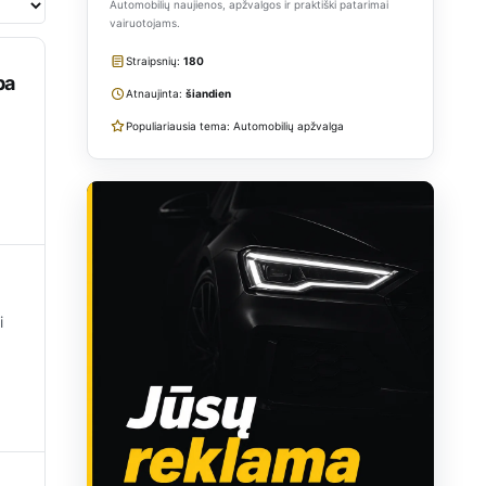
ipsnius
Automobilių naujienos, apžvalgos ir praktiški patarimai
vairuotojams.
Straipsnių:
180
ba
Atnaujinta:
šiandien
Populiariausia tema: Automobilių apžvalga
i