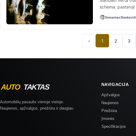
Šiandien verta tru
schema: pastaroji
Domantas Stankevič
‹
1
2
3
NAVIGACIJA
Apžvalgos
Automobilių pasaulis vienoje vietoje.
Naujienos
Naujienos, apžvalgos, priežiūra ir daugiau.
Priežiūra
Įmonės
Specifikacijos