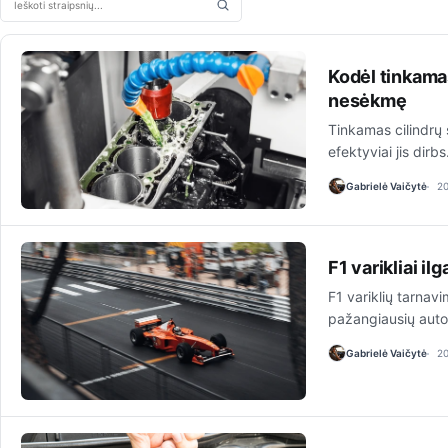
Ieškoti straipsnių
Kodėl tinkamas
nesėkmę
Tinkamas cilindrų s
efektyviai jis dirb
Gabrielė Vaičytė
2
F1 varikliai il
F1 variklių tarnavi
pažangiausių autom
Gabrielė Vaičytė
2