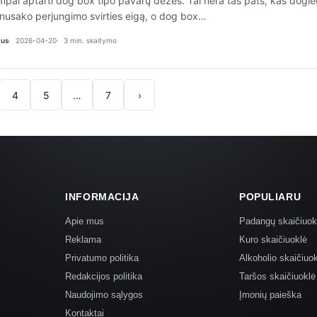
mpai aptarti dog box tipo pavarų dėžes. Tai nėra tas pats, kas dogl
 nusako perjungimo svirties eigą, o dog box…
ius
2026-04-20
3 min. skaitymo
4
5
…
7
›
INFORMACIJA
POPULIARU
Apie mus
Padangų skaičiuok
Reklama
Kuro skaičiuoklė
Privatumo politika
Alkoholio skaičiuo
Redakcijos politika
Taršos skaičiuoklė
Naudojimo sąlygos
Įmonių paieška
Kontaktai