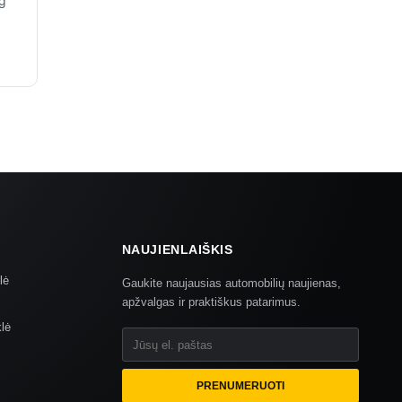
eg
NAUJIENLAIŠKIS
lė
Gaukite naujausias automobilių naujienas,
apžvalgas ir praktiškus patarimus.
klė
Jūsų el. paštas
PRENUMERUOTI