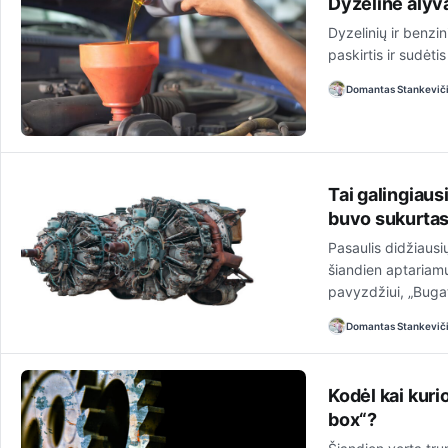
Dyzelinė alyva
Dyzelinių ir benzin
paskirtis ir sudėti
Domantas Stankevič
Tai galingiausi
buvo sukurta
Pasaulis didžiausių
šiandien aptariamu
pavyzdžiui, „Buga
Domantas Stankevič
Kodėl kai kur
box“?