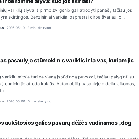
 ir benzininė alyva: kuo jos skiriasi?
inių variklių alyva iš pirmo žvilgsnio gali atrodyti panaši, tačiau jos
s yra skirtingos. Benzininiai varikliai paprastai dirba švariau, o…
ius
2026-05-10
3 min. skaitymo
as pasaulyje stūmoklinis variklis ir laivas, kuriam jis
s
 variklių srityje turi ne vieną įspūdingą pavyzdį, tačiau palyginti su
 įrenginiu jie atrodo kuklūs. Automobilių pasaulyje dideliu laikomas,
tti“…
ius
2026-05-06
3 min. skaitymo
ios aukštosios galios pavarų dėžės vadinamos „dog