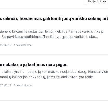
Rikiuoti stra
 cilindrų honavimas gali lemti jūsų variklio sėkmę ar
ienelių kryžminis raštas gali lemti, kiek ilgai tarnaus variklis ir kaip
s. Šis paviršiaus apdirbimas šiandien yra įprasta variklio bloko…
026-06-13
2 min. skaitymo
gai nelaiko, o jų keitimas nėra pigus
mo laikas yra trumpas, o jų keitimas kainuoja labai daug. Nors tai vien
obilių inžinerijos pavyzdžių, jiems keliami krūviai yra tokie…
026-06-12
3 min. skaitymo