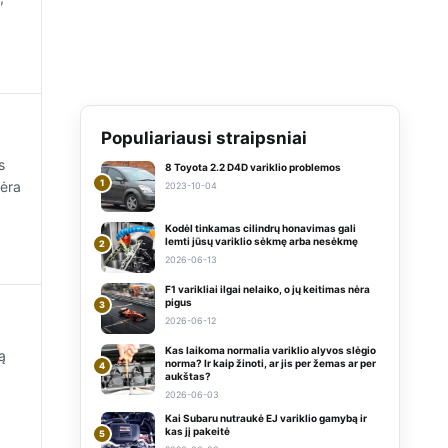
Populiariausi straipsniai
s
8 Toyota 2.2 D4D variklio problemos
1
nėra
2023-10-04
Kodėl tinkamas cilindrų honavimas gali
lemti jūsų variklio sėkmę arba nesėkmę
2
2026-06-13
F1 varikliai ilgai nelaiko, o jų keitimas nėra
pigus
3
2026-06-12
Kas laikoma normalia variklio alyvos slėgio
ą
norma? Ir kaip žinoti, ar jis per žemas ar per
4
aukštas?
2026-06-03
Kai Subaru nutraukė EJ variklio gamybą ir
kas jį pakeitė
5