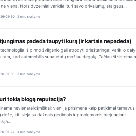
i ne viena. Nors dyzeliniai varikliai turi savo privalumų, staigaus…
026-05-30
2 min. skaitymo
atjungimas padeda taupyti kurą (ir kartais nepadeda)
technologija iš pirmo žvilgsnio gali atrodyti prieštaringa: variklio daly
os tam, kad automobilis sunaudotų mažiau degalų. Tačiau ši sistema 
026-05-30
3 min. skaitymo
ri tokią blogą reputaciją?
nama nevienareikšmiškai: vieni ją prisimena kaip patikimai tarnavusi
dėžę, kiti sieja su dažnais gedimais ir problemomis perjungiant
isija…
026-05-24
4 min. skaitymo