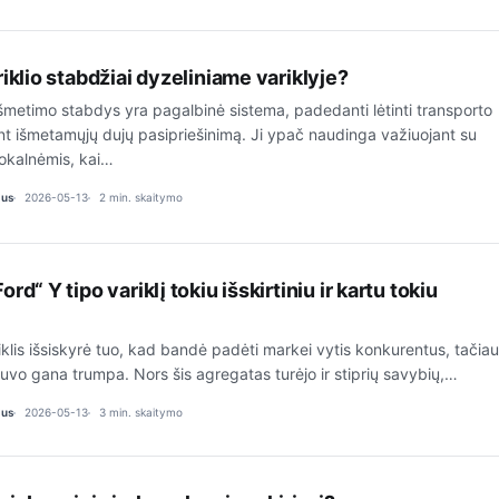
riklio stabdžiai dyzeliniame variklyje?
 išmetimo stabdys yra pagalbinė sistema, padedanti lėtinti transporto
t išmetamųjų dujų pasipriešinimą. Ji ypač naudinga važiuojant su
okalnėmis, kai…
ius
2026-05-13
2 min. skaitymo
rd“ Y tipo variklį tokiu išskirtiniu ir kartu tokiu
iklis išsiskyrė tuo, kad bandė padėti markei vytis konkurentus, tačiau
uvo gana trumpa. Nors šis agregatas turėjo ir stiprių savybių,…
ius
2026-05-13
3 min. skaitymo