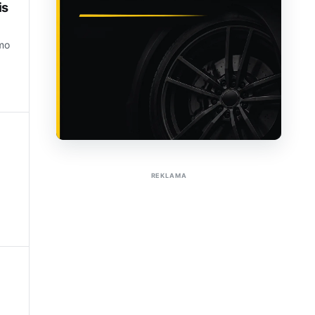
is
imo
Sužinoti apie reklamą AutoTaktas portale
REKLAMA
l
,