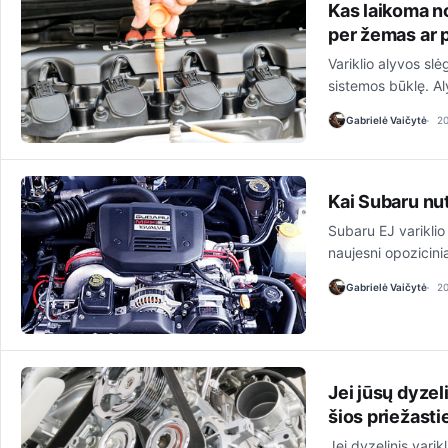
Kas laikoma nor
per žemas ar 
Variklio alyvos slė
sistemos būklę. Al
Gabrielė Vaičytė
2
Kai Subaru nut
Subaru EJ variklio
naujesni opozicinia
Gabrielė Vaičytė
2
Jei jūsų dyzeli
šios priežasti
Jei dyzelinis vari