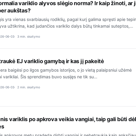
malia variklio alyvos slėgio norma? Ir kaip žinoti, ar j
per aukštas?
gis yra vienas svarbiausių rodiklių, pagal kurį galima spręsti apie tep
yva užtikrina, kad judančios variklio dalys būtų tinkamai suteptos,…
026-06-03
3 min. skaitymo
raukė EJ variklio gamybą ir kas jį pakeitė
 era baigėsi po ilgos gamybos istorijos, o jo vietą palaipsniui užėmė
i varikliai. Šis sprendimas buvo susijęs ne tik su…
026-06-03
2 min. skaitymo
nis variklis po apkrova veikia vangiai, taip gali būti dė
es
klis apkrovos metu pradeda dirbti vangiai ir nebetraukia kaip anksčiau