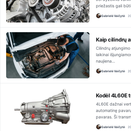
priežastis gali būt
Gabrielė Vaičytė
2
Kaip cilindrų 
Cilindrų atjungimo 
laikinai išjungiam
naujiena…
Gabrielė Vaičytė
2
Kodėl 4L60E tu
4L60E dažnai verti
automatinę pavarų 
pavaras. Ši transm
Gabrielė Vaičytė
2