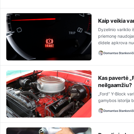
Kaip veikia va
Dyzelinio variklio
priemonę naudojan
didele apkrova nu
Domantas Stankevič
Kas pavertė „Fo
neilgaamžiu?
„Ford“ Y-Block var
gamybos istorija b
Domantas Stankevič