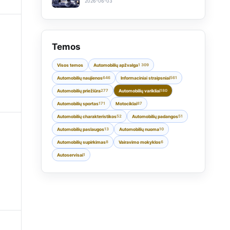
2026-06-03
Temos
Visos temos
Automobilių apžvalga
1 309
Automobilių naujienos
646
Informaciniai straipsniai
561
Automobilių priežiūra
277
Automobilių varikliai
180
Automobilių sportas
171
Motociklai
87
Automobilių charakteristikos
52
Automobilių padangos
51
Automobilių paslaugos
13
Automobilių nuoma
10
Automobilių supirkimas
8
Vairavimo mokyklos
6
Autoservisai
1