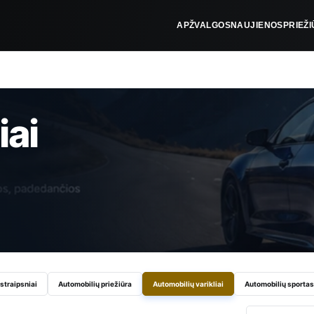
APŽVALGOS
NAUJIENOS
PRIEŽ
iai
 straipsniai
Automobilių priežiūra
Automobilių varikliai
Automobilių sportas