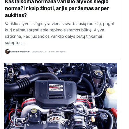
Kas laikoma normalia variklio alyvos slėgio
norma? Ir kaip žinoti, ar jis per žemas ar per
aukštas?
Variklio alyvos slėgis yra vienas svarbiausių rodiklių, pagal
kurį galima spręsti apie tepimo sistemos būklę. Alyva
užtikrina, kad judančios variklio dalys būtų tinkamai
suteptos,…
Gabrielė Vaičytė
2026-06-03
3 min. skaitymo