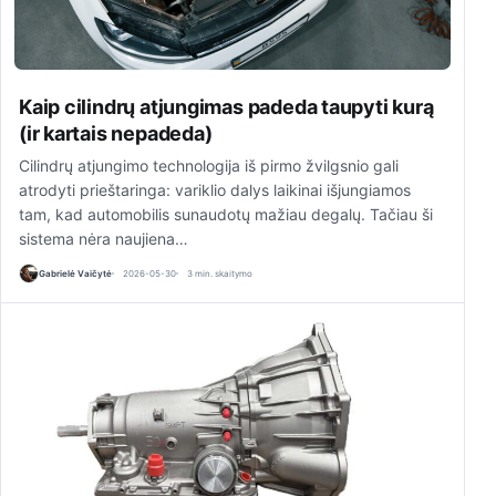
Kaip cilindrų atjungimas padeda taupyti kurą
(ir kartais nepadeda)
Cilindrų atjungimo technologija iš pirmo žvilgsnio gali
atrodyti prieštaringa: variklio dalys laikinai išjungiamos
tam, kad automobilis sunaudotų mažiau degalų. Tačiau ši
sistema nėra naujiena…
Gabrielė Vaičytė
2026-05-30
3 min. skaitymo