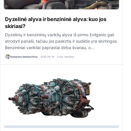
Dyzelinė alyva ir benzininė alyva: kuo jos
skiriasi?
Dyzelinių ir benzininių variklių alyva iš pirmo žvilgsnio gali
atrodyti panaši, tačiau jos paskirtis ir sudėtis yra skirtingos.
Benzininiai varikliai paprastai dirba švariau, o…
Domantas Stankevičius
2026-05-10
3 min. skaitymo