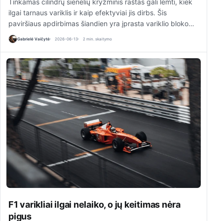
Tinkamas cilindrų sienelių kryžminis raštas gali lemti, kiek
ilgai tarnaus variklis ir kaip efektyviai jis dirbs. Šis
paviršiaus apdirbimas šiandien yra įprasta variklio bloko…
Gabrielė Vaičytė
2026-06-13
2 min. skaitymo
F1 varikliai ilgai nelaiko, o jų keitimas nėra
pigus