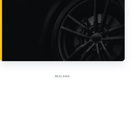
Sužinoti apie reklamą AutoTaktas portale
REKLAMA