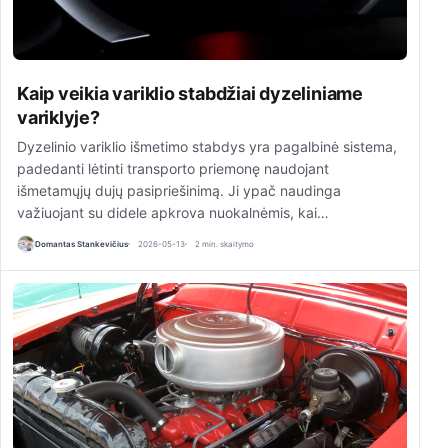
Kaip veikia variklio stabdžiai dyzeliniame
variklyje?
Dyzelinio variklio išmetimo stabdys yra pagalbinė sistema,
padedanti lėtinti transporto priemonę naudojant
išmetamųjų dujų pasipriešinimą. Ji ypač naudinga
važiuojant su didele apkrova nuokalnėmis, kai…
Domantas Stankevičius
2026-05-13
2 min. skaitymo