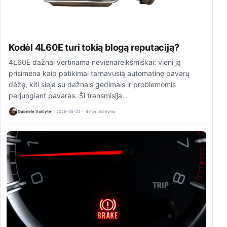
Kodėl 4L60E turi tokią blogą reputaciją?
4L60E dažnai vertinama nevienareikšmiškai: vieni ją
prisimena kaip patikimai tarnavusią automatinę pavarų
dėžę, kiti sieja su dažnais gedimais ir problemomis
perjungiant pavaras. Ši transmisija…
Gabrielė Vaičytė
2026-05-24
4 min. skaitymo