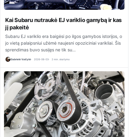
Kai Subaru nutraukė EJ variklio gamybą ir kas
jį pakeitė
Subaru EJ variklio era baigėsi po ilgos gamybos istorijos, o
jo vietą palaipsniui užėmė naujesni opoziciniai varikliai. Šis
sprendimas buvo susijęs ne tik su…
Gabrielė Vaičytė
2026-06-03
2 min. skaitymo