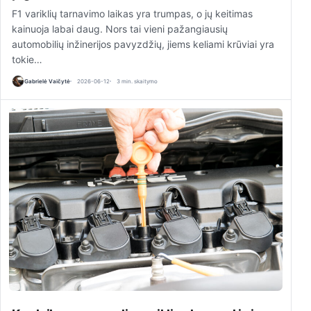
F1 variklių tarnavimo laikas yra trumpas, o jų keitimas
kainuoja labai daug. Nors tai vieni pažangiausių
automobilių inžinerijos pavyzdžių, jiems keliami krūviai yra
tokie…
Gabrielė Vaičytė
2026-06-12
3 min. skaitymo