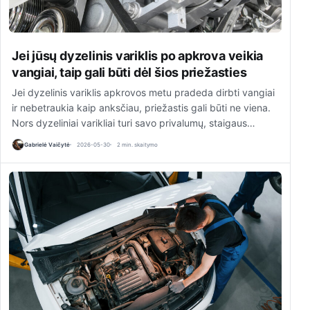
Jei jūsų dyzelinis variklis po apkrova veikia
vangiai, taip gali būti dėl šios priežasties
Jei dyzelinis variklis apkrovos metu pradeda dirbti vangiai
ir nebetraukia kaip anksčiau, priežastis gali būti ne viena.
Nors dyzeliniai varikliai turi savo privalumų, staigaus…
Gabrielė Vaičytė
2026-05-30
2 min. skaitymo