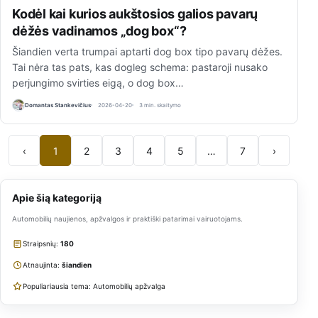
Kodėl kai kurios aukštosios galios pavarų
dėžės vadinamos „dog box“?
Šiandien verta trumpai aptarti dog box tipo pavarų dėžes.
Tai nėra tas pats, kas dogleg schema: pastaroji nusako
perjungimo svirties eigą, o dog box…
Domantas Stankevičius
2026-04-20
3 min. skaitymo
‹
1
2
3
4
5
…
7
›
Apie šią kategoriją
Automobilių naujienos, apžvalgos ir praktiški patarimai vairuotojams.
Straipsnių:
180
Atnaujinta:
šiandien
Populiariausia tema: Automobilių apžvalga