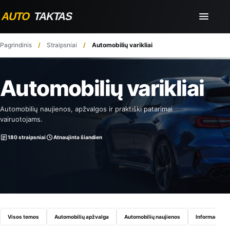
Pagrindinis
Straipsniai
Automobilių varikliai
Automobilių varikliai
Automobilių naujienos, apžvalgos ir praktiški patarimai
vairuotojams.
180 straipsniai
Atnaujinta šiandien
Visos temos
Automobilių apžvalga
Automobilių naujienos
Informaciniai