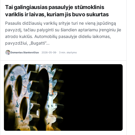
Tai galingiausias pasaulyje stūmoklinis
variklis ir laivas, kuriam jis buvo sukurtas
Pasaulis didžiausių variklių srityje turi ne vieną įspūdingą
pavyzdį, tačiau palyginti su šiandien aptariamu įrenginiu jie
atrodo kuklūs. Automobilių pasaulyje dideliu laikomas,
pavyzdžiui, „Bugatti“…
Domantas Stankevičius
2026-05-06
3 min. skaitymo