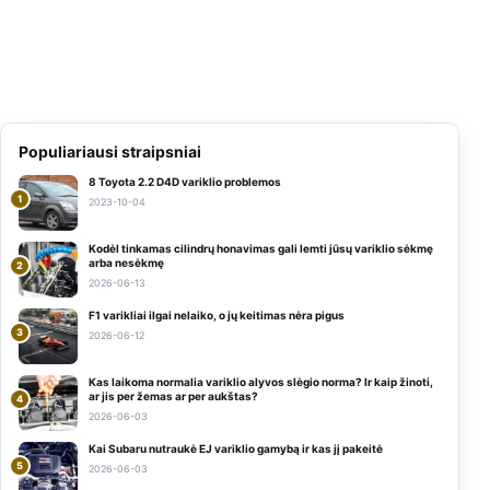
Populiariausi straipsniai
8 Toyota 2.2 D4D variklio problemos
1
2023-10-04
Kodėl tinkamas cilindrų honavimas gali lemti jūsų variklio sėkmę
arba nesėkmę
2
2026-06-13
F1 varikliai ilgai nelaiko, o jų keitimas nėra pigus
3
2026-06-12
Kas laikoma normalia variklio alyvos slėgio norma? Ir kaip žinoti,
ar jis per žemas ar per aukštas?
4
2026-06-03
Kai Subaru nutraukė EJ variklio gamybą ir kas jį pakeitė
5
2026-06-03