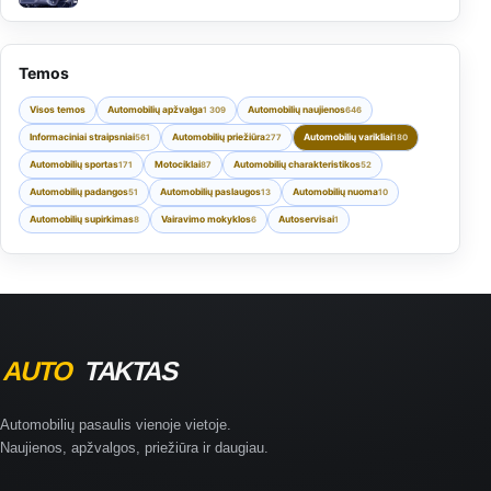
Temos
Visos temos
Automobilių apžvalga
Automobilių naujienos
1 309
646
Informaciniai straipsniai
Automobilių priežiūra
Automobilių varikliai
561
277
180
Automobilių sportas
Motociklai
Automobilių charakteristikos
171
87
52
Automobilių padangos
Automobilių paslaugos
Automobilių nuoma
51
13
10
Automobilių supirkimas
Vairavimo mokyklos
Autoservisai
8
6
1
Automobilių pasaulis vienoje vietoje.
Naujienos, apžvalgos, priežiūra ir daugiau.