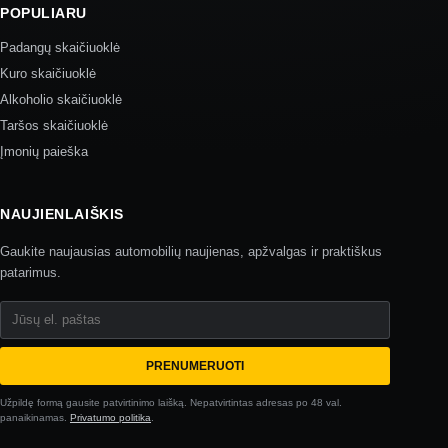
POPULIARU
Padangų skaičiuoklė
Kuro skaičiuoklė
Alkoholio skaičiuoklė
Taršos skaičiuoklė
Įmonių paieška
NAUJIENLAIŠKIS
Gaukite naujausias automobilių naujienas, apžvalgas ir praktiškus
patarimus.
Jūsų el. paštas
PRENUMERUOTI
Užpildę formą gausite patvirtinimo laišką. Nepatvirtintas adresas po 48 val.
panaikinamas.
Privatumo politika
.