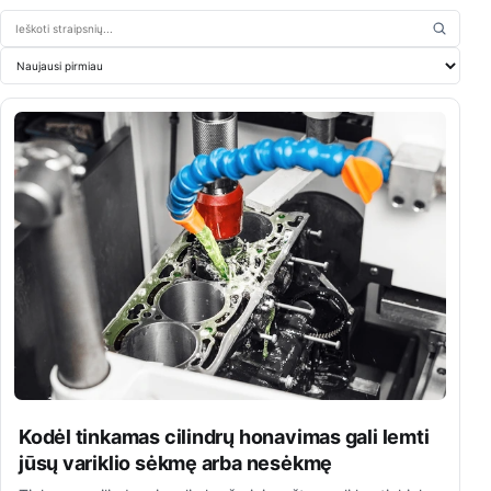
Ieškoti straipsnių
Rikiuoti straipsnius
Kodėl tinkamas cilindrų honavimas gali lemti
jūsų variklio sėkmę arba nesėkmę