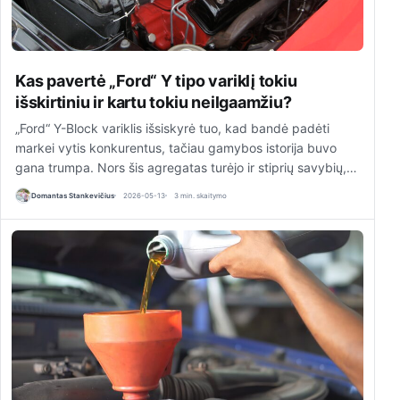
Kas pavertė „Ford“ Y tipo variklį tokiu
išskirtiniu ir kartu tokiu neilgaamžiu?
„Ford“ Y-Block variklis išsiskyrė tuo, kad bandė padėti
markei vytis konkurentus, tačiau gamybos istorija buvo
gana trumpa. Nors šis agregatas turėjo ir stiprių savybių,…
Domantas Stankevičius
2026-05-13
3 min. skaitymo